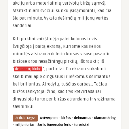
akcijų arba materialinių vertybių biržų sąmyšį.
Atsitiktiniam svečiui sunku įsisąmoninti, kad čia
šia pat minute. Vyksta dešimčių milijonų vertės
sandėriai.
Kiti pirkliai vaikštinėja palei kolonas ir vis
žvilgčioja į baltą ekraną, kuriame kas kelios
minutės atsiranda dolerio kursas visose pasaulio
biržose arba nesąžiningų pirklių, išbraukti; iš
“
”, portretai. Po ekranu sukabinti
deimantų klubo
skelbimai apie dingusius ir ieškomus deimantus
bei briliantus. Atrodytų, tuščias darbas… Tačiau
biržos lankytojai žino, kad trys ketvirtadaliai
dingusiojo turto per biržas atrandama ir grąžinama
savininkui.
·
·
·
Article Tags:
Antverpene
biržos
deimantus
Diamantkring
·
·
·
milijonierius
Šarlis Raeersdorferis
teroristai