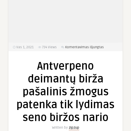
įraše
Vas 1, 2021
734
Views
Komentavimas išjungtas
Antverpeno
deimantų
Antverpeno
birža
pašalinis
deimantų birža
žmogus
patenka
pašalinis žmogus
tik
lydimas
patenka tik lydimas
seno
biržos
seno biržos nario
nario
Written by
zipzup