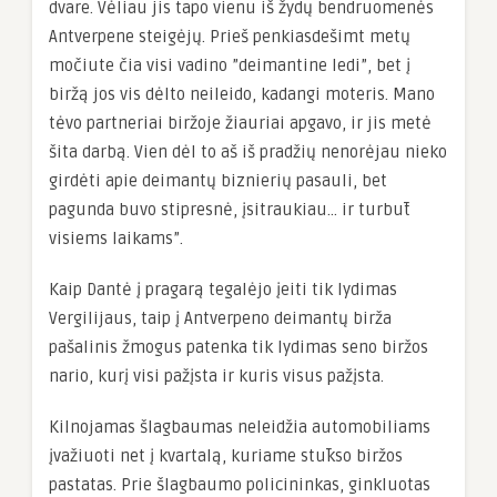
dvare. Vėliau jis tapo vienu iš žydų bendruomenės
Antverpene steigėjų. Prieš penkiasdešimt metų
močiute čia visi vadino ”deimantine ledi”, bet į
biržą jos vis dėlto neileido, kadangi moteris. Mano
tėvo partneriai biržoje žiauriai apgavo, ir jis metė
šita darbą. Vien dėl to aš iš pradžių nenorėjau nieko
girdėti apie deimantų biznierių pasauli, bet
pagunda buvo stipresnė, įsitraukiau… ir turbūt
visiems laikams”.
Kaip Dantė į pragarą tegalėjo įeiti tik lydimas
Vergilijaus, taip į Antverpeno deimantų birža
pašalinis žmogus patenka tik lydimas seno biržos
nario, kurį visi pažįsta ir kuris visus pažįsta.
Kilnojamas šlagbaumas neleidžia automobiliams
įvažiuoti net į kvartalą, kuriame stūkso biržos
pastatas. Prie šlagbaumo policininkas, ginkluotas