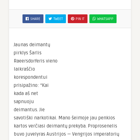
SHARE
TWEET
PIN IT
WHATSAPP
Jaunas deimantų
pirklys Šarlis
Raeersdorferis vieno
laikraščio
korespondentui
prisipažino: “Kai
kada aš net
sapnuoju
deimantus. Jie
savotiški narkotikai. Mano šeimoje jau penkios
kartos verčiasi deimantų prekyba. Proprosenelis
buvo juvelyras Austrijos — Vengrijos imperatorių