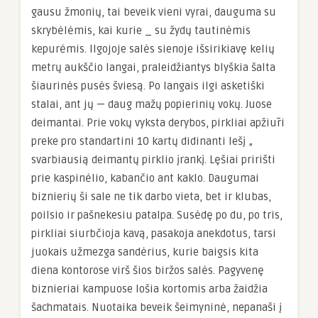
gausu žmonių, tai beveik vieni vyrai, dauguma su
skrybėlėmis, kai kurie _ su žydų tautinėmis
kepurėmis. Ilgojoje salės sienoje išsirikiavę kelių
metrų aukščio langai, praleidžiantys blyškia šalta
šiaurinės pusės šviesą. Po langais ilgi asketiški
stalai, ant jų — daug mažų popierinių vokų. Juose
deimantai. Prie vokų vyksta derybos, pirkliai apžiūri
preke pro standartini 10 kartų didinanti lešį „
svarbiausią deimantų pirklio įrankį. Lęšiai pririšti
prie kaspinėlio, kabančio ant kaklo. Daugumai
biznierių ši sale ne tik darbo vieta, bet ir klubas,
poilsio ir pašnekesiu patalpa. Susėdę po du, po tris,
pirkliai siurbčioja kavą, pasakoja anekdotus, tarsi
juokais užmezga sandėrius, kurie baigsis kita
diena kontorose virš šios biržos salės. Pagyvenę
biznieriai kampuose lošia kortomis arba žaidžia
šachmatais. Nuotaika beveik šeimyninė, nepanaši į