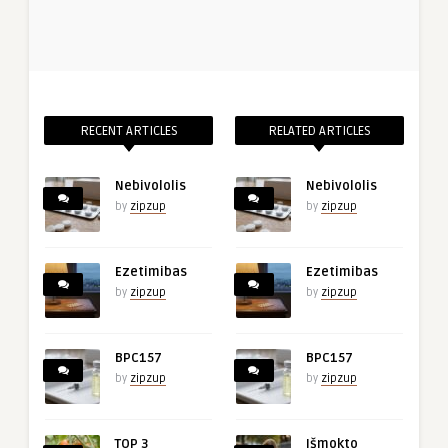
RECENT ARTICLES
RELATED ARTICLES
Nebivololis
Nebivololis
by
zipzup
by
zipzup
Ezetimibas
Ezetimibas
by
zipzup
by
zipzup
BPC157
BPC157
by
zipzup
by
zipzup
TOP 3
Išmokto