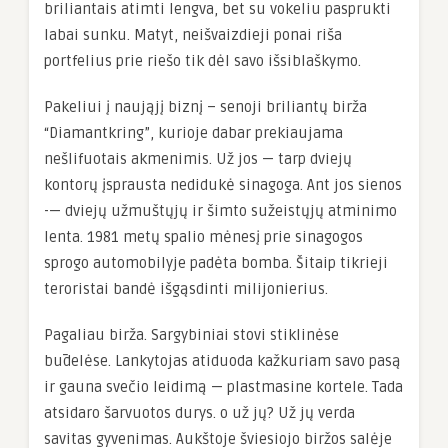
briliantais atimti lengva, bet su vokeliu pasprukti
labai sunku. Matyt, neišvaizdieji ponai riša
portfelius prie riešo tik dėl savo išsiblaškymo.
Pakeliui į naująjį biznį – senoji briliantų birža
“Diamantkring”, kurioje dabar prekiaujama
nešlifuotais akmenimis. Už jos — tarp dviejų
kontorų įsprausta nedidukė sinagoga. Ant jos sienos
-— dviejų užmuštųjų ir šimto sužeistųjų atminimo
lenta. 1981 metų spalio mėnesį prie sinagogos
sprogo automobilyje padėta bomba. Šitaip tikrieji
teroristai bandė išgąsdinti milijonierius.
Pagaliau birža. Sargybiniai stovi stiklinėse
būdelėse. Lankytojas atiduoda kažkuriam savo pasą
ir gauna svečio leidimą — plastmasine kortele. Tada
atsidaro šarvuotos durys. o už jų? Už jų verda
savitas gyvenimas. Aukštoje šviesiojo biržos salėje