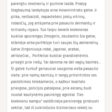
parengtu revolverių ir gumine lazda. Praėję
šlagbaumą lankytojas eina Hovenirstrato gatve. Ji
pilka, neišvaizdi, nepastebėsi jokių vitrinų,
rodančių, jog artėjama prie pasaulio deimantų ir
briliantų rojaus. Tuo tarpu beveik kiekvienas
kukliai apsirengęs žmogelis, skubantis šia gatve,
kišenėje arba portfelyje turi saujas šių akmenėlių.
Gatve žingsniuoja indai, japonai, arabai,
afrikiečiai,.. Portfeliai kukliai grandinėlėmis
prisegti prie riešų. Tai daroma ne dėl vagių baimės…
Ši gatvė turbūt geriausiai saugoma vieša pasaulio
vieta: prie namų karnizų ir langų pritvirtintos vos
pastebimos telekameros, o kažkur kvartalo
prieigose, policijos patalpose, prie ekranų budi
nuolat kautynėms pasirengę agentai. Ties
kiekvienu kampu“ vaikštinėja persirengę ginkluoti
sekliai, tad iš sukriošusio biznieriaus vokelį su