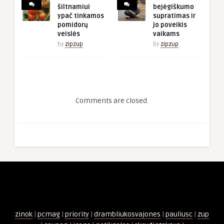
šiltnamiui
bejėgiškumo
ypač tinkamos
supratimas ir
pomidorų
jo poveikis
veislės
vaikams
by
zipzup
by
zipzup
Comments are closed.
zinok
|
pcmag
|
priority
|
drambliukosvajones
|
pauliusc
|
zup