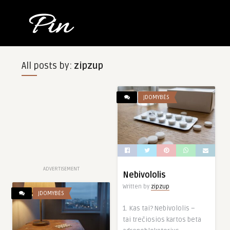
All posts by:
zipzup
ĮDOMYBĖS
ADVERTISEMENT
Nebivololis
Written by
zipzup
ĮDOMYBĖS
1. Kas tai? Nebivololis –
tai trečiosios kartos beta