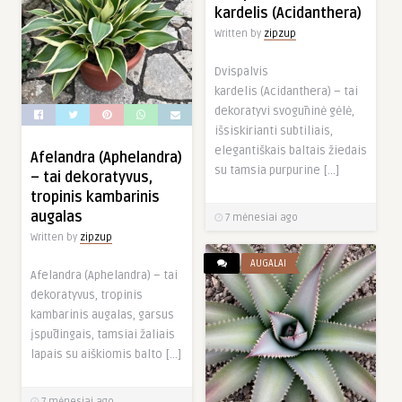
kardelis (Acidanthera)
Written by
zipzup
Dvispalvis
kardelis (Acidanthera) – tai
dekoratyvi svogūninė gėlė,
išsiskirianti subtiliais,
elegantiškais baltais žiedais
Afelandra (Aphelandra)
su tamsia purpurine […]
– tai dekoratyvus,
tropinis kambarinis
augalas
7 mėnesiai ago
Written by
zipzup
AUGALAI
Afelandra (Aphelandra) – tai
dekoratyvus, tropinis
kambarinis augalas, garsus
įspūdingais, tamsiai žaliais
lapais su aiškiomis balto […]
7 mėnesiai ago