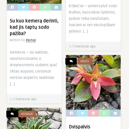
Erškėčiai – universalūs sodo
krūmai, nuostabiai žydintys,
puikiai tinka natūraliam,
Su kuo kemerą derinti,
tvariam ar net ekologiškam
kad jis taptų sodo
gėlynui. […]
pažiba?
Written by
zipzup
7 mėnesiai ago
Kemeras – tai aukštas,
natūralistiniams ir
GĖLĖS
drėgnesniems sodams ypač
tiktas augalas, Lietuvoje
neretai augantis laukinėje
[…]
7 mėnesiai ago
AUGALAI
Dvispalvis