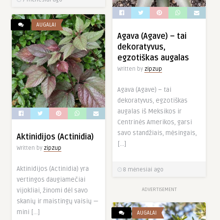
AUGALAI
Agava (Agave) – tai
dekoratyvus,
egzotiškas augalas
Written by
zipzup
Agava (Agave) – tai
dekoratyvus, egzotiškas
augalas iš Meksikos ir
Centrinės Amerikos, garsi
savo standžiais, mėsingais,
Aktinidijos (Actinidia)
[…]
Written by
zipzup
Aktinidijos (Actinidia) yra
8 mėnesiai ago
vertingos daugiamečiai
vijokliai, žinomi dėl savo
ADVERTISEMENT
skanių ir maistingų vaisių —
mini […]
AUGALAI