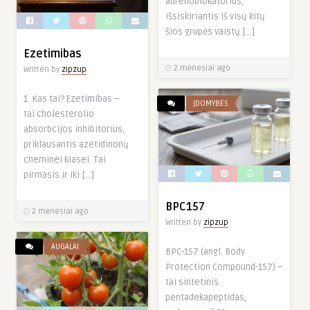
adrenoblokatorius,
išsiskiriantis iš visų kitų
šios grupės vaistų […]
Ezetimibas
2 mėnesiai ago
Written by
zipzup
1. Kas tai? Ezetimibas –
ĮDOMYBĖS
tai cholesterolio
absorbcijos inhibitorius,
priklausantis azetidinonų
cheminei klasei. Tai
pirmasis ir iki […]
BPC157
2 mėnesiai ago
Written by
zipzup
AUGALAI
BPC-157 (angl. Body
Protection Compound-157) –
tai sintetinis
pentadekapeptidas,