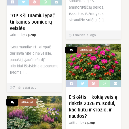
sudarytas iš 15
aminorūgščių sekos,
išskirtos iš žmogaus
TOP 3 šiltnamiui ypač
skrandžio sulčių. […]
tinkamos pomidorų
veislės
Written by
zipzup
3 mėnesiai ago
‘Gourmandia’ F1 Tai ypač
AUGALAI
derlinga hibridinė veislė,
panaši į „jaučio širdį“.
Hibridai išsiskiria atsparumu
ligoms, […]
7 mėnesiai ago
Erškėtis – kokią veislę
AUGALAI
rinktis 2026 m. sodui,
kad būtų ir grožio, ir
naudos?
Written by
zipzup