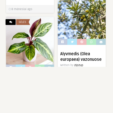
8 mėnesiai ago
GĖLĖS
Alyvmedis (Olea
europaea) vazonuose
Written by
zipzup
Alyvmedis (Olea europaea)
Alokazija (Alocasia) –
vazonuose puikiai auga net
išraiškingas,
ir mūsų klimate, jei
egzotiškas kambarinis
suteikiama tinkama
augalas
priežiūra. Jis dekoratyvus,
Written by
zipzup
[…]
Alokazija (Alocasia) –