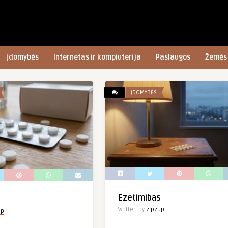
Įdomybės
Internetas ir kompiuterija
Paslaugos
Žemės 
ĮDOMYBĖS
Ezetimibas
s
Written by
zipzup
up