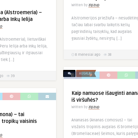
Written by
zipzup
ja (Alstroemeria) –
Alstromerijos priežiūra – nesudėtin
arba Inkų lelija
tačiau labai svarbu laikytis kelių
up
pagrindinių taisyklių, kad augalas
gausiai žydėtų, nesirgtų […]
Alstroemeria), lietuviškai
eru lelija arba Inkų lelija,
ūdingiausių ir ilgiausiai
8 mėnesiai ago
38
 tiek […]
AUGALAI
go
39
Kaip namuose išauginti anan
iš viršūnės?
Written by
zipzup
nona) – tai
Ananasas (Ananas comosus) – tai
tropikų vaisinis
visžalis tropinis augalas iš bromelij
(Bromeliaceae) šeimos, kuris palygi
up