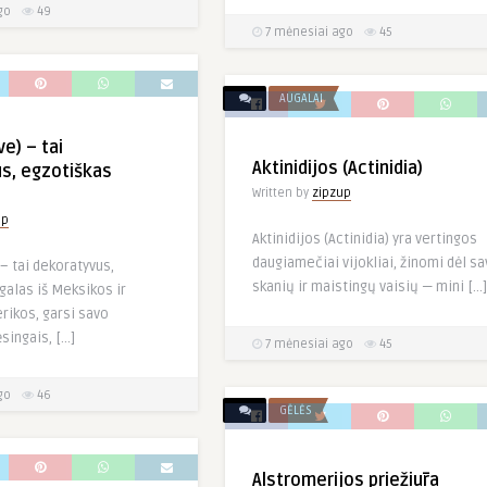
go
49
7 mėnesiai ago
45
AUGALAI
e) – tai
Aktinidijos (Actinidia)
s, egzotiškas
Written by
zipzup
up
Aktinidijos (Actinidia) yra vertingos
daugiamečiai vijokliai, žinomi dėl s
– tai dekoratyvus,
skanių ir maistingų vaisių — mini […]
galas iš Meksikos ir
rikos, garsi savo
singais, […]
7 mėnesiai ago
45
go
46
GĖLĖS
Alstromerijos priežiūra