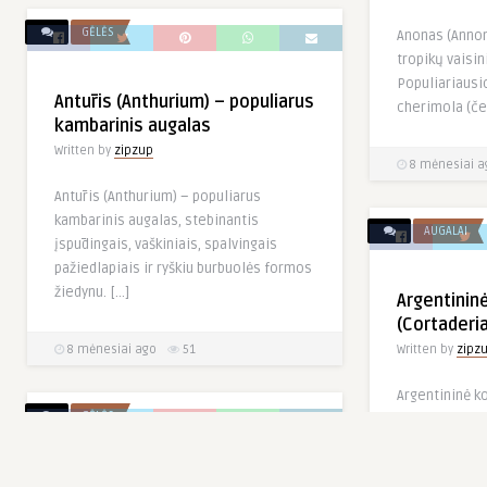
GĖLĖS
Anonas (Annon
tropikų vaisin
Populiariausi
Antūris (Anthurium) – populiarus
cherimola (če
kambarinis augalas
Written by
zipzup
8 mėnesiai a
Antūris (Anthurium) – populiarus
kambarinis augalas, stebinantis
AUGALAI
įspūdingais, vaškiniais, spalvingais
pažiedlapiais ir ryškiu burbuolės formos
žiedynu. […]
Argentininė
(Cortaderia
8 mėnesiai ago
51
Written by
zipz
Argentininė ko
GĖLĖS
selloana) – įs
daugiametė var
Amerikos […]
Alstromerija (Alstroemeria)