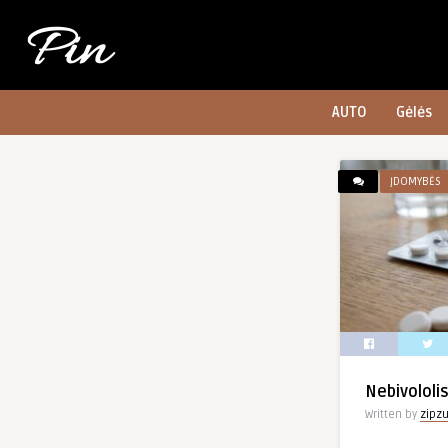
AUTO
Gėlės
ĮDOMYBĖS
Nebivololi
Written by
zipz