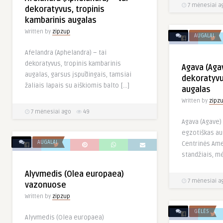
7 mėnesiai a
dekoratyvus, tropinis
kambarinis augalas
Written by
zipzup
AUGALAI
Afelandra (Aphelandra) – tai
dekoratyvus, tropinis kambarinis
Agava (Agav
augalas, garsus įspūdingais, tamsiai
dekoratyvu
žaliais lapais su aiškiomis balto […]
augalas
Written by
zipz
7 mėnesiai ago
49
Agava (Agave) 
egzotiškas au
AUGALAI
Centrinės Ame
standžiais, mė
Alyvmedis (Olea europaea)
7 mėnesiai a
vazonuose
Written by
zipzup
GĖLĖS
Alyvmedis (Olea europaea)