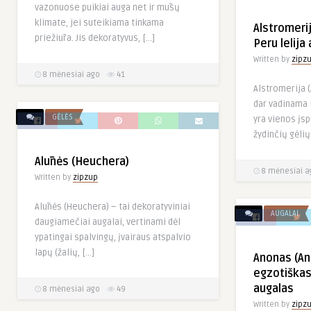
vazonuose puikiai auga net ir mūsų
klimate, jei suteikiama tinkama
Alstromeri
priežiūra. Jis dekoratyvus, […]
Peru lelija 
Written by
zipz
8 mėnesiai ago
41
Alstromerija (
dar vadinama P
GĖLĖS
yra vienos įsp
žydinčių gėlių
Alūnės (Heuchera)
8 mėnesiai a
Written by
zipzup
Alūnės (Heuchera) – tai dekoratyviniai
AUGALAI
daugiamečiai augalai, vertinami dėl
ypatingai spalvingų, įvairaus atspalvio
lapų (žalių, […]
Anonas (An
egzotiškas 
augalas
8 mėnesiai ago
49
Written by
zipz