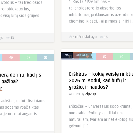
1. Kas tai? Ezetimibas –
bivololis – tai trečiosios
tai cholesterolio absorbcijos
drenoblokatorius,
inhibitorius, priklausantis azetidino
iš visų kitų šios grupės
cheminei klasei. Tai pirmasis ir iki [
2 mėnesiai ago
16
go
13
AUGALAI
Erškėtis – kokią veislę rinkti
rą derinti, kad jis
2026 m. sodui, kad būtų ir
 pažiba?
grožio, ir naudos?
up
Written by
zipzup
 aukštas, natūralistiniams
Erškėčiai – universalūs sodo krūmai,
ms sodams ypač tiktas
nuostabiai žydintys, puikiai tinka
uvoje neretai augantis
natūraliam, tvariam ar net ekologiš
gėlynui. […]