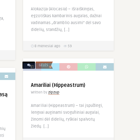
Alokazija (Alocasia) – išraiškingas,
egzotiškas kambarinis augalas, dažnai
ga,
vadinamas „dramblio ausimi“ dėl savo
didelių, standžių, […]
8 mėnesiai ago
59
GĖLĖS
Amariliai (Hippeastrum)
Written by
zipzup
asą
Amariliai (Hippeastrum) – tai įspūdingi,
lengvai auginami svogūniniai augalai,
žinomi dėl didelių, ryškiai spalvotų
žiedų. […]
inių
nti