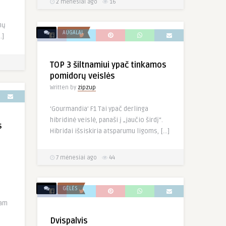
2 mėnesiai ago
16
nų
AUGALAI
…]
TOP 3 šiltnamiui ypač tinkamos
pomidorų veislės
Written by
zipzup
‘Gourmandia’ F1 Tai ypač derlinga
hibridinė veislė, panaši į „jaučio širdį“.
s
Hibridai išsiskiria atsparumu ligoms, […]
7 mėnesiai ago
44
GĖLĖS
kam
Dvispalvis