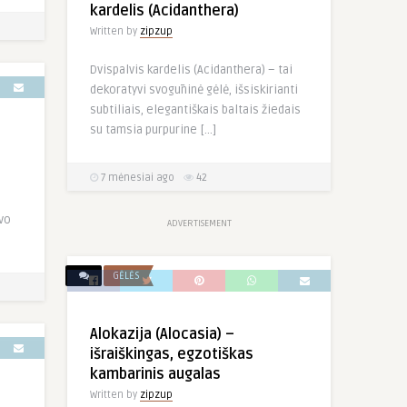
kardelis (Acidanthera)
Written by
zipzup
Dvispalvis kardelis (Acidanthera) – tai
dekoratyvi svogūninė gėlė, išsiskirianti
subtiliais, elegantiškais baltais žiedais
su tamsia purpurine […]
7 mėnesiai ago
42
avo
ADVERTISEMENT
GĖLĖS
Alokazija (Alocasia) –
išraiškingas, egzotiškas
kambarinis augalas
Written by
zipzup