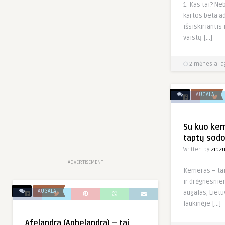
1. Kas tai? Ne
kartos beta a
išsiskiriantis 
vaistų […]
2 mėnesiai a
AUGALAI
Su kuo keme
taptų sodo
Written by
zipz
ADVERTISEMENT
Kemeras – tai
ir drėgnesnie
AUGALAI
augalas, Liet
laukinėje […]
Afelandra (Aphelandra) – tai