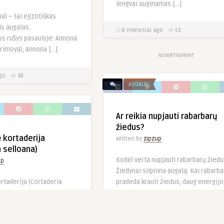
lengvai auginamas […]
a) – tai egzotiškas
is augalas.
8 mėnesiai ago
51
os rūšys pasaulyje: Annona
rimoya), Annona […]
ADVERTISEMENT
go
38
AUGALAI
Ar reikia nupjauti rabarbarų
žiedus?
 kortaderija
Written by
zipzup
 selloana)
Kodėl verta nupjauti rabarbarų žiedu
up
Žiedynai silpnina augalą: Kai rabarb
rtaderija (Cortaderia
pradeda krauti žiedus, daug energijo
pūdinga, labai dekoratyvi
[…]
pinė žolė, kilusi iš Pietų
8 mėnesiai ago
50