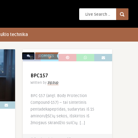
ūkio technika
ĮDOMYBĖS
BPC157
Written by
zipzup
BPC-157 (angl. Body Protection
Compound-157) – tai sintetinis
pentadekapeptidas, sudarytas iš 15
aminorūgščių sekos, išskirtos iš
žmogaus skrandžio sulčių. […]