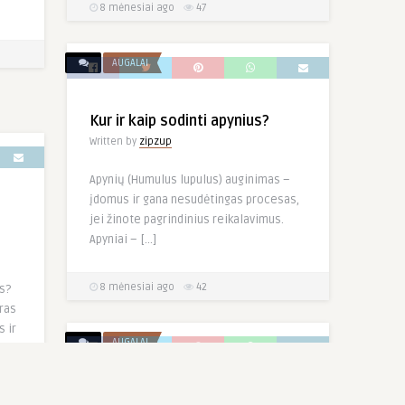
8 mėnesiai ago
47
AUGALAI
Kur ir kaip sodinti apynius?
Written by
zipzup
Apynių (Humulus lupulus) auginimas –
įdomus ir gana nesudėtingas procesas,
jei žinote pagrindinius reikalavimus.
Apyniai – […]
8 mėnesiai ago
42
s?
aras
s ir
AUGALAI
Astilbė (Astilbe)