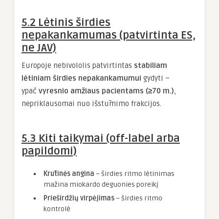
5.2 Lėtinis širdies
nepakankamumas (patvirtinta ES,
ne JAV)
Europoje nebivololis patvirtintas
stabiliam
lėtiniam širdies nepakankamumui
gydyti –
ypač
vyresnio amžiaus pacientams (≥70 m.)
,
nepriklausomai nuo išstūmimo frakcijos.
5.3 Kiti taikymai (off-label arba
papildomi)
Krūtinės angina
– širdies ritmo lėtinimas
mažina miokardo deguonies poreikį
Prieširdžių virpėjimas
– širdies ritmo
kontrolė