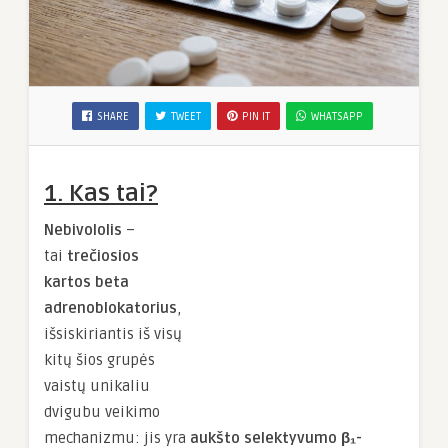
SHARE
TWEET
PIN IT
WHATSAPP
1. Kas tai?
Nebivololis
–
tai
trečiosios
kartos beta
adrenoblokatorius
,
išsiskiriantis iš visų
kitų šios grupės
vaistų unikaliu
dvigubu veikimo
mechanizmu: jis yra
aukšto selektyvumo β₁-