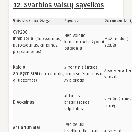
12. Svarbios vaistų sąveikos
Vaistas / medžiaga
Sąveika
Rekomendaci
CYP2D6
Nebivololio
inhibitoriai
(fluoksetinas,
Mažinti dozę,
koncentracija
žymiai
paroksetinas, kinidinas,
stebėti
padidėja
propafanonas)
Kalcio
Sinerginis širdies
Atsargiai arba
antagonistai
(verapamilis,
ritmo sulėtinimas ir
vengti
diltiazemas)
AV blokada
Abipusis
Stebėti širdies
Digoksinas
bradikardijos
ritmą
stiprinimas
Padidėjusi
Antiaritminiai
bradikardijos ir AV
Atsargiai