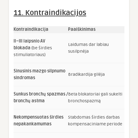
11. Kontraindikacijos
Kontraindikacija
Paaiškinimas
II–III laipsnio AV
Laidumas dar labiau
blokada
(be širdies
susilpnėja
stimuliatoriaus)
Sinusinis mazgo silpnumo
Bradikardija gilėja
sindromas
Sunkus bronchų spazmas /
Beta blokatoriai gali sukelti
bronchų astma
bronchospazmą
Nekompensuotas širdies
Stabdomas širdies darbas
nepakankamumas
kompensaciniame periode