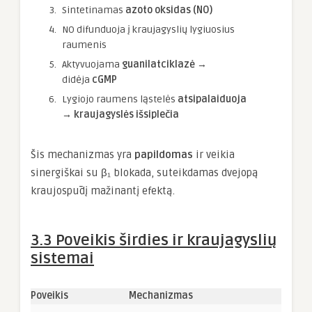
Sintetinamas
azoto oksidas (NO)
NO difunduoja į kraujagyslių lygiuosius
raumenis
Aktyvuojama
guanilatciklazė
→
didėja
cGMP
Lygiojo raumens ląstelės
atsipalaiduoja
→ kraujagyslės išsiplečia
Šis mechanizmas yra
papildomas
ir veikia
sinergiškai su β₁ blokada, suteikdamas dvejopą
kraujospūdį mažinantį efektą.
3.3 Poveikis širdies ir kraujagyslių
sistemai
Poveikis
Mechanizmas