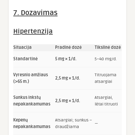
7. Dozavimas
Hipertenzija
Situacija
Pradinė dozė
Tikslinė dozė
Standartinė
5 mg × 1/d.
5–40 mg/d.
Vyresnio amžiaus
Titruojama
2,5 mg × 1/d.
(>65 m.)
atsargiai
Sunkus inkstų
Atsargiai,
2,5 mg × 1/d.
nepakankamumas
lėtai titruoti
Kepenų
Atsargiai; sunkus –
—
nepakankamumas
draudžiama