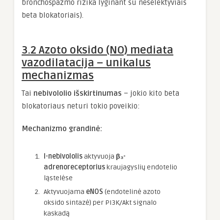
bronchospazmo rizika lyginant su neselektyviais
beta blokatoriais).
3.2 Azoto oksido (NO) mediata
vazodilatacija – unikalus
mechanizmas
Tai
nebivololio išskirtinumas
– jokio kito beta
blokatoriaus neturi tokio poveikio:
Mechanizmo grandinė:
l-nebivololis
aktyvuoja
β₃-
adrenoreceptorius
kraujagyslių endotelio
ląstelėse
Aktyvuojama
eNOS
(endotelinė azoto
oksido sintazė) per PI3K/Akt signalo
kaskadą