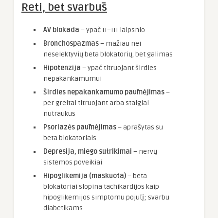
Reti, bet svarbūs
AV blokada
– ypač II–III laipsnio
Bronchospazmas
– mažiau nei
neselektyvių beta blokatorių, bet galimas
Hipotenzija
– ypač titruojant širdies
nepakankamumui
Širdies nepakankamumo paūmėjimas
–
per greitai titruojant arba staigiai
nutraukus
Psoriazės paūmėjimas
– aprašytas su
beta blokatoriais
Depresija, miego sutrikimai
– nervų
sistemos poveikiai
Hipoglikemija (maskuota)
– beta
blokatoriai slopina tachikardijos kaip
hipoglikemijos simptomu pojūtį; svarbu
diabetikams