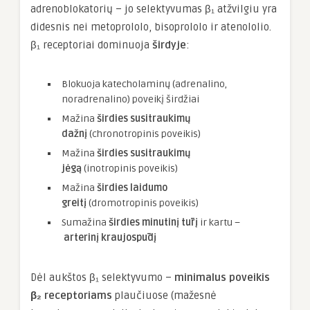
adrenoblokatorių – jo selektyvumas β₁ atžvilgiu yra
didesnis nei metoprololo, bisoprololo ir atenololio.
β₁ receptoriai dominuoja
širdyje
:
Blokuoja katecholaminų (adrenalino,
noradrenalino) poveikį širdžiai
Mažina
širdies susitraukimų
dažnį
(chronotropinis poveikis)
Mažina
širdies susitraukimų
jėgą
(inotropinis poveikis)
Mažina
širdies laidumo
greitį
(dromotropinis poveikis)
Sumažina
širdies minutinį tūrį
ir kartu –
arterinį kraujospūdį
Dėl aukštos β₁ selektyvumo –
minimalus poveikis
β₂ receptoriams
plaučiuose (mažesnė