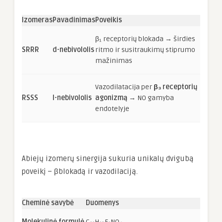
Izomeras
Pavadinimas
Poveikis
β₁ receptorių blokada → širdies
SRRR
d-nebivololis
ritmo ir susitraukimų stiprumo
mažinimas
Vazodilatacija per
β₃ receptorių
RSSS
l-nebivololis
agonizmą
→ NO gamyba
endotelyje
Abiejų izomerų sinergija sukuria unikalų dvigubą
poveikį – βblokadą ir vazodilaciją.
Cheminė savybė
Duomenys
Molekulinė formulė
C₂₂H₂₅F₂NO₄