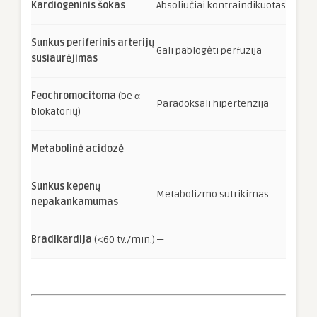
Kardiogeninis šokas
Absoliučiai kontraindikuotas
Sunkus periferinis arterijų
Gali pablogėti perfuzija
susiaurėjimas
Feochromocitoma
(be α-
Paradoksali hipertenzija
blokatorių)
Metabolinė acidozė
—
Sunkus kepenų
Metabolizmo sutrikimas
nepakankamumas
Bradikardija
(<60 tv./min.)
—