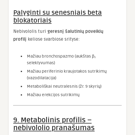
Palyginti su senesniais beta
blokatoriais
Nebivololis turi
geresnį šalutinių poveikių
profilį
keliose svarbiose srityse:
Mažiau bronchospazmo (aukštas β₁
selektyvumas)
Mažiau periferinio kraujotakos sutrikimų
(vazodilatacija)
Metaboliškai neutralesnis (žr. 9 skyrių)
Mažiau erekcijos sutrikimų
9. Metabolinis profilis –
nebivololio pranašumas