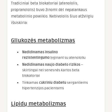
Tradiciniai beta blokatoriai (atenololis,
propranololis) buvo žinomi dėl nepalankaus
metabolinio poveikio. Nebivololis šiuo atžvilgiu
išsiskiria:
Gliukozės metabolizmas
Nedidinamas insulino
rezistentingumo
lyginant su atenololiu
Nedidinamas naujo diabeto rizikos
–
skirtingai nei senesnės kartos beta
blokatoriai
Tinkamas
cukriniu diabetu
sergantiems
hipertenzijos pacientams
Lipidų metabolizmas