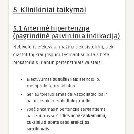
5. Klinikiniai taikymai
5.1 Arterinė hipertenzija
(pagrindinė patvirtinta indikacija)
Nebivololis efektyviai mažina tiek sistolilnį, tiek
diastolilnį kraujospūdį. Lyginant su kitais beta
blokatoriais ir antihipertenziniais vaistais:
Efektyvumas
panašus
kaip atenololio,
metoprololo, amlodipino
Geriau toleruojamas dėl vazodilatacijos ir
palankesnio metabolinio profilio
Ypač tinkamas hipertenzija sergantiems
pacientams su
širdies nepakankamumu,
cukriniu diabetu arba erekcijos
sutrikimais