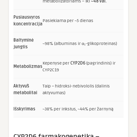
metabolizatoriams – iki
~48 val.
Pusiausvyros
Pasiekiama per ~5 dienas
koncentracija
Baltyminė
~98% (albuminas ir α₁-glikoproteinas)
jungtis
Kepenyse per
CYP2D6
(pagrindinis) ir
Metabolizmas
CYP2C19
Aktyvūs
Taip – hidroksi-nebivololis (dalinis
metabolitai
aktyvumas)
Išskyrimas
~38% per inkstus, ~44% per žarnyną
CYP2D6 farmakogenetika –