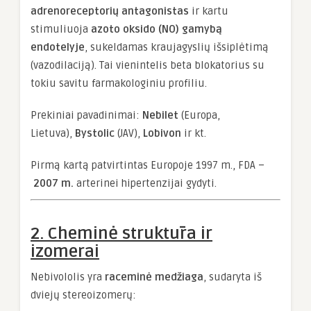
adrenoreceptorių antagonistas
ir kartu
stimuliuoja
azoto oksido (NO) gamybą
endotelyje
, sukeldamas kraujagyslių išsiplėtimą
(vazodilaciją). Tai vienintelis beta blokatorius su
tokiu savitu farmakologiniu profiliu.
Prekiniai pavadinimai:
Nebilet
(Europa,
Lietuva),
Bystolic
(JAV),
Lobivon
ir kt.
Pirmą kartą patvirtintas Europoje 1997 m., FDA –
2007 m.
arterinei hipertenzijai gydyti.
2. Cheminė struktūra ir
izomerai
Nebivololis yra
raceminė medžiaga
, sudaryta iš
dviejų stereoizomerų: