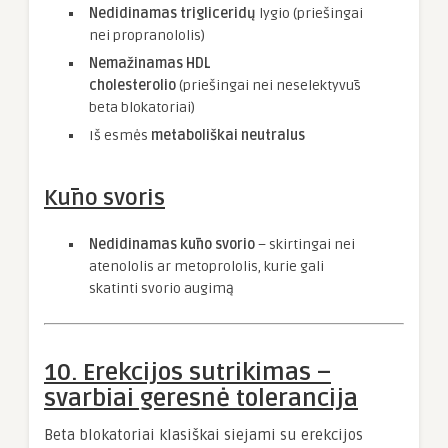
Nedidinamas trigliceridų
lygio (priešingai
nei propranololis)
Nemažinamas HDL
cholesterolio
(priešingai nei neselektyvūs
beta blokatoriai)
Iš esmės
metaboliškai neutralus
Kūno svoris
Nedidinamas kūno svorio
– skirtingai nei
atenololis ar metoprololis, kurie gali
skatinti svorio augimą
10. Erekcijos sutrikimas –
svarbiai geresnė tolerancija
Beta blokatoriai klasiškai siejami su erekcijos