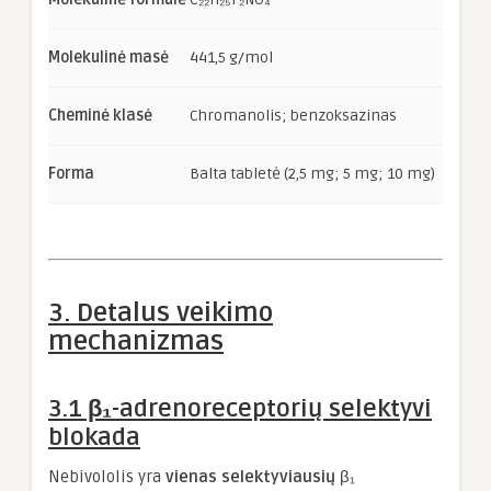
Molekulinė masė
441,5 g/mol
Cheminė klasė
Chromanolis; benzoksazinas
Forma
Balta tabletė (2,5 mg; 5 mg; 10 mg)
3. Detalus veikimo
mechanizmas
3.1 β₁-adrenoreceptorių selektyvi
blokada
Nebivololis yra
vienas selektyviausių
β₁