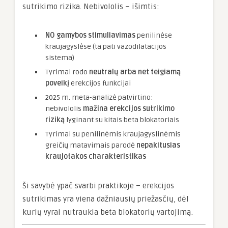
sutrikimo rizika. Nebivololis – išimtis:
NO gamybos stimuliavimas
penilinėse
kraujagyslėse (ta pati vazodilatacijos
sistema)
Tyrimai rodo
neutralų arba net teigiamą
poveikį
erekcijos funkcijai
2025 m. meta-analizė patvirtino:
nebivololis
mažina erekcijos sutrikimo
riziką
lyginant su kitais beta blokatoriais
Tyrimai su penilinėmis kraujagyslinėmis
greičių matavimais parodė
nepakitusias
kraujotakos charakteristikas
Ši savybė ypač svarbi praktikoje – erekcijos
sutrikimas yra viena dažniausių priežasčių, dėl
kurių vyrai nutraukia beta blokatorių vartojimą.