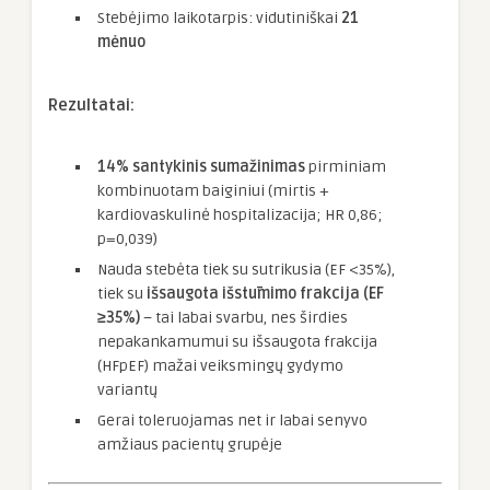
Stebėjimo laikotarpis: vidutiniškai
21
mėnuo
Rezultatai:
14% santykinis sumažinimas
pirminiam
kombinuotam baiginiui (mirtis +
kardiovaskulinė hospitalizacija; HR 0,86;
p=0,039)
Nauda stebėta tiek su sutrikusia (EF <35%),
tiek su
išsaugota išstūmimo frakcija (EF
≥35%)
– tai labai svarbu, nes širdies
nepakankamumui su išsaugota frakcija
(HFpEF) mažai veiksmingų gydymo
variantų
Gerai toleruojamas net ir labai senyvo
amžiaus pacientų grupėje