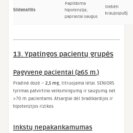
Papildoma
Stebėti
Sildenafilis
hipotenzija;
kraujospūdį
paprastai saugus
13. Ypatingos pacientų grupės
Pagyvenę pacientai (≥65 m.)
Pradinė dozė –
2,5 mg
, titruojama lėtai. SENIORS
tyrimas patvirtino veiksmingumą ir saugumą net
>70 m. pacientams. Atsargiai dėl bradikardijos ir
hipotenzijos rizikos.
Inkstų nepakankamumas