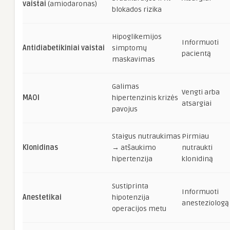
vaistai
(amiodaronas)
blokados rizika
Hipoglikemijos
Informuoti
Antidiabetikiniai vaistai
simptomų
pacientą
maskavimas
Galimas
Vengti arba
MAOI
hipertenzinis krizės
atsargiai
pavojus
Staigus nutraukimas
Pirmiau
Klonidinas
→ atšaukimo
nutraukti
hipertenzija
klonidiną
Sustiprinta
Informuoti
Anestetikai
hipotenzija
anesteziologą
operacijos metu