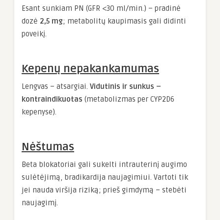
Esant sunkiam PN (GFR <30 ml/min.) – pradinė
dozė
2,5 mg
; metabolitų kaupimasis gali didinti
poveikį.
Kepenų nepakankamumas
Lengvas – atsargiai.
Vidutinis ir sunkus –
kontraindikuotas
(metabolizmas per CYP2D6
kepenyse).
Nėštumas
Beta blokatoriai gali sukelti intrauterinį augimo
sulėtėjimą, bradikardija naujagimiui. Vartoti tik
jei nauda viršija riziką; prieš gimdymą – stebėti
naujagimį.