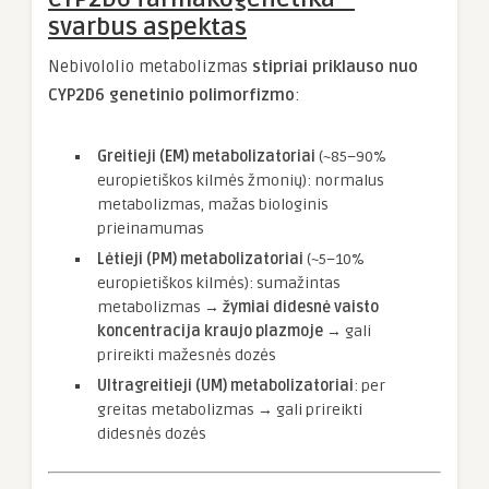
svarbus aspektas
Nebivololio metabolizmas
stipriai priklauso nuo
CYP2D6 genetinio polimorfizmo
:
Greitieji (EM) metabolizatoriai
(~85–90%
europietiškos kilmės žmonių): normalus
metabolizmas, mažas biologinis
prieinamumas
Lėtieji (PM) metabolizatoriai
(~5–10%
europietiškos kilmės): sumažintas
metabolizmas →
žymiai didesnė vaisto
koncentracija kraujo plazmoje
→ gali
prireikti mažesnės dozės
Ultragreitieji (UM) metabolizatoriai
: per
greitas metabolizmas → gali prireikti
didesnės dozės