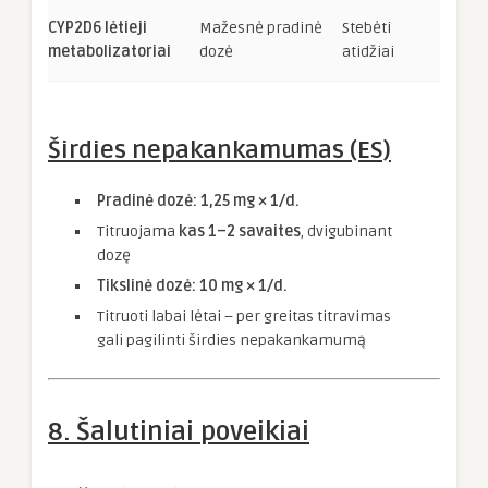
CYP2D6 lėtieji
Mažesnė pradinė
Stebėti
metabolizatoriai
dozė
atidžiai
Širdies nepakankamumas (ES)
Pradinė dozė: 1,25 mg × 1/d.
Titruojama
kas 1–2 savaites
, dvigubinant
dozę
Tikslinė dozė: 10 mg × 1/d.
Titruoti labai lėtai – per greitas titravimas
gali pagilinti širdies nepakankamumą
8. Šalutiniai poveikiai