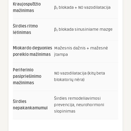
Kraujospūdžio
β₁ blokada + NO vazodilatacija
mažinimas
Širdies ritmo
β₁ blokada sinusiniame mazge
lėtinimas
Miokardo deguonies
Mažesnis dažnis + mažesnė
poreikio mažinimas
įtampa
Periferinio
NO vazodilatacija (kitų beta
pasipriešinimo
blokatorių nėra)
mažinimas
Širdies remodeliavimosi
Širdies
prevencija, neurohormoni
nepakankamumui
slopinimas