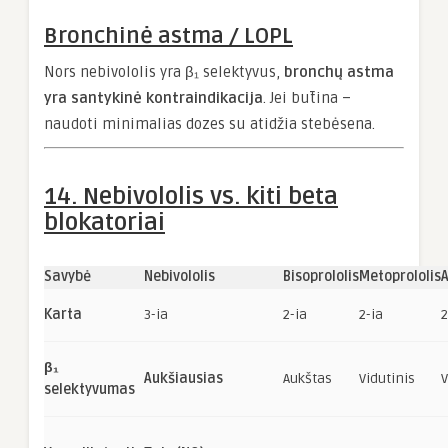
Bronchinė astma / LOPL
Nors nebivololis yra β₁ selektyvus,
bronchų astma
yra santykinė kontraindikacija
. Jei būtina –
naudoti minimalias dozes su atidžia stebėsena.
14. Nebivololis vs. kiti beta
blokatoriai
Savybė
Nebivololis
Bisoprololis
Metoprololis
A
Karta
3-ia
2-ia
2-ia
2
β₁
Aukšiausias
Aukštas
Vidutinis
V
selektyvumas