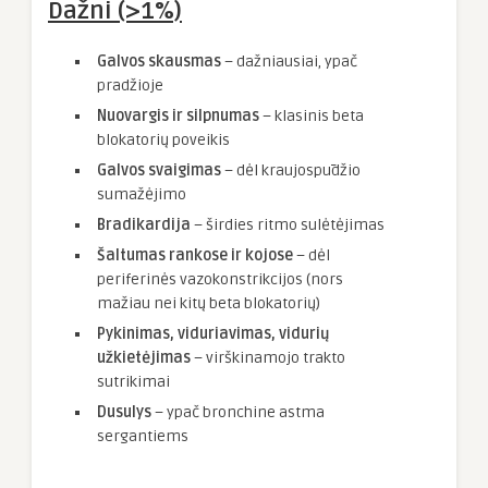
Dažni (>1%)
Galvos skausmas
– dažniausiai, ypač
pradžioje
Nuovargis ir silpnumas
– klasinis beta
blokatorių poveikis
Galvos svaigimas
– dėl kraujospūdžio
sumažėjimo
Bradikardija
– širdies ritmo sulėtėjimas
Šaltumas rankose ir kojose
– dėl
periferinės vazokonstrikcijos (nors
mažiau nei kitų beta blokatorių)
Pykinimas, viduriavimas, vidurių
užkietėjimas
– virškinamojo trakto
sutrikimai
Dusulys
– ypač bronchine astma
sergantiems