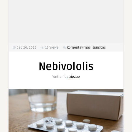
įraše
Geg 26, 2026
13
Views
Komentavimas išjungtas
Nebivololis
Nebivololis
Written by
zipzup