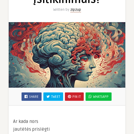
Written by
zipzup
SHARE
TWEET
PIN IT
WHATSAPP
Ar kada nors
jautėtės prislėgti