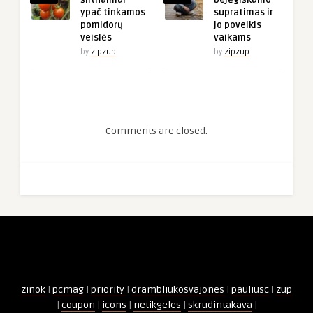
šiltnamiui
bejėgiškumo
ypač tinkamos
supratimas ir
pomidorų
jo poveikis
veislės
vaikams
by
zipzup
by
zipzup
Comments are closed.
zinok
|
pcmag
|
priority
|
drambliukosvajones
|
pauliusc
|
zup
|
coupon
|
icons
|
netikgeles
|
skrudintakava
|