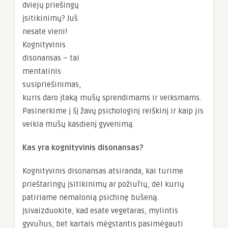
dviejų priešingų
įsitikinimų? Jūs
nesate vieni!
Kognityvinis
disonansas – tai
mentalinis
susipriešinimas,
kuris daro įtaką mūsų sprendimams ir veiksmams.
Pasinerkime į šį žavų psichologinį reiškinį ir kaip jis
veikia mūsų kasdienį gyvenimą.
Kas yra kognityvinis disonansas?
Kognityvinis disonansas atsiranda, kai turime
prieštaringų įsitikinimų ar požiūrių, dėl kurių
patiriame nemalonią psichinę būseną.
Įsivaizduokite, kad esate vegetaras, mylintis
gyvūnus, bet kartais mėgstantis pasimėgauti