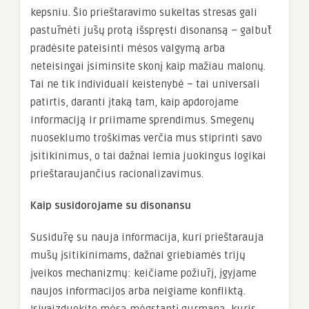
kepsniu. Šio prieštaravimo sukeltas stresas gali
pastūmėti jūsų protą išspręsti disonansą – galbūt
pradėsite pateisinti mėsos valgymą arba
neteisingai įsiminsite skonį kaip mažiau malonų.
Tai ne tik individuali keistenybė – tai universali
patirtis, daranti įtaką tam, kaip apdorojame
informaciją ir priimame sprendimus. Smegenų
nuoseklumo troškimas verčia mus stiprinti savo
įsitikinimus, o tai dažnai lemia juokingus logikai
prieštaraujančius racionalizavimus.
Kaip susidorojame su disonansu
Susidūrę su nauja informacija, kuri prieštarauja
mūsų įsitikinimams, dažnai griebiamės trijų
įveikos mechanizmų: keičiame požiūrį, įgyjame
naujos informacijos arba neigiame konfliktą.