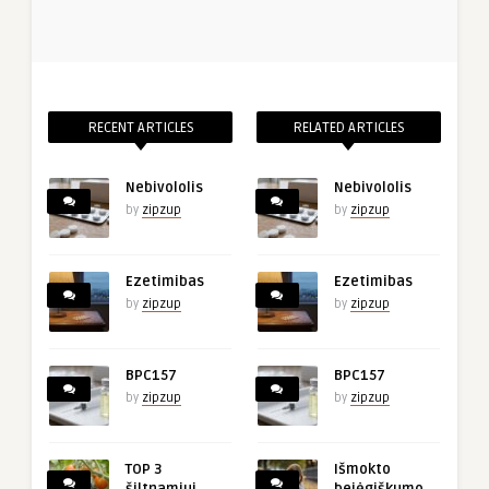
RECENT ARTICLES
RELATED ARTICLES
Nebivololis
Nebivololis
by
zipzup
by
zipzup
Ezetimibas
Ezetimibas
by
zipzup
by
zipzup
BPC157
BPC157
by
zipzup
by
zipzup
TOP 3
Išmokto