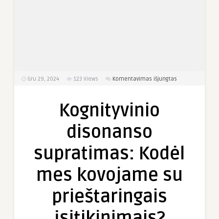
įraše
Gru 29, 2024
123
Views
Komentavimas išjungtas
Kognityvinio
disonanso
Kognityvinio
supratimas:
Kodėl
disonanso
mes
kovojame
supratimas: Kodėl
su
prieštaringais
mes kovojame su
įsitikinimais?
prieštaringais
įsitikinimais?