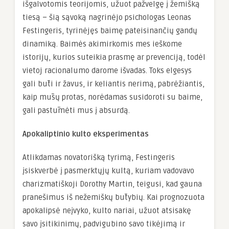
išgalvotomis teorijomis, užuot pažvelgę į žemišką
tiesą – šią sąvoką nagrinėjo psichologas Leonas
Festingeris, tyrinėjęs baimę pateisinančių gandų
dinamiką. Baimės akimirkomis mes ieškome
istorijų, kurios suteikia prasmę ar prevenciją, todėl
vietoj racionalumo darome išvadas. Toks elgesys
gali būti ir žavus, ir keliantis nerimą, pabrėžiantis,
kaip mūsų protas, norėdamas susidoroti su baime,
gali pastūmėti mus į absurdą.
Apokaliptinio kulto eksperimentas
Atlikdamas novatorišką tyrimą, Festingeris
įsiskverbė į pasmerktųjų kultą, kuriam vadovavo
charizmatiškoji Dorothy Martin, teigusi, kad gauna
pranešimus iš nežemiškų būtybių. Kai prognozuota
apokalipsė neįvyko, kulto nariai, užuot atsisakę
savo įsitikinimų, padvigubino savo tikėjimą ir