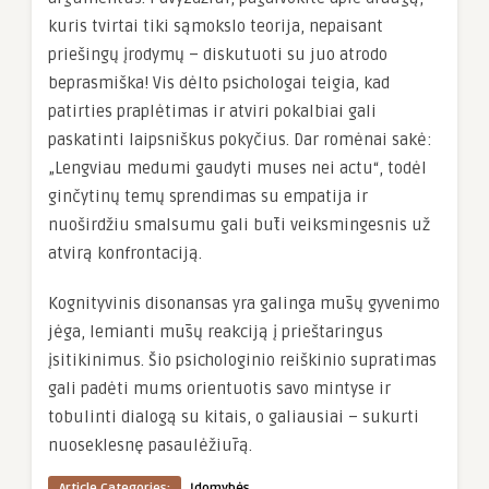
kuris tvirtai tiki sąmokslo teorija, nepaisant
priešingų įrodymų – diskutuoti su juo atrodo
beprasmiška! Vis dėlto psichologai teigia, kad
patirties praplėtimas ir atviri pokalbiai gali
paskatinti laipsniškus pokyčius. Dar romėnai sakė:
„Lengviau medumi gaudyti muses nei actu“, todėl
ginčytinų temų sprendimas su empatija ir
nuoširdžiu smalsumu gali būti veiksmingesnis už
atvirą konfrontaciją.
Kognityvinis disonansas yra galinga mūsų gyvenimo
jėga, lemianti mūsų reakciją į prieštaringus
įsitikinimus. Šio psichologinio reiškinio supratimas
gali padėti mums orientuotis savo mintyse ir
tobulinti dialogą su kitais, o galiausiai – sukurti
nuoseklesnę pasaulėžiūrą.
Article Categories:
Įdomybės