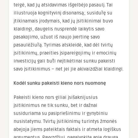
teigė, kad jų atsidavimas išgelbėjo pasaulį. Tai
iliustruoja kognityvinį disonansą; susidūrę su
įtikinamais įrodymais, kad jų įsitikinimai buvo
klaidingi, daugelis nusprendė laikytis savo
pasakojimo, užuot iš naujo įvertinę savo
pasaulėžiūrą. Tyrimas atskleidė, kad dėl tvirtų
įsitikinimų, praeities įsipareigojimų ir emocinių
investicijų gali būti neįtikėtinai sunku pakeisti
savo įsitikinimus – net jei jie akivaizdžiai klaidingi.
Kodėl sunku pakeisti kieno nors nuomonę
Pakeisti kieno nors giliai įsišaknijusius
įsitikinimus ne tik sunku, bet ir dažnai
susiduriama su pasipriešinimu ir gynybiniu
nusistatymu. Tvirtų įsitikinimų turintys žmonės
abejoja jiems pateiktais faktais ir atmeta logiškus
argumentus. Pavyzdžiui, pagalvokite apie draugą,