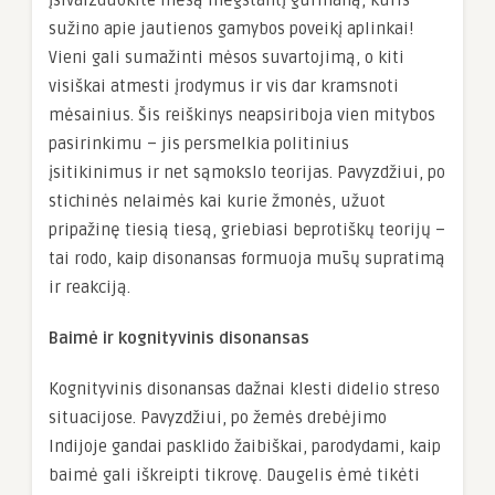
Įsivaizduokite mėsą mėgstantį gurmaną, kuris
sužino apie jautienos gamybos poveikį aplinkai!
Vieni gali sumažinti mėsos suvartojimą, o kiti
visiškai atmesti įrodymus ir vis dar kramsnoti
mėsainius. Šis reiškinys neapsiriboja vien mitybos
pasirinkimu – jis persmelkia politinius
įsitikinimus ir net sąmokslo teorijas. Pavyzdžiui, po
stichinės nelaimės kai kurie žmonės, užuot
pripažinę tiesią tiesą, griebiasi beprotiškų teorijų –
tai rodo, kaip disonansas formuoja mūsų supratimą
ir reakciją.
Baimė ir kognityvinis disonansas
Kognityvinis disonansas dažnai klesti didelio streso
situacijose. Pavyzdžiui, po žemės drebėjimo
Indijoje gandai pasklido žaibiškai, parodydami, kaip
baimė gali iškreipti tikrovę. Daugelis ėmė tikėti