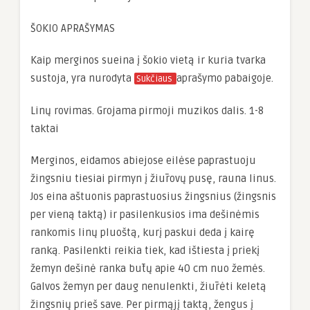
ŠOKIO APRAŠYMAS
Kaip merginos sueina į šokio vietą ir kuria tvarka
sustoja, yra nurodyta
aprašymo pabaigoje.
Sukčiaus
Linų rovimas. Grojama pirmoji muzikos dalis. 1-8
taktai
Merginos, eidamos abiejose eilėse paprastuoju
žingsniu tiesiai pirmyn į žiūrovų pusę, rauna linus.
Jos eina aštuonis paprastuosius žingsnius (žingsnis
per vieną taktą) ir pasilenkusios ima dešinėmis
rankomis linų pluoštą, kurį paskui deda į kairę
ranką. Pasilenkti reikia tiek, kad ištiesta į priekį
žemyn dešinė ranka būtų apie 40 cm nuo žemės.
Galvos žemyn per daug nenulenkti, žiūrėti keletą
žingsnių prieš save. Per pirmąjį taktą, žengus į