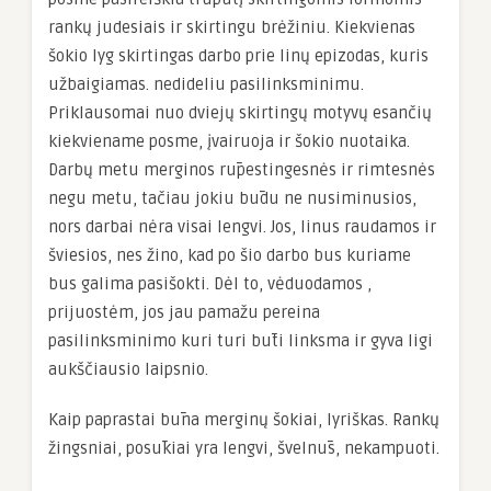
rankų judesiais ir skirtingu brėžiniu. Kiekvienas
šokio lyg skirtingas darbo prie linų epizodas, kuris
užbaigiamas. nedideliu pasilinksminimu.
Priklausomai nuo dviejų skirtingų motyvų esančių
kiekviename posme, įvairuoja ir šokio nuotaika.
Darbų metu merginos rūpestingesnės ir rimtesnės
negu metu, tačiau jokiu būdu ne nusiminusios,
nors darbai nėra visai lengvi. Jos, linus raudamos ir
šviesios, nes žino, kad po šio darbo bus kuriame
bus galima pasišokti. Dėl to, vėduodamos ,
prijuostėm, jos jau pamažu pereina
pasilinksminimo kuri turi būti linksma ir gyva ligi
aukščiausio laipsnio.
Kaip paprastai būna merginų šokiai, lyriškas. Rankų
žingsniai, posūkiai yra lengvi, švelnūs, nekampuoti.