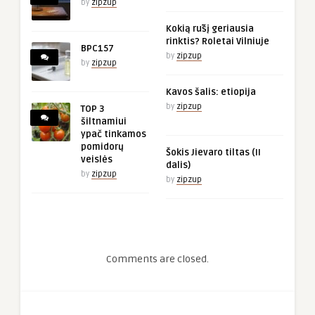
by
zipzup
Kokią rūšį geriausia
rinktis? Roletai Vilniuje
BPC157
by
zipzup
by
zipzup
Kavos šalis: etiopija
by
zipzup
TOP 3
šiltnamiui
ypač tinkamos
pomidorų
Šokis Jievaro tiltas (II
veislės
dalis)
by
zipzup
by
zipzup
Comments are closed.