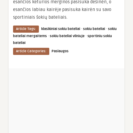
esančios keturios merginos pasisuka dešinėn, o
esančios labiau kairėje pasisuka kairėn su savo
sportiniais šokių bateliais.
·
·
Article Tags:
klasikiniai sokiu bateliai
sokiu bateliai
sokiu
·
·
bateliai mergaitems
sokiu bateliai vilniuje
sportiniu sokiu
bateliai
Article Categories:
Paslaugos