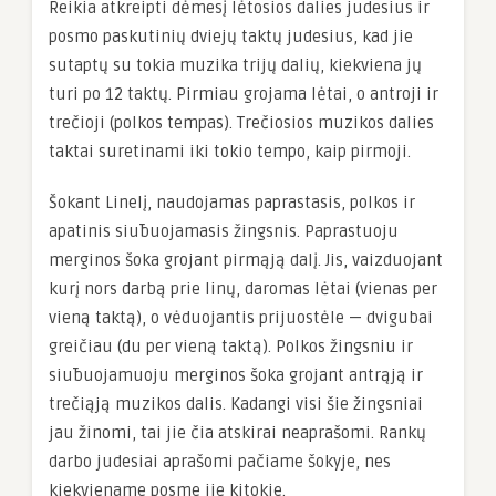
Reikia atkreipti dėmesį lėtosios dalies judesius ir
posmo paskutinių dviejų taktų judesius, kad jie
sutaptų su tokia muzika trijų dalių, kiekviena jų
turi po 12 taktų. Pirmiau grojama lėtai, o antroji ir
trečioji (polkos tempas). Trečiosios muzikos dalies
taktai suretinami iki tokio tempo, kaip pirmoji.
Šokant Linelį, naudojamas paprastasis, polkos ir
apatinis siūbuojamasis žingsnis. Paprastuoju
merginos šoka grojant pirmąją dalį. Jis, vaizduojant
kurį nors darbą prie linų, daromas lėtai (vienas per
vieną taktą), o vėduojantis prijuostėle — dvigubai
greičiau (du per vieną taktą). Polkos žingsniu ir
siūbuojamuoju merginos šoka grojant antrąją ir
trečiąją muzikos dalis. Kadangi visi šie žingsniai
jau žinomi, tai jie čia atskirai neaprašomi. Rankų
darbo judesiai aprašomi pačiame šokyje, nes
kiekviename posme jie kitokie.