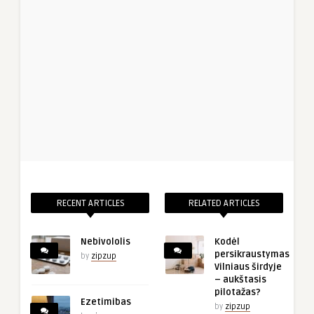
RECENT ARTICLES
RELATED ARTICLES
Nebivololis
Kodėl
persikraustymas
by
zipzup
Vilniaus širdyje
– aukštasis
pilotažas?
Ezetimibas
by
zipzup