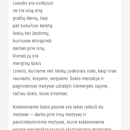
Liaudis yra sudėjusi
ne tik visą eilę
gražių dainų, taip
pat sukūrusi keletą
šokių bei žaidimų,
kuriuose atsispindi
darbas prie linų.
Vienas jų yra
merginų šokis
Linelis, kuriame net rankų judesiais rodo, kaip linai
raunami, klojami, verpiami. Šokio melodija ir
pagrindiniai motyvai užrašyti Ukmergės rajone,
tačiau šokis. buvo žinomas.
Kiekviename šokio posme yra labai ryškūs du
motyvai — darbo prie linų motyvas ir
pasilinksminimo motyvas, kurie kiekviename
posme pasireiškia truputį skirtingomis formomis