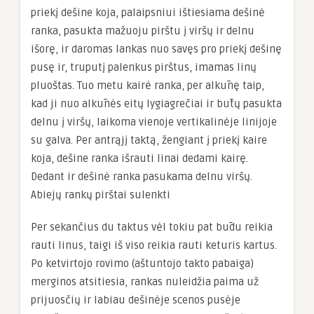
priekį dešine koja, palaipsniui ištiesiama dešinė
ranka, pasukta mažuoju pirštu į viršų ir delnu
išorę, ir daromas lankas nuo savęs pro priekį dešinę
pusę ir, truputį palenkus pirštus, imamas linų
pluoštas. Tuo metu kairė ranka, per alkūnę taip,
kad ji nuo alkūnės eitų lygiagrečiai ir būtų pasukta
delnu į viršų, laikoma vienoje vertikalinėje linijoje
su galva. Per antrąjį taktą, žengiant į priekį kaire
koja, dešine ranka išrauti linai dedami kairę.
Dedant ir dešinė ranka pasukama delnu viršų.
Abiejų rankų pirštai sulenkti
Per sekančius du taktus vėl tokiu pat būdu reikia
rauti linus, taigi iš viso reikia rauti keturis kartus.
Po ketvirtojo rovimo (aštuntojo takto pabaiga)
merginos atsitiesia, rankas nuleidžia paima už
prijuosčių ir labiau dešinėje scenos pusėje