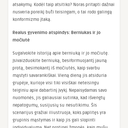
atsakymų. Kodėl taip atsitiko? Noras pritapti dažnai
nusveria poreikį būti teisingam, o tai rodo galingą
konformizmo įtaką.
Realus gyvenimo atspindys: Berniukas ir jo
močiutė
Sugalvokite istoriją apie berniuką ir jo močiutę.
Įsivaizduokite berniuką, besiformuojantį jauną
protą, besimokantį iš močiutės, kaip svarbu
mąstyti savarankiškai. Vieną dieną jis atsiduria
grupėje, kurioje visi tiki visiškai neteisingu
teiginiu apie dabartinį įvykį. Nepaisydamas savo
nuomonės, jis galiausiai sutinka, kad išvengtų
nepatogumų, susijusių su nesutikimu. Šis
scenarijus gražiai iliustruoja, koks paplitęs yra
grupinis mąstymas ir kaip jis gali slopinti
individualumą. Net protingi žmonės, kaip mūsų