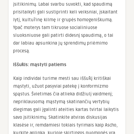
įsitikinimų. Labai svarbu suvokti, kad spaudimą
prisitaikyti gali sustiprinti keli veiksniai, įskaitant
lytį, kultūrinę kilmę ir grupės homogeniškumą.
Ypač moterys tam tikruose socialiniuose
sluoksniuose gali patirti didesnį spaudimą, o tai
dar labiau apsunkina jų sprendimų priėmimo
procesą.
Iššūkis: mąstyti patiems
Kaip individai turime mesti sau iššūkį kritiškai
mąstyti, užuot pasyviai patekę į konformizmo
spąstus. Švietimas čia atlieka didžiulį vaidmenį;
nepriklausomą mąstymą skatinančių vertybių
diegimas gali įgalinti ateities kartas tvirtai laikytis
savo įsitikinimų. Skatinkite atviras diskusijas
klasėse ir, remdamiesi tokiais tyrimais kaip Ascho,
kurkite aplinką, kurioje skirtingos nuomonės yra