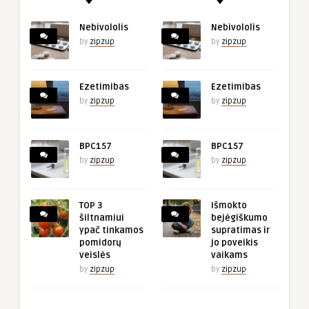
Nebivololis
Nebivololis
by
zipzup
by
zipzup
Ezetimibas
Ezetimibas
by
zipzup
by
zipzup
BPC157
BPC157
by
zipzup
by
zipzup
TOP 3
Išmokto
šiltnamiui
bejėgiškumo
ypač tinkamos
supratimas ir
pomidorų
jo poveikis
veislės
vaikams
by
zipzup
by
zipzup