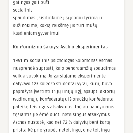
galingas gali būti
socialinis
spaudimas. Įsigilinkime į šį įdomų tyrimą ir
sužinokime, kokią reikšmę jis turi mūsų
kasdieniam gyvenimui.
Konformizmo šaknys: Asch’o eksperimentas
1951 m. socialinis psichologas Solomonas Aschas
nusprendė suprasti, kaip bendraamžių spaudimas
veikia suvokimą. Jo garsiajame eksperimente
dalyvavo 123 koledžo studentai vyrai, kurių buvo
paprašyta įvertinti trijų linijų ilgį, apsupti aktorių
(vadinamųjų konfederatų). Iš pradžių konfederatai
pateikė teisingus atsakymus, tačiau bandymams
tęsiantis jie ėmė duoti neteisingus atsakymus.
Aschas nustatė, kad net 72 % dalyvių bent kartą
prisitaikė prie grupės neteisingų, o ne teisingų