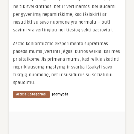
ne tik sveikintinos, bet ir vertinamos. Keliaudami
per gyvenimą nepamirškime, kad išsiskirti ar
nesutikti su savo nuomone yra normalu – būti
savimi yra vertingiau nei tiesiog sekti pasroviui.
Ascho konformizmo eksperimento supratimas
padeda mums įvertinti jėgas, kurios veikia, kai mes
prisitaikome. Jis primena mums, kad reikia skatinti
nepriklausomą mąstymą ir svarbą išsakyti savo
tikrąją nuomonę, net ir susidūrus su socialiniu
spaudimu.
Article Categories:
Įdomybės