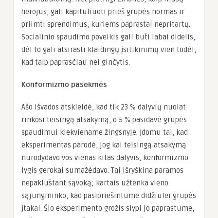
herojus, gali kapituliuoti prieš grupės normas ir
priimti sprendimus, kuriems paprastai nepritartų.
Socialinio spaudimo poveikis gali būti labai didelis,
dėl to gali atsirasti klaidingų įsitikinimų vien todėl,
kad taip paprasčiau nei ginčytis.
Konformizmo pasekmės
Ašo išvados atskleidė, kad tik 23 % dalyvių nuolat
rinkosi teisingą atsakymą, o 5 % pasidavė grupės
spaudimui kiekviename žingsnyje. Įdomu tai, kad
eksperimentas parodė, jog kai teisingą atsakymą
nurodydavo vos vienas kitas dalyvis, konformizmo
lygis gerokai sumažėdavo. Tai išryškina paramos
nepaklūstant sąvoką; kartais užtenka vieno
sąjungininko, kad pasipriešintume didžiulei grupės
įtakai. Šio eksperimento grožis slypi jo paprastume,