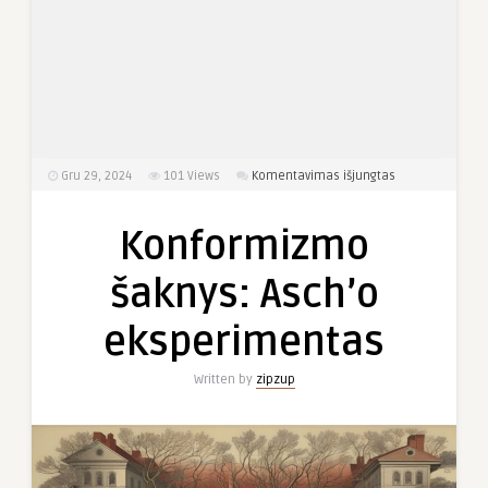
įraše
Gru 29, 2024
101
Views
Komentavimas išjungtas
Konformizmo
šaknys:
Konformizmo
Asch’o
eksperimentas
šaknys: Asch’o
eksperimentas
Written by
zipzup