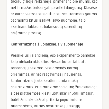
tačiau gilioje reikšmėje, primenančioje mums, kad
net ir mažas balsas gali paveikti daugumą. Klasėse
ar darbo vietose susidūrus su nesutarimais galima
padrąsinti kitus išsakyti savo nuomonę, taip
skatinant labiau subalansuotą sprendimų
priėmimo procesą.
Konformizmas šiuolaikinėje visuomenėje
Persikėlus į šiandieną, Ašo eksperimento pamokos
kaip niekada aktualios. Nesvarbu, ar tai būtų
tendencijų sekimas, visuomenės normų
priėmimas, ar net reagavimas į naujienas,
konformizmo įtaka kasdien lemia mūsų
pasirinkimus. Prisiminkime socialinę žiniasklaidą:
šiose platformose klesti „patinka“ ir „dalijimasis“,
todėl žmonės dažnai pritaria populiarioms
nuomonėms, kurios neatitinka jų tikrųjų