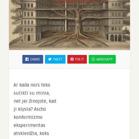
SHARE
TWEET
PIN IT
WHATSAPP
Ar kada nors teko
sutikti su minia,
net jei žinojote, kad
ji klysta? Ascho
konformizmo
eksperimentas
atskleidžia, koks