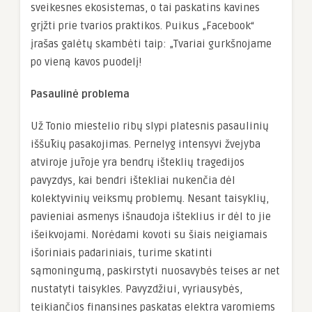
sveikesnes ekosistemas, o tai paskatins kavines
grįžti prie tvarios praktikos. Puikus „Facebook“
įrašas galėtų skambėti taip: „Tvariai gurkšnojame
po vieną kavos puodelį!
Pasaulinė problema
Už Tonio miestelio ribų slypi platesnis pasaulinių
iššūkių pasakojimas. Pernelyg intensyvi žvejyba
atviroje jūroje yra bendrų išteklių tragedijos
pavyzdys, kai bendri ištekliai nukenčia dėl
kolektyvinių veiksmų problemų. Nesant taisyklių,
pavieniai asmenys išnaudoja išteklius ir dėl to jie
išeikvojami. Norėdami kovoti su šiais neigiamais
išoriniais padariniais, turime skatinti
sąmoningumą, paskirstyti nuosavybės teises ar net
nustatyti taisykles. Pavyzdžiui, vyriausybės,
teikiančios finansines paskatas elektra varomiems