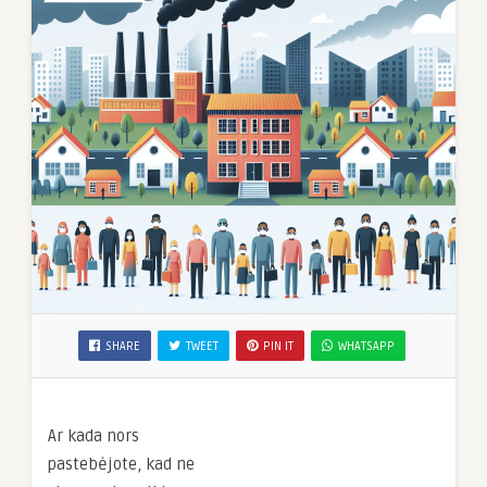
SHARE
TWEET
PIN IT
WHATSAPP
Ar kada nors
pastebėjote, kad ne