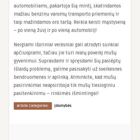
automobiliams, pakartoja šią mintį, skatindamos
mažiau benzinu varomų transporto priemonių ir
taip mažindamos oro taršą. Reikia keisti mąstyseną
– po vieną žuvį ir po vieną automobilį!
Neigiami išoriniai veiksniai gali atrodyti sunkiai
apčiuopiami, tačiau jie turi realų poveikį mūsų
gyvenimui. Suprasdami ir spręsdami šių paslėptų
išlaidų problemą, galime pasisakyti už sveikesnes
bendruomenes ir aplinką. Atminkite, kad mūsų
pasirinkimai neapsiriboja tik mūsų tiesioginiu
pasitenkinimu – rinkimės išmintingai!
Article Categories:
Įdomybės