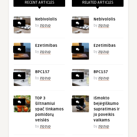
RECENT ARTICLES
RELATED ARTICLES
Nebivololis
Nebivololis
by
zipzup
by
zipzup
Ezetimibas
Ezetimibas
by
zipzup
by
zipzup
BPC157
BPC157
by
zipzup
by
zipzup
TOP 3
Išmokto
šiltnamiui
bejėgiškumo
ypač tinkamos
supratimas ir
pomidorų
jo poveikis
veislės
vaikams
by
zipzup
by
zipzup