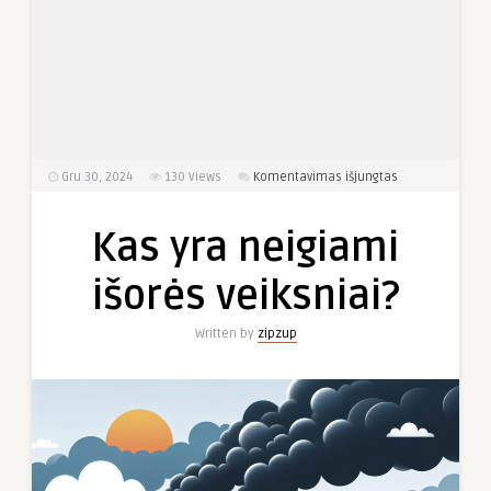
įraše
Gru 30, 2024
130
Views
Komentavimas išjungtas
Kas
yra
Kas yra neigiami
neigiami
išorės
išorės veiksniai?
veiksniai?
Written by
zipzup