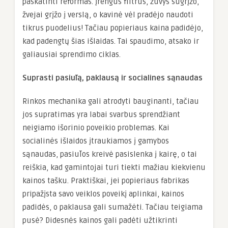
paskatinti reformas. Įrengus filtrus, žuvys sugrįžo,
žvejai grįžo į verslą, o kavinė vėl pradėjo naudoti
tikrus puodelius! Tačiau popieriaus kaina padidėjo,
kad padengtų šias išlaidas. Tai spaudimo, atsako ir
galiausiai sprendimo ciklas.
Suprasti pasiūlą, paklausą ir socialines sąnaudas
Rinkos mechanika gali atrodyti bauginanti, tačiau
jos supratimas yra labai svarbus sprendžiant
neigiamo išorinio poveikio problemas. Kai
socialinės išlaidos įtraukiamos į gamybos
sąnaudas, pasiūlos kreivė pasislenka į kairę, o tai
reiškia, kad gamintojai turi tiekti mažiau kiekvienu
kainos tašku. Praktiškai, jei popieriaus fabrikas
pripažįsta savo veiklos poveikį aplinkai, kainos
padidės, o paklausa gali sumažėti. Tačiau teigiama
pusė? Didesnės kainos gali padėti užtikrinti