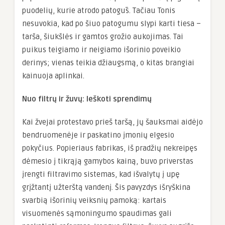
puodelių, kurie atrodo patogūs. Tačiau Tonis
nesuvokia, kad po šiuo patogumu slypi karti tiesa –
tarša, šiukšlės ir gamtos grožio aukojimas. Tai
puikus teigiamo ir neigiamo išorinio poveikio
derinys; vienas teikia džiaugsmą, o kitas brangiai
kainuoja aplinkai.
Nuo filtrų ir žuvų: Ieškoti sprendimų
Kai žvejai protestavo prieš taršą, jų šauksmai aidėjo
bendruomenėje ir paskatino įmonių elgesio
pokyčius. Popieriaus fabrikas, iš pradžių nekreipęs
dėmesio į tikrąją gamybos kainą, buvo priverstas
įrengti filtravimo sistemas, kad išvalytų į upę
grįžtantį užterštą vandenį. Šis pavyzdys išryškina
svarbią išorinių veiksnių pamoką: kartais
visuomenės sąmoningumo spaudimas gali