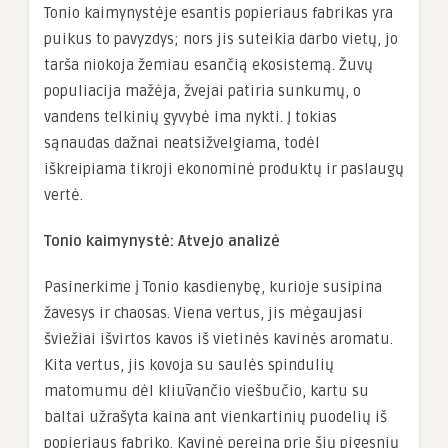
Tonio kaimynystėje esantis popieriaus fabrikas yra
puikus to pavyzdys; nors jis suteikia darbo vietų, jo
tarša niokoja žemiau esančią ekosistemą. Žuvų
populiacija mažėja, žvejai patiria sunkumų, o
vandens telkinių gyvybė ima nykti. Į tokias
sąnaudas dažnai neatsižvelgiama, todėl
iškreipiama tikroji ekonominė produktų ir paslaugų
vertė.
Tonio kaimynystė: Atvejo analizė
Pasinerkime į Tonio kasdienybę, kurioje susipina
žavesys ir chaosas. Viena vertus, jis mėgaujasi
šviežiai išvirtos kavos iš vietinės kavinės aromatu.
Kita vertus, jis kovoja su saulės spindulių
matomumu dėl kliūvančio viešbučio, kartu su
baltai užrašyta kaina ant vienkartinių puodelių iš
popieriaus fabriko. Kavinė pereina prie šių pigesnių