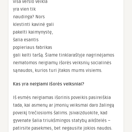
visa verslo veikla
yra vien tik
naudinga? Nors
klestinti kavinė gali
pakelti kaimynystę,
šalia esantis
popieriaus fabrikas
gali kelti taršą. Šiame tinklaraštyje nagrinėjamos
nematomos neigiamų išorės veiksnių socialinės
sąnaudos, kurios turi įtakos mums visiems.
Kas yra neigiami išorės veiksniai?
Iš esmės neigiamas išorinis poveikis pasireiškia
tada, kai asmenų ar įmonių veiksmai daro žalingą
poveikį trečiosioms šalims. Įsivaizduokite, kad
gyvenate šalia triukšmingos statybų aikštelės –
patirsite pasekmes, bet negausite jokios naudos.