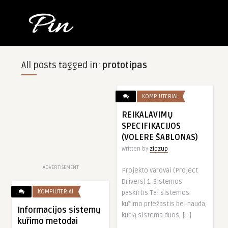
All posts tagged in:
prototipas
KOMPIUTERIAI
REIKALAVIMŲ
SPECIFIKACIJOS
(VOLERE ŠABLONAS)
Written by
zipzup
ADVERTISEMENT
Projekto varovai (Project
Drivers) 1. Sistemos
KOMPIUTERIAI
paskirtis Tai sistemos
kūrimo priežastis bei nauda,
Informacijos sistemų
kurią sistema duos, […]
kūrimo metodai