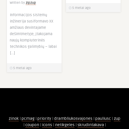
Written by
zipzup
5 metai ago
Informacijos sistemų
inžinerija susiformavo XX
amžiaus devintajame
dešimtmetyje, įtakojama
naujų kompiuterinės
technikos galimybių – labai
[…]
5 metai ago
zinok
|
pcmag
|
priority
|
drambliukosvajones
|
pauliusc
|
zup
|
coupon
|
icons
|
netikgeles
|
skrudintakava
|