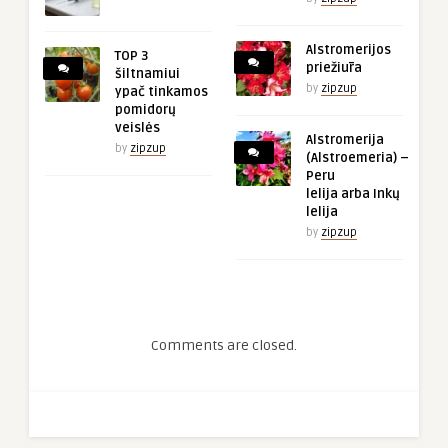
Alstromerijos
TOP 3
priežiūra
šiltnamiui
by
zipzup
ypač tinkamos
pomidorų
veislės
Alstromerija
by
zipzup
(Alstroemeria) –
Peru
lelija arba Inkų
lelija
by
zipzup
Comments are closed.