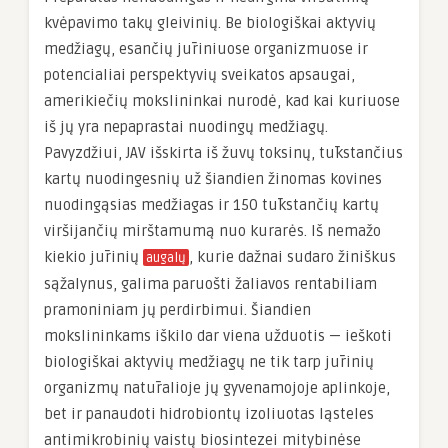
kvėpavimo takų gleivinių. Be biologiškai aktyvių
medžiagų, esančių jūriniuose organizmuose ir
potencialiai perspektyvių sveikatos apsaugai,
amerikiečių mokslininkai nurodė, kad kai kuriuose
iš jų yra nepaprastai nuodingų medžiagų.
Pavyzdžiui, JAV išskirta iš žuvų toksinų, tūkstančius
kartų nuodingesnių už šiandien žinomas kovines
nuodingąsias medžiagas ir 150 tūkstančių kartų
viršijančių mirštamumą nuo kurarės. Iš nemažo
kiekio jūrinių
, kurie dažnai sudaro žiniškus
augalų
sąžalynus, galima paruošti žaliavos rentabiliam
pramoniniam jų perdirbimui. Šiandien
mokslininkams iškilo dar viena užduotis — ieškoti
biologiškai aktyvių medžiagų ne tik tarp jūrinių
organizmų natūralioje jų gyvenamojoje aplinkoje,
bet ir panaudoti hidrobiontų izoliuotas ląsteles
antimikrobinių vaistų biosintezei mitybinėse