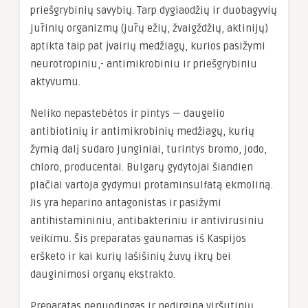
priešgrybinių savybių. Tarp dygiaodžių ir duobagyvių
jūrinių organizmų (jūrų ežių, žvaigždžių, aktinijų)
aptikta taip pat įvairių medžiagų, kurios pasižymi
neurotropiniu,- antimikrobiniu ir priešgrybiniu
aktyvumu.
Neliko nepastebėtos ir pintys — daugelio
antibiotinių ir antimikrobinių medžiagų, kurių
žymią dalį sudaro junginiai, turintys bromo, jodo,
chloro, producentai. Bulgarų gydytojai šiandien
plačiai vartoja gydymui protaminsulfatą ekmoliną.
Jis yra heparino antagonistas ir pasižymi
antihistamininiu, antibakteriniu ir antivirusiniu
veikimu. Šis preparatas gaunamas iš Kaspijos
eršketo ir kai kurių lašišinių žuvų ikrų bei
dauginimosi organų ekstrakto.
Preparatas nenuodingas ir nedirgina viršutinių