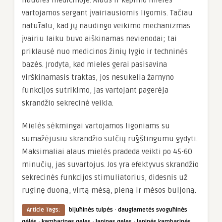
liaudies medicinoje. Alaus ir kepimo mielės
vartojamos sergant įvairiausiomis ligomis. Tačiau
natūralu, kad jų naudingo veikimo mechanizmas
įvairiu laiku buvo aiškinamas nevienodai; tai
priklausė nuo medicinos žinių lygio ir techninės
bazės. Įrodyta, kad mieles gerai pasisavina
virškinamasis traktas, jos nesukelia žarnyno
funkcijos sutrikimo, jas vartojant pagerėja
skrandžio sekrecinė veikla.
Mielės sėkmingai vartojamos ligoniams su
sumažėjusiu skrandžio sulčių rūgštingumu gydyti.
Maksimaliai alaus mielės pradeda veikti po 45-60
minučių, jas suvartojus. Jos yra efektyvus skrandžio
sekrecinės funkcijos stimuliatorius, didesnis už
ruginę duoną, virtą mėsą, pieną ir mėsos buljoną.
·
Article Tags:
bijūninės tulpės
daugiametės svogūninės
·
·
·
gėlės
kambarines geles
lapines geles
lapinės kambarinės