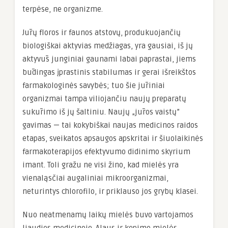
terpėse, ne organizme.
Jūrų floros ir faunos atstovų, produkuojančių
biologiškai aktyvias medžiagas, yra gausiai, iš jų
aktyvūs junginiai gaunami labai paprastai, jiems
būdingas įprastinis stabilumas ir gerai išreikštos
farmakologinės savybės; tuo šie jūriniai
organizmai tampa viliojančiu naujų preparatų
sukūrimo iš jų šaltiniu. Naujų „jūros vaistų”
gavimas — tai kokybiškai naujas medicinos raidos
etapas, sveikatos apsaugos apskritai ir šiuolaikinės
farmakoterapijos efektyvumo didinimo skyrium
imant. Toli gražu ne visi žino, kad mielės yra
vienaląsčiai augaliniai mikroorganizmai,
neturintys chlorofilo, ir priklauso jos grybų klasei.
Nuo neatmenamų laikų mielės buvo vartojamos