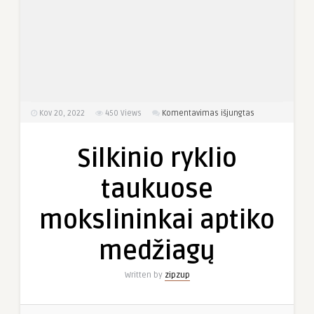
įraše
Kov 20, 2022
450
Views
Komentavimas išjungtas
Silkinio
ryklio
Silkinio ryklio
taukuose
mokslininkai
taukuose
aptiko
medžiagų
mokslininkai aptiko
medžiagų
Written by
zipzup