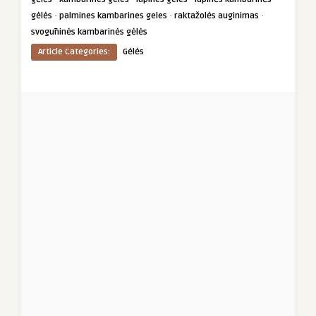
·
·
·
gėlės
palmines kambarines geles
raktažolės auginimas
svogūninės kambarinės gėlės
Article Categories:
Gėlės