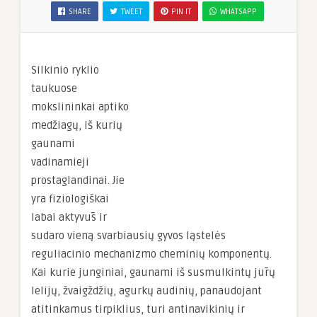
SHARE
TWEET
PIN IT
WHATSAPP
Silkinio ryklio
taukuose
mokslininkai aptiko
medžiagų, iš kurių
gaunami
vadinamieji
prostaglandinai. Jie
yra fiziologiškai
labai aktyvūs ir
sudaro vieną svarbiausių gyvos ląstelės
reguliacinio mechanizmo cheminių komponentų.
Kai kurie junginiai, gaunami iš susmulkintų jūrų
lelijų, žvaigždžių, agurkų audinių, panaudojant
atitinkamus tirpiklius, turi antinavikinių ir