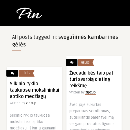
All posts tagged in:
svogūninės kambarinės
gėlės
GĖLĖS
Žiedadulkės taip pat
GĖLĖS
turi svarbią dietinę
Silkinio ryklio
reikšmę
taukuose mokslininkai
Written by
zipzup
aptiko medžiagų
Written by
ADVERTISEMENT
zipzup
Švedijoje sukurtas
preparatas serniltonas,
Silkinio ryklio taukuose
suteikiantis palengvėjimą
mokslininkai aptiko
sergant prostatos ligomis.
medžiagų, iš kurių gaunami