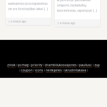
Argentinoje gaminamas
vadinamieji prostaglandinai.
vitapolis žiedadulkių
Jie yra fiziologiškai labai […]
koncentratas, Japonijoje […]
4 metai ago
4 metai ago
zinok
|
pcmag
|
priority
|
drambliukosvajones
|
pauliusc
|
zup
|
coupon
|
icons
|
netikgeles
|
skrudintakava
|