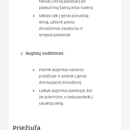
tiesiai į dirvą pavasarį po
paskutinių šalnų arba rudenį.
Sėklas sėk į gerai paruoštą
dirvą, užberk plonu
dirvožemio sluoksniu ir
lengvai palaistyk.
Auginių sodinimas
:
Paimk auginius vasaros
pradžioje ir sodink į gerai
drenuojantį dirvožemį.
Laikyk auginius pavėsyje, kol
jie įsitvirtins, o tada perkelk į
saulėtą vietą.
Priežiūra