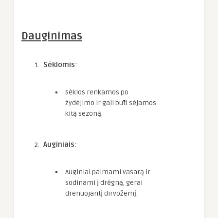
Dauginimas
Sėklomis
:
Sėklos renkamos po
žydėjimo ir gali būti sėjamos
kitą sezoną.
Auginiais
:
Auginiai paimami vasarą ir
sodinami į drėgną, gerai
drenuojantį dirvožemį.