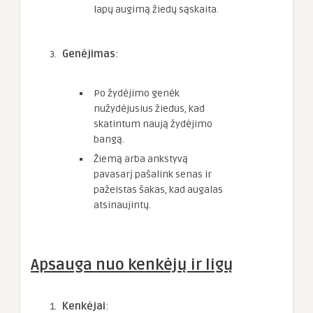
lapų augimą žiedų sąskaita.
Genėjimas
:
Po žydėjimo genėk
nužydėjusius žiedus, kad
skatintum naują žydėjimo
bangą.
Žiemą arba ankstyvą
pavasarį pašalink senas ir
pažeistas šakas, kad augalas
atsinaujintų.
Apsauga nuo kenkėjų ir ligų
Kenkėjai
: