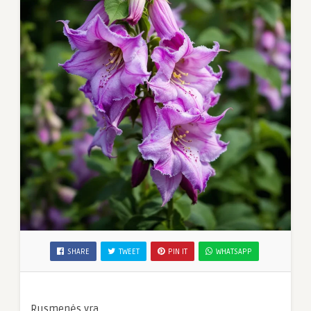
SHARE
TWEET
PIN IT
WHATSAPP
Rusmenės yra