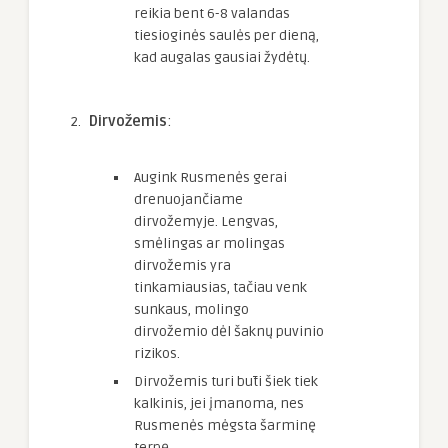
reikia bent 6-8 valandas
tiesioginės saulės per dieną,
kad augalas gausiai žydėtų.
Dirvožemis
:
Augink Rusmenės gerai
drenuojančiame
dirvožemyje. Lengvas,
smėlingas ar molingas
dirvožemis yra
tinkamiausias, tačiau venk
sunkaus, molingo
dirvožemio dėl šaknų puvinio
rizikos.
Dirvožemis turi būti šiek tiek
kalkinis, jei įmanoma, nes
Rusmenės mėgsta šarminę
terpę.