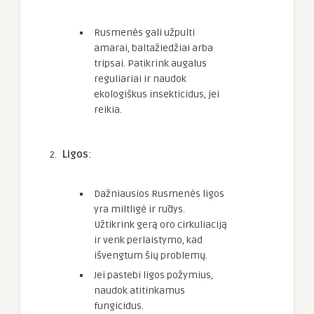
Rusmenės gali užpulti
amarai, baltažiedžiai arba
tripsai. Patikrink augalus
reguliariai ir naudok
ekologiškus insekticidus, jei
reikia.
Ligos
:
Dažniausios Rusmenės ligos
yra miltligė ir rūdys.
Užtikrink gerą oro cirkuliaciją
ir venk perlaistymo, kad
išvengtum šių problemų.
Jei pastebi ligos požymius,
naudok atitinkamus
fungicidus.