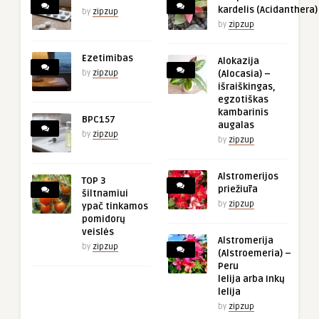
kardelis (Acidanthera)
by
zipzup
by
zipzup
Ezetimibas
Alokazija
by
zipzup
(Alocasia) –
išraiškingas,
egzotiškas
kambarinis
BPC157
augalas
by
zipzup
by
zipzup
Alstromerijos
TOP 3
priežiūra
šiltnamiui
by
zipzup
ypač tinkamos
pomidorų
veislės
Alstromerija
by
zipzup
(Alstroemeria) –
Peru
lelija arba Inkų
lelija
by
zipzup