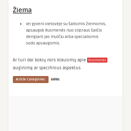
Žiema
Jei gyveni vietovėje su šaltomis žiemomis,
apsaugok Rusmenės nuo stipraus šalčio
dengiant jas mulčiu arba specialiomis
sodo apsaugomis.
Ar turi dar kokių nors klausimų apie
Rusmenės
auginimą ar specifinius aspektus
Article Categories:
Gėlės