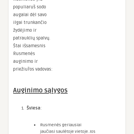
populiarūs sodo
augalai dėl savo
ilgai trunkančio
žydėjimo ir
patrauklių spalvų.
Štai išsamesnis
Rusmenės
auginimo ir
priežiūros vadovas:
Auginimo sąlygos
Šviesa
:
Rusmenės geriausiai
jaučiasi saulėtoje vietoje. Jos