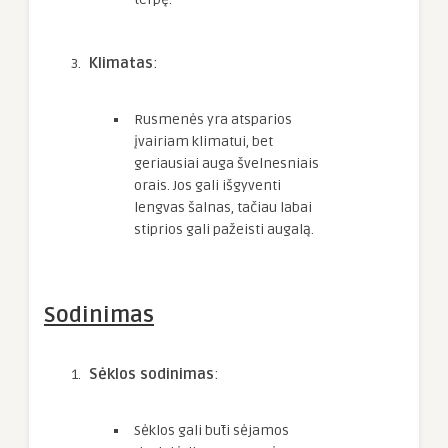
Klimatas
:
Rusmenės yra atsparios
įvairiam klimatui, bet
geriausiai auga švelnesniais
orais. Jos gali išgyventi
lengvas šalnas, tačiau labai
stiprios gali pažeisti augalą.
Sodinimas
Sėklos sodinimas
:
Sėklos gali būti sėjamos