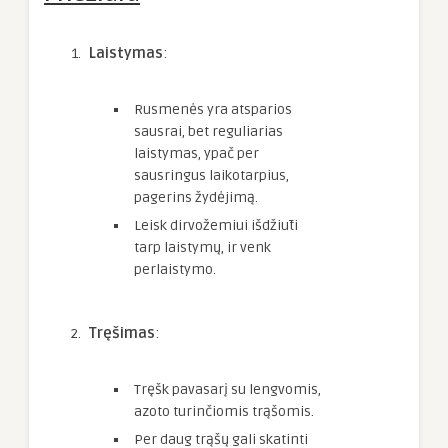
Laistymas
:
Rusmenės yra atsparios
sausrai, bet reguliarias
laistymas, ypač per
sausringus laikotarpius,
pagerins žydėjimą.
Leisk dirvožemiui išdžiūti
tarp laistymų, ir venk
perlaistymo.
Tręšimas
:
Tręšk pavasarį su lengvomis,
azoto turinčiomis trąšomis.
Per daug trąšų gali skatinti