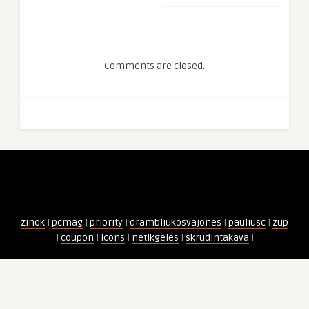
Comments are closed.
zinok
|
pcmag
|
priority
|
drambliukosvajones
|
pauliusc
|
zup
|
coupon
|
icons
|
netikgeles
|
skrudintakava
|