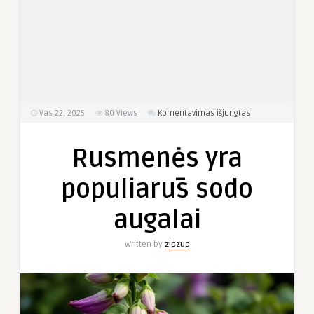
įraše
Vas 22, 2025
80
Views
Komentavimas išjungtas
Rusmenės
yra
Rusmenės yra
populiarūs
sodo
populiarūs sodo
augalai
augalai
Written by
zipzup