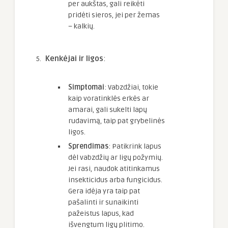
per aukštas, gali reikėti
pridėti sieros, jei per žemas
– kalkių.
Kenkėjai ir ligos
:
Simptomai
: Vabzdžiai, tokie
kaip voratinklės erkės ar
amarai, gali sukelti lapų
rudavimą, taip pat grybelinės
ligos.
Sprendimas
: Patikrink lapus
dėl vabzdžių ar ligų požymių.
Jei rasi, naudok atitinkamus
insekticidus arba fungicidus.
Gera idėja yra taip pat
pašalinti ir sunaikinti
pažeistus lapus, kad
išvengtum ligų plitimo.