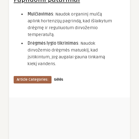
Mulčiavimas
: Naudok organinį mulčą
aplink hortenzijų pagrindą, kad išlaikytum
drėgmę ir reguliuotum dirvožemio
temperatūrą.
Drėgmės lygio tikrinimas
: Naudok
dirvožemio drėgmės matuoklį, kad
įsitikintum, jog augalai gauna tinkamą
kiekį vandens.
Article Categories:
Gėlės