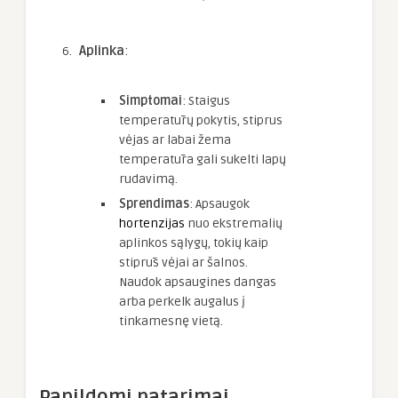
Aplinka
:
Simptomai
: Staigus
temperatūrų pokytis, stiprus
vėjas ar labai žema
temperatūra gali sukelti lapų
rudavimą.
Sprendimas
: Apsaugok
hortenzijas
nuo ekstremalių
aplinkos sąlygų, tokių kaip
stiprūs vėjai ar šalnos.
Naudok apsaugines dangas
arba perkelk augalus į
tinkamesnę vietą.
Papildomi patarimai