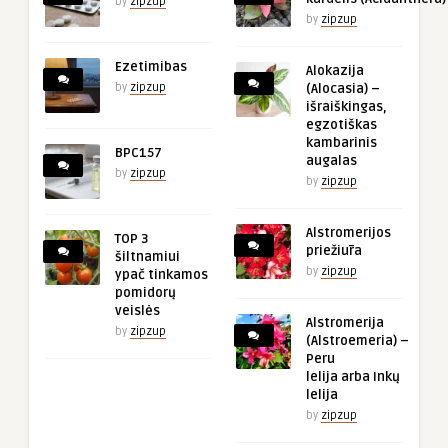
by
zipzup
by
zipzup
Ezetimibas
Alokazija
by
zipzup
(Alocasia) –
išraiškingas,
egzotiškas
kambarinis
BPC157
augalas
by
zipzup
by
zipzup
Alstromerijos
TOP 3
priežiūra
šiltnamiui
by
zipzup
ypač tinkamos
pomidorų
veislės
Alstromerija
by
zipzup
(Alstroemeria) –
Peru
lelija arba Inkų
lelija
by
zipzup