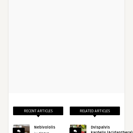
RECENT ARTICLES
RELATED ARTICLES
Nebivololis
Dvispalvis
kardelis (Acidanthera)