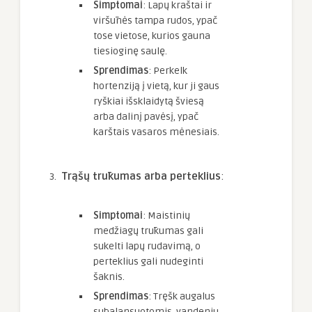
Simptomai
: Lapų kraštai ir
viršūnės tampa rudos, ypač
tose vietose, kurios gauna
tiesioginę saulę.
Sprendimas
: Perkelk
hortenziją į vietą, kur ji gaus
ryškiai išsklaidytą šviesą
arba dalinį pavėsį, ypač
karštais vasaros mėnesiais.
Trąšų trūkumas arba perteklius
:
Simptomai
: Maistinių
medžiagų trūkumas gali
sukelti lapų rudavimą, o
perteklius gali nudeginti
šaknis.
Sprendimas
: Tręšk augalus
subalansuotomis, vandeniu