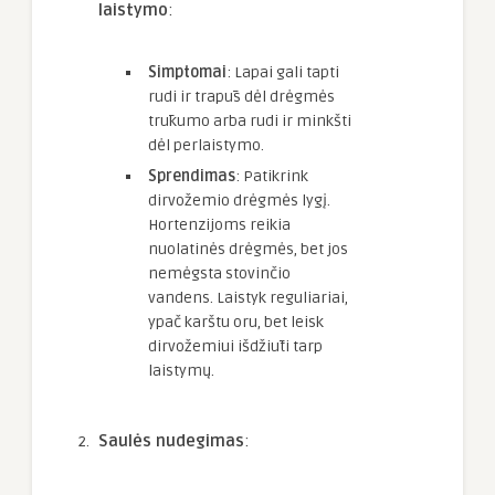
laistymo
:
Simptomai
: Lapai gali tapti
rudi ir trapūs dėl drėgmės
trūkumo arba rudi ir minkšti
dėl perlaistymo.
Sprendimas
: Patikrink
dirvožemio drėgmės lygį.
Hortenzijoms reikia
nuolatinės drėgmės, bet jos
nemėgsta stovinčio
vandens. Laistyk reguliariai,
ypač karštu oru, bet leisk
dirvožemiui išdžiūti tarp
laistymų.
Saulės nudegimas
: