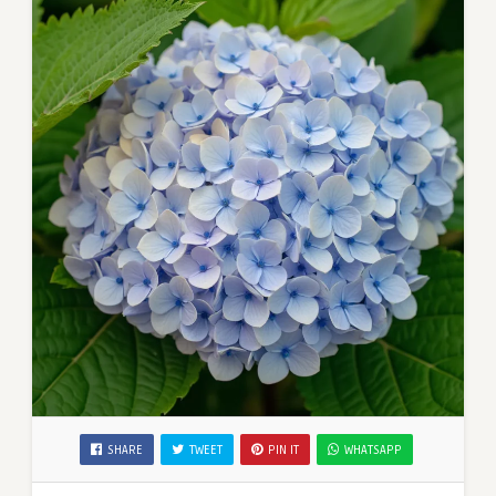
SHARE
TWEET
PIN IT
WHATSAPP