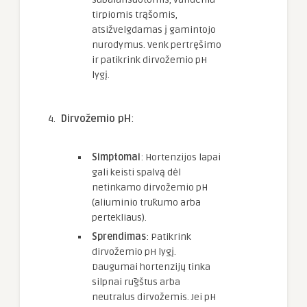
tirpiomis trąšomis,
atsižvelgdamas į gamintojo
nurodymus. Venk pertręšimo
ir patikrink dirvožemio pH
lygį.
Dirvožemio pH
:
Simptomai
: Hortenzijos lapai
gali keisti spalvą dėl
netinkamo dirvožemio pH
(aliuminio trūkumo arba
pertekliaus).
Sprendimas
: Patikrink
dirvožemio pH lygį.
Daugumai hortenzijų tinka
silpnai rūgštus arba
neutralus dirvožemis. Jei pH