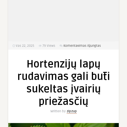
įraše
Vas 22, 2025
79
Views
Komentavimas išjungtas
Hortenzijų
lapų
Hortenzijų lapų
rudavimas
gali
rudavimas gali būti
būti
sukeltas
sukeltas įvairių
įvairių
priežasčių
priežasčių
Written by
zipzup