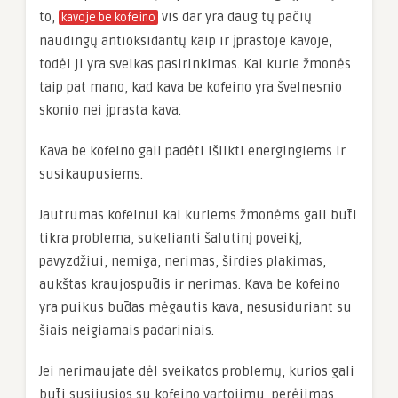
to,
vis dar yra daug tų pačių
kavoje be kofeino
naudingų antioksidantų kaip ir įprastoje kavoje,
todėl ji yra sveikas pasirinkimas. Kai kurie žmonės
taip pat mano, kad kava be kofeino yra švelnesnio
skonio nei įprasta kava.
Kava be kofeino gali padėti išlikti energingiems ir
susikaupusiems.
Jautrumas kofeinui kai kuriems žmonėms gali būti
tikra problema, sukelianti šalutinį poveikį,
pavyzdžiui, nemiga, nerimas, širdies plakimas,
aukštas kraujospūdis ir nerimas. Kava be kofeino
yra puikus būdas mėgautis kava, nesusiduriant su
šiais neigiamais padariniais.
Jei nerimaujate dėl sveikatos problemų, kurios gali
būti susijusios su kofeino vartojimu, perėjimas