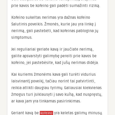
prie kavos be kofeino gali padėti sumažinti riziką.
Kofeino sukeltas nerimas yra dažnas kofeino
šalutinis poveikis. Žmonės, kurie jau yra linkę į
nerimą, gali pastebėti, kad kofeinas pablogina jų
simptomus.
Jei reguliariai geriate kavą ir jaučiate nerimą,
galite apsvarstyti galimybę pereiti prie kavos be
kofeino, jei pastebėsite, kad jūsų nerimas didėja.
Kai kuriems žmonėms kava gali turėti vidurius
laisvinantį poveikį, tačiau norint tai patvirtinti,
reikia atlikti daugiau tyrimų. Galiausiai kiekvienas
žmogus turi įsiklausyti į savo kūną, kad nuspręstų,
ar kava jam yra tinkamas pasirinkimas.
Geriant kavą be
yra keletas galimų minusų.
kofeino