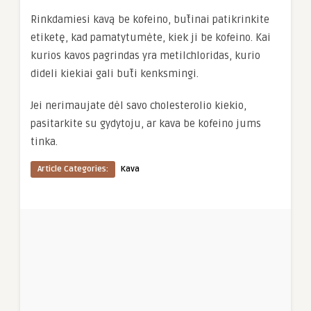
Rinkdamiesi kavą be kofeino, būtinai patikrinkite
etiketę, kad pamatytumėte, kiek ji be kofeino. Kai
kurios kavos pagrindas yra metilchloridas, kurio
dideli kiekiai gali būti kenksmingi.
Jei nerimaujate dėl savo cholesterolio kiekio,
pasitarkite su gydytoju, ar kava be kofeino jums
tinka.
Article Categories:
Kava