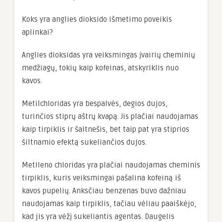
Koks yra anglies dioksido išmetimo poveikis
aplinkai?
Anglies dioksidas yra veiksmingas įvairių cheminių
medžiagų, tokių kaip kofeinas, atskyriklis nuo
kavos.
Metilchloridas yra bespalvės, degios dujos,
turinčios stiprų aštrų kvapą. Jis plačiai naudojamas
kaip tirpiklis ir šaltnešis, bet taip pat yra stiprios
šiltnamio efektą sukeliančios dujos.
Metileno chloridas yra plačiai naudojamas cheminis
tirpiklis, kuris veiksmingai pašalina kofeiną iš
kavos pupelių. Anksčiau benzenas buvo dažniau
naudojamas kaip tirpiklis, tačiau vėliau paaiškėjo,
kad jis yra vėžį sukeliantis agentas. Daugelis