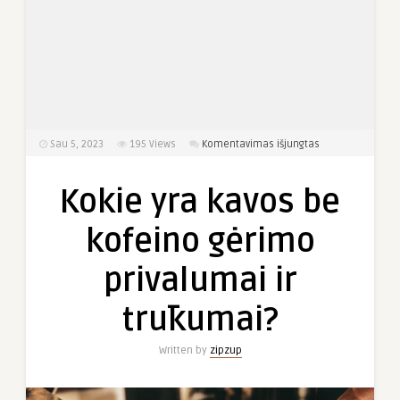
įraše
Sau 5, 2023
195
Views
Komentavimas išjungtas
Kokie
yra
Kokie yra kavos be
kavos
be
kofeino gėrimo
kofeino
gėrimo
privalumai ir
privalumai
ir
trūkumai?
trūkumai?
Written by
zipzup