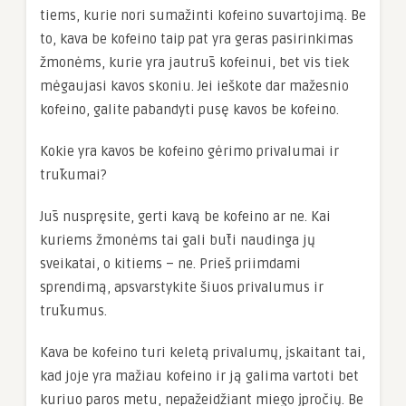
tiems, kurie nori sumažinti kofeino suvartojimą. Be
to, kava be kofeino taip pat yra geras pasirinkimas
žmonėms, kurie yra jautrūs kofeinui, bet vis tiek
mėgaujasi kavos skoniu. Jei ieškote dar mažesnio
kofeino, galite pabandyti pusę kavos be kofeino.
Kokie yra kavos be kofeino gėrimo privalumai ir
trūkumai?
Jūs nuspręsite, gerti kavą be kofeino ar ne. Kai
kuriems žmonėms tai gali būti naudinga jų
sveikatai, o kitiems – ne. Prieš priimdami
sprendimą, apsvarstykite šiuos privalumus ir
trūkumus.
Kava be kofeino turi keletą privalumų, įskaitant tai,
kad joje yra mažiau kofeino ir ją galima vartoti bet
kuriuo paros metu, nepažeidžiant miego įpročių. Be