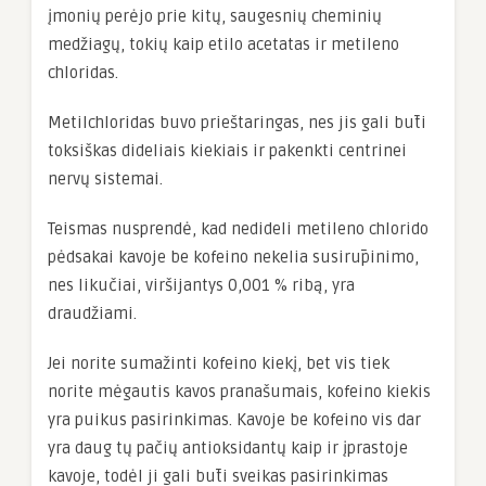
įmonių perėjo prie kitų, saugesnių cheminių
medžiagų, tokių kaip etilo acetatas ir metileno
chloridas.
Metilchloridas buvo prieštaringas, nes jis gali būti
toksiškas dideliais kiekiais ir pakenkti centrinei
nervų sistemai.
Teismas nusprendė, kad nedideli metileno chlorido
pėdsakai kavoje be kofeino nekelia susirūpinimo,
nes likučiai, viršijantys 0,001 % ribą, yra
draudžiami.
Jei norite sumažinti kofeino kiekį, bet vis tiek
norite mėgautis kavos pranašumais, kofeino kiekis
yra puikus pasirinkimas. Kavoje be kofeino vis dar
yra daug tų pačių antioksidantų kaip ir įprastoje
kavoje, todėl ji gali būti sveikas pasirinkimas