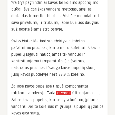
Yra trys pagrindiniai kavos be kofeino apdorojimo
būdai: šveicariškas vandens metodas, anglies
dioksidas ir metilo chloridas. Visi šie metodai turi
savo privalumų ir trūkumų, apie kuriuos daugiau
sužinosite šiame straipsnyje.
Swiss Water Method yra efektyvus kofeino
pašalinimo procesas, kurio metu kofeinui iš kavos
pupelių išgauti naudojamas tik vanduo ir
kontroliuojama temperatūra. Šis švelnus,
natūralus procesas išsaugo kavos pupelių skonį, o
jūsų kavos puodelyje nėra 99,9 % kofeino.
Žaliose kavos pupelėse tirpūs komponentai
mirkomi vandenyje. Tada
filtruojamas, o į
kofeinas
žalias kavos pupeles, kuriose yra kofeino, įpilama
vandens. Dėl to kofeinas migruoja iš pupelių į žalios
kavos ekstraktą.