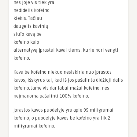
nes joje vis tiek yra
nedidelis kofeino
kiekis. Tačiau
daugelis kavinių
siūlo kavą be
kofeino kaip
alternatyvą įprastai kavai tiems, kurie nori vengti
kofeino.
Kava be kofeino niekuo nesiskiria nuo įprastos
kavos, išskyrus tai, kad iš jos pašalinta didžioji dalis
kofeino. Jame vis dar labai mažai kofeino, nes
neįmanoma pašalinti 100% kofeino.
Įprastos kavos puodelyje yra apie 95 miligramai
kofeino, o puodelyje kavos be kofeino yra tik 2
miligramai kofeino.