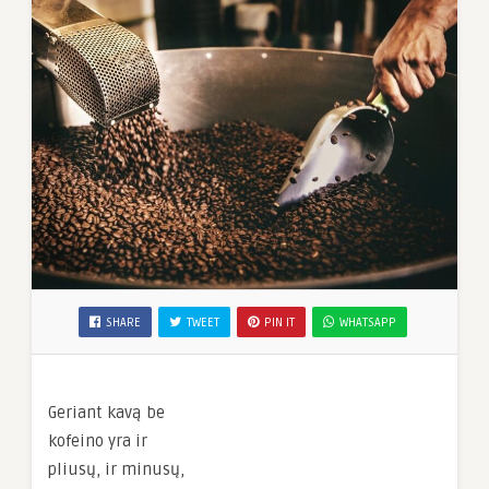
SHARE
TWEET
PIN IT
WHATSAPP
Geriant kavą be
kofeino yra ir
pliusų, ir minusų,