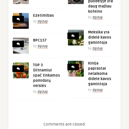
puodelyje yra
daug mažiau
kofeino
Ezetimibas
by
zipzup
by
zipzup
Meksika yra
didelė kavos
BPC157
gamintoja
by
zipzup
by
zipzup
Kinija
TOP 3
paprastai
šiltnamiui
nelaikoma
ypač tinkamos
didele kavos
pomidorų
gamintoja
veislės
by
zipzup
by
zipzup
Comments are closed.