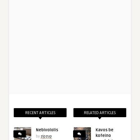
RECENT ARTICLES
RELATED ARTICLES
Nebivololis
Kavos be
kofeino
by
zipzup