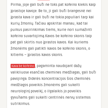
Pirma, joje gali būti ne toks pat kofeino kiekis kaip
įprastoje kavoje. Be to, ji gali būti brangesnė nei
įprasta kava ir gali būti ne tokia populiari tarp kai
kurių žmonių. Tačiau apskritai manau, kad tai
puikus pasirinkimas tiems, kurie nori sumažinti
kofeino suvartojimą.Kavos be kofeino skonis taip
pat gali skirtis nuo įprastos kavos. Kai kuriems
žmonėms gali patikti kavos be kofeino skonis, o
kitiems – įprastos kavos skonis.
, pagaminta naudojant dažų
Kava be kofeino
valikliuose esančias chemines medžiagas, gali būti
pavojinga. Didelės koncentracijos šios cheminės
medžiagos poveikis žmonėms gali sukelti
neurologinį poveikį, o ilgalaikis jo poveikis
gyvūnams gali sukelti centrinės nervų sistemos
sutrikimus.