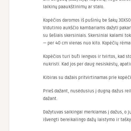
laikinų paaukštinimų ar stalo.
Kopėčios daromos iš pušinių be šakų 30X50
Vidutinio aukščio kambariams dažyti paka
su šešiais skersiniais. Skersiniai kalami t
— per 40 cm vienas nuo kito. Kopėčių rėmai
Kopėčios turi būti lengvos ir tvirtos, kad s
nukristi. Kad jos per daug nesiskėstų, apati
Kibiras su dažais pritvirtinamas prie kopėči
Prieš dažant, nusėdusius į dugną dažus reiki
dažant.
Dažytuvas saikingai merkiamas į dažus, o j
išvengti bereikalingo dažų laistymo ir tašk