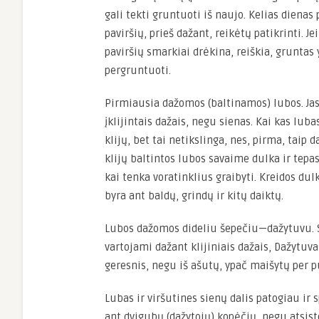
gali tekti gruntuoti iš naujo. Kelias diena
paviršių, prieš dažant, reikėtų patikrinti. J
paviršių smarkiai drėkina, reiškia, gruntas 
pergruntuoti.
Pirmiausia dažomos (baltinamos) lubos. Jas 
įklijintais dažais, negu sienas. Kai kas luba
klijų, bet tai netikslinga, nes, pirma, taip d
klijų baltintos lubos savaime dulka ir tepa
kai tenka voratinklius graibyti. Kreidos dul
byra ant baldų, grindų ir kitų daiktų.
Lubos dažomos dideliu šepečiu—dažytuvu. Sv
vartojami dažant klijiniais dažais, Dažytuva
geresnis, negu iš ašutų, ypač maišytų per p
Lubas ir viršutines sienų dalis patogiau ir 
ant dvigubų (dažytojų) kopėčių, negu atsist