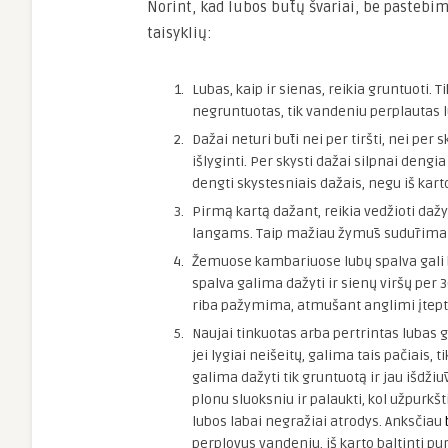
Norint, kad lubos būtų švariai, be pastebim
taisyklių:
Lubas, kaip ir sienas, reikia gruntuoti.
negruntuotas, tik vandeniu perplautas 
Dažai neturi būti nei per tiršti, nei per 
išlyginti. Per skysti dažai silpnai dengi
dengti skystesniais dažais, negu iš karto
Pirmą kartą dažant, reikia vedžioti daž
langams. Taip mažiau žymūs sudūrimai 
Žemuose kambariuose lubų spalva gali 
spalva galima dažyti ir sienų viršų per 
riba pažymima, atmušant anglimi įtepta
Naujai tinkuotas arba pertrintas lubas g
jei lygiai neišeitų, galima tais pačiais, 
galima dažyti tik gruntuotą ir jau išdžiūv
plonu sluoksniu ir palaukti, kol užpurkšti
lubos labai negražiai atrodys. Anksčiau
perplovus vandeniu, iš karto baltinti pu