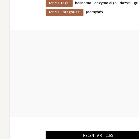
·
·
·
Article Tags:
balinama
dazymo eiga
dazyti
gr
Article Categories:
Įdomybės
RECENT ARTICLES