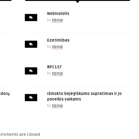
Nebivololis
by
zipzup
Ezetimibas
by
zipzup
BPC157
by
zipzup
idorų
Išmokto bejėgiškumo supratimas ir jo
poveikis vaikams
by
zipzup
omments are closed.