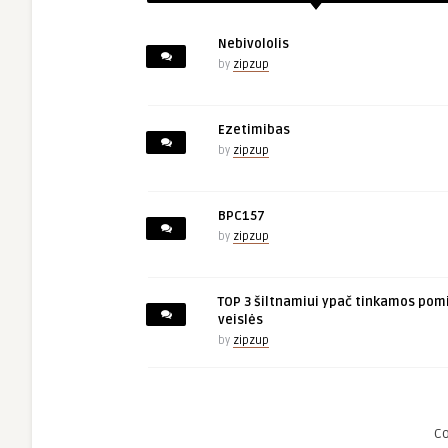
Nebivololis
by
zipzup
Ezetimibas
by
zipzup
BPC157
by
zipzup
TOP 3 šiltnamiui ypač tinkamos pom
veislės
by
zipzup
C