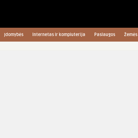
Įdomybės
Internetas ir kompiuterija
Paslaugos
Žemės 