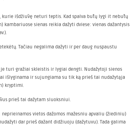
 kurie išdžiūvę neturi teptis. Kad spalva būtų lygi it nebūtų
) kambariuose sienas reikia dažyti dviese: vienas dažantysis
v.).
 netekėtų. Tačiau negalima dažyti ir per daug nuspaustu
 turi gražiai skleistis ir lygiai dengti. Nudažytoji sienos
nai išlyginama ir sujungiama su tik ką prieš tai nudažytąja
) kryptimi.
ūvus prieš tai dažytam sluoksniui.
vu neprieinamos vietos dažomos mažesniu apvaliu (žiediniu)
 nudažyti dar prieš dažant didžiuoju (dažytuvu). Tada galima