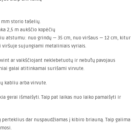
 mm storio tašelių.
nka 2,5 m aukščio kopėčių
okiu atstumu: nuo grindų — 35 cm, nuo viršaus — 12 cm, kitur
 viršuje sujungiami metaliniais vyriais.
tovint ar vaikščiojant neklebetuotų ir nebūtų pavojaus
niai galai atitinkamai surišami virvute.
ų kabliu arba virvute.
a gerai išmaišyti. Taip pat laikas nuo laiko pamaišyti ir
ų perteklius dar nuspaudžiamas į kibiro briauną. Taip galima
ymosi.