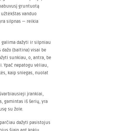
s pabuvusį gruntuotą
ei užtėkštas vanduo
yra silpnas — reikia
galima dažyti ir silpniau
s dažo (baltina) visai be
ažyti sunkiau, o, antra, be
si. Ypač nepatogu vėliau,
kės, kaip sniegas, nuolat
arbiausieji įrankiai,
s, gamintas iš šerių, yra
usę su žole.
sparčiau dažyti pasistojus
ojus šiaip ant kokių