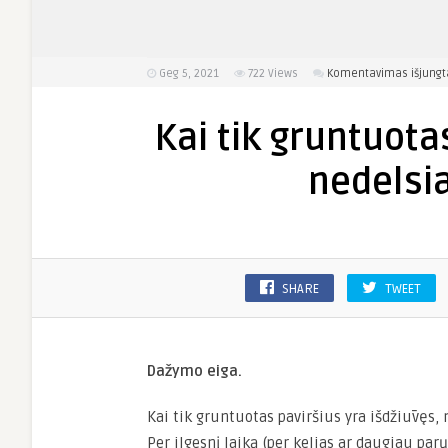
Geg 5, 2021
722
Views
Komentavimas išjungt
Kai tik gruntuota
nedelsia
SHARE
TWEET
Dažymo eiga.
Kai tik gruntuotas paviršius yra išdžiūvęs, n
Per ilgesnį laiką (per kelias ar daugiau parų