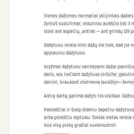
Sienos dažomos normaliai įklijintais dažais,
žymūs sudūrimai, vidutinio aukščio (iki 3 m
stovi ant kopėčių, antras — ant grindų (39 pa
Dažytuvu reikia imti dažų tik tiek, kad jie
apysausiu dažytuvu.
Kryžmai dažytuvu varinėjami dažai paviršiuje
dalis, vos liečiant dažytuvo viršūne, galuti
dalimi, braukant statmena (aukštyn—žemyn
Antrą kartą galima dažyti tik visiškai išdži
Pakraščiai ir šiaip dideliu šepečiu-dažytu
arba plokščiu teptuku. Tokias vietas reikia
bus visą plotą gražiai suvienodinti.