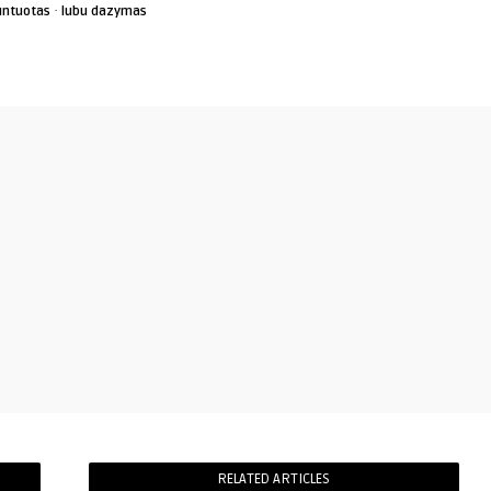
·
untuotas
lubu dazymas
RELATED ARTICLES