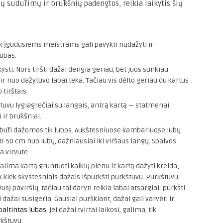
ų sudūrimų ir brūkšnių padengtos, reikia laikytis šių
 Tik įgudusiems meistrams gali pavykti nudažyti ir
lubas.
skysti. Nors tiršti dažai dengia geriau, bet juos sunkiau
a ir nuo dažytuvo labai teka. Tačiau vis dėlto geriau du kartus
 tirštais.
ytuvu lygiagrečiai su langais, antrą kartą — statmenai
ir brūkšniai.
būti dažomos tik lubos. Aukštesniuose kambariuose lubų
30-50 cm nuo lubų, dažniausiai iki viršaus langų. Spalvos
 virvute.
alima kartą gruntuoti kalkių pienu ir kartą dažyti kreida;
tik kiek skystesniais dažais išpurkšti purkštuvu. Purkštuvu
usį paviršių, tačiau tai daryti reikia labai atsargiai: purkšti
 dažai susigeria. Gausiai purškiant, dažai gali varvėti ir
baltintas lubas
, jei dažai tvirtai laikosi, galima, tik
rkštuvu.