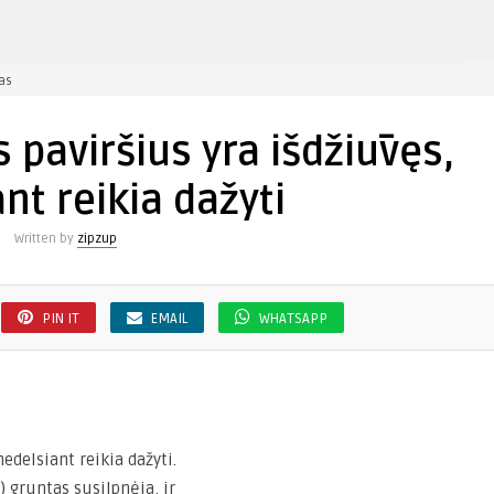
įraše
as
Kai
tik
s paviršius yra išdžiūvęs,
gruntuotas
paviršius
nt reikia dažyti
yra
išdžiūvęs,
Written by
zipzup
nedelsiant
reikia
dažyti
PIN IT
EMAIL
WHATSAPP
edelsiant reikia dažyti.
) gruntas susilpnėja, ir