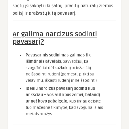
spėtų įsišaknyti iki šalnų, praeitų natūralų žiemos
poilsį ir
pražystų kitą pavasarį
.
Ar galima narcizus sodinti
pavasarį?
Pavasarinis sodinimas galimas tik
išimtinais atvejais
, pavyzdžiui, kai
svogūnėliai dėl kažkokių priežasčių
neišsodinti rudenį (pamesti, pirkti su
vėlavimu, iškasti rudenį ir neišsodinti).
Idealu narcizus pavasarį sodinti kuo
anksčiau – vos atitirpus žemei, balandį
ar net kovo pabaigoje.
Kuo ilgiau delsite,
tuo mažesnė tikimybė, kad svogūnai šiais
metais pražys.