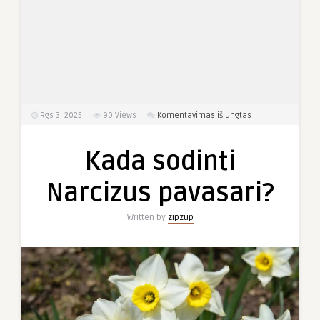
įraše
Rgs 3, 2025
90
Views
Komentavimas išjungtas
Kada
sodinti
Kada sodinti
Narcizus
pavasari?
Narcizus pavasari?
Written by
zipzup