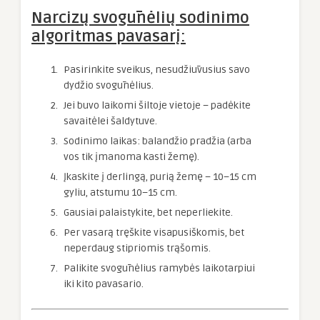
Narcizų svogūnėlių sodinimo
algoritmas pavasarį:
Pasirinkite sveikus, nesudžiūvusius savo
dydžio svogūnėlius.
Jei buvo laikomi šiltoje vietoje – padėkite
savaitėlei šaldytuve.
Sodinimo laikas: balandžio pradžia (arba
vos tik įmanoma kasti žemę).
Įkaskite į derlingą, purią žemę – 10–15 cm
gyliu, atstumu 10–15 cm.
Gausiai palaistykite, bet neperliekite.
Per vasarą tręškite visapusiškomis, bet
neperdaug stipriomis trąšomis.
Palikite svogūnėlius ramybės laikotarpiui
iki kito pavasario.