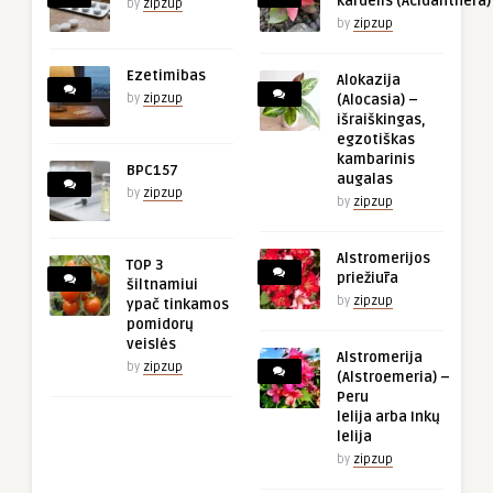
kardelis (Acidanthera)
by
zipzup
by
zipzup
Ezetimibas
Alokazija
by
zipzup
(Alocasia) –
išraiškingas,
egzotiškas
kambarinis
BPC157
augalas
by
zipzup
by
zipzup
Alstromerijos
TOP 3
priežiūra
šiltnamiui
by
zipzup
ypač tinkamos
pomidorų
veislės
Alstromerija
by
zipzup
(Alstroemeria) –
Peru
lelija arba Inkų
lelija
by
zipzup