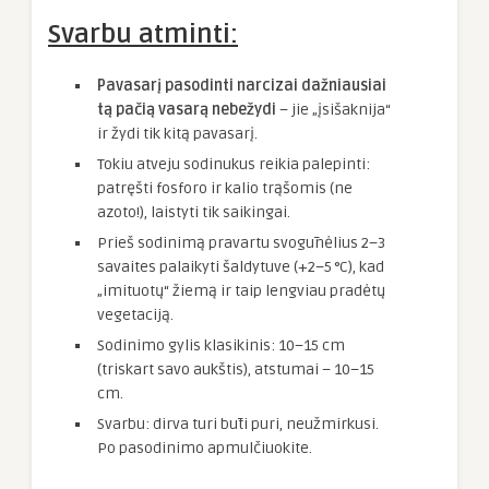
Svarbu atminti:
Pavasarį pasodinti narcizai dažniausiai
tą pačią vasarą nebežydi
– jie „įsišaknija“
ir žydi tik kitą pavasarį.
Tokiu atveju sodinukus reikia palepinti:
patręšti fosforo ir kalio trąšomis (ne
azoto!), laistyti tik saikingai.
Prieš sodinimą pravartu svogūnėlius 2–3
savaites palaikyti šaldytuve (+2–5 °C), kad
„imituotų“ žiemą ir taip lengviau pradėtų
vegetaciją.
Sodinimo gylis klasikinis: 10–15 cm
(triskart savo aukštis), atstumai – 10–15
cm.
Svarbu: dirva turi būti puri, neužmirkusi.
Po pasodinimo apmulčiuokite.