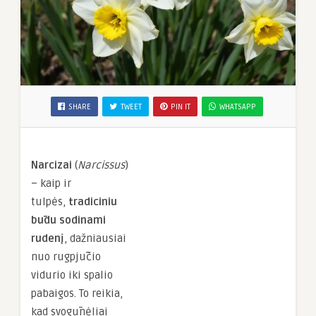
SHARE
TWEET
PIN IT
WHATSAPP
Narcizai
(
Narcissus
)
– kaip ir
tulpės,
tradiciniu
būdu sodinami
rudenį
, dažniausiai
nuo rugpjūčio
vidurio iki spalio
pabaigos. To reikia,
kad svogūnėliai