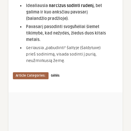
Idealiausia
narcizus sodinti rudenį
, bet
galima ir kuo anksčiau pavasarį
(balandžio pradžioje).
Pavasarį pasodinti svogūnėliai šiemet
tikimybė, kad nežydės, žiedus duos kitais
metais.
Geriausia „pabudinti“ šaltyje (šaldytuve)
prieš sodinimą, visada sodinti į purią,
neužmirkusią žemę.
Article Categories:
Gėlės