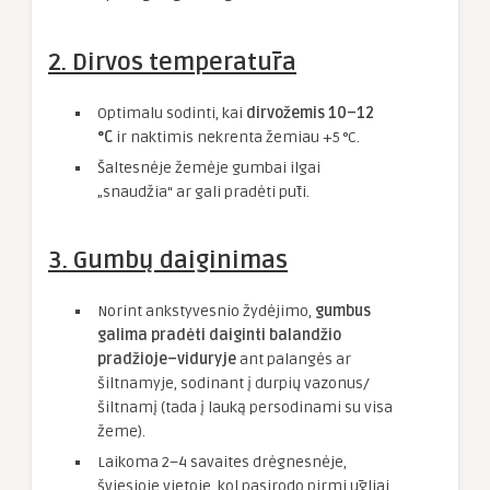
2.
Dirvos temperatūra
Optimalu sodinti, kai
dirvožemis 10–12
°C
ir naktimis nekrenta žemiau +5 °C.
Šaltesnėje žemėje gumbai ilgai
„snaudžia“ ar gali pradėti pūti.
3.
Gumbų daiginimas
Norint ankstyvesnio žydėjimo,
gumbus
galima pradėti daiginti balandžio
pradžioje–viduryje
ant palangės ar
šiltnamyje, sodinant į durpių vazonus/
šiltnamį (tada į lauką persodinami su visa
žeme).
Laikoma 2–4 savaites drėgnesnėje,
šviesioje vietoje, kol pasirodo pirmi ūgliai