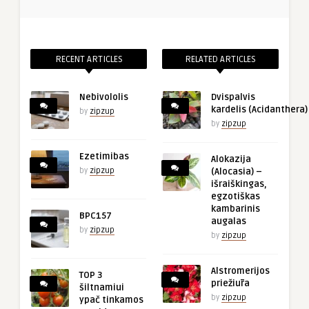
RECENT ARTICLES
RELATED ARTICLES
Nebivololis
Dvispalvis
kardelis (Acidanthera)
by
zipzup
by
zipzup
Ezetimibas
Alokazija
by
zipzup
(Alocasia) –
išraiškingas,
egzotiškas
kambarinis
BPC157
augalas
by
zipzup
by
zipzup
Alstromerijos
TOP 3
priežiūra
šiltnamiui
by
zipzup
ypač tinkamos