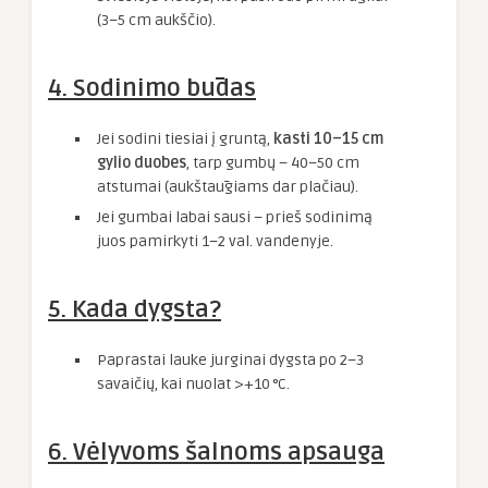
(3–5 cm aukščio).
4.
Sodinimo būdas
Jei sodini tiesiai į gruntą,
kasti 10–15 cm
gylio duobes
, tarp gumbų – 40–50 cm
atstumai (aukštaūgiams dar plačiau).
Jei gumbai labai sausi – prieš sodinimą
juos pamirkyti 1–2 val. vandenyje.
5.
Kada dygsta?
Paprastai lauke jurginai dygsta po 2–3
savaičių, kai nuolat >+10 °C.
6.
Vėlyvoms šalnoms apsauga