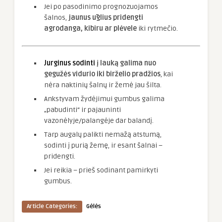
Jei po pasodinimo prognozuojamos
šalnos,
jaunus ūglius pridengti
agrodanga, kibiru ar plėvele
iki rytmečio.
Jurginus sodinti
į lauką galima nuo
gegužės vidurio iki birželio pradžios
, kai
nėra naktinių šalnų ir žemė jau šilta.
Ankstyvam žydėjimui gumbus galima
„pabudinti“ ir pajauninti
vazonėlyje/palangėje dar balandį.
Tarp augalų palikti nemažą atstumą,
sodinti į purią žemę, ir esant šalnai –
pridengti.
Jei reikia – prieš sodinant pamirkyti
gumbus.
Article Categories:
Gėlės