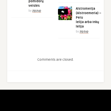
pomidorų
veislės
Alstromerija
by
zipzup
(Alstroemeria) –
Peru
lelija arba Inkų
lelija
by
zipzup
Comments are closed.