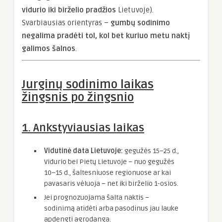
vidurio iki birželio pradžios
Lietuvoje).
Svarbiausias orientyras –
gumbų sodinimo
negalima pradėti tol, kol bet kuriuo metu naktį
galimos šalnos
.
Jurginų sodinimo laikas
žingsnis po žingsnio
1.
Ankstyviausias laikas
Vidutinė data Lietuvoje:
gegužės 15–25 d.,
Vidurio bei Pietų Lietuvoje – nuo gegužės
10–15 d., šaltesniuose regionuose ar kai
pavasaris vėluoja – net iki birželio 1-osios.
Jei prognozuojama šalta naktis –
sodinimą atidėti arba pasodinus jau lauke
apdengti agrodanga.