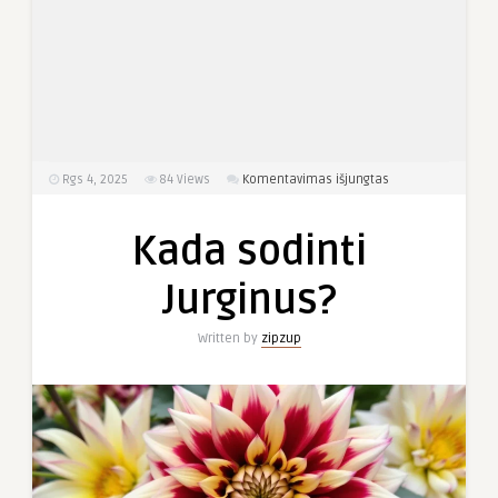
įraše
Rgs 4, 2025
84
Views
Komentavimas išjungtas
Kada
sodinti
Kada sodinti
Jurginus?
Jurginus?
Written by
zipzup