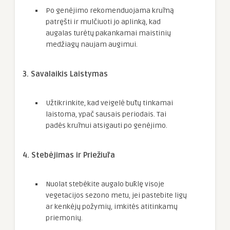
Po genėjimo rekomenduojama krūmą
patręšti ir mulčiuoti jo aplinką, kad
augalas turėtų pakankamai maistinių
medžiagų naujam augimui.
3. Savalaikis Laistymas
Užtikrinkite, kad veigelė būtų tinkamai
laistoma, ypač sausais periodais. Tai
padės krūmui atsigauti po genėjimo.
4. Stebėjimas ir Priežiūra
Nuolat stebėkite augalo būklę visoje
vegetacijos sezono metu, jei pastebite ligų
ar kenkėjų požymių, imkitės atitinkamų
priemonių.