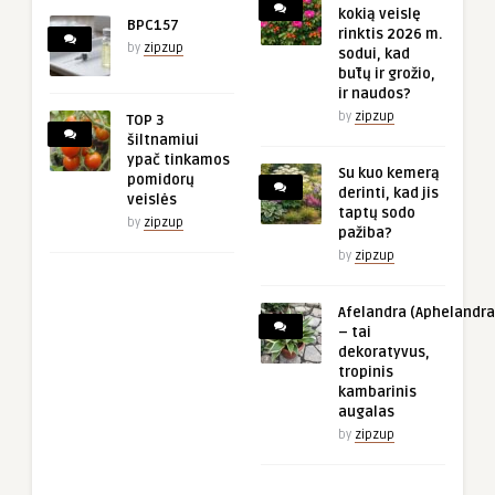
kokią veislę
BPC157
rinktis 2026 m.
by
zipzup
sodui, kad
būtų ir grožio,
ir naudos?
by
zipzup
TOP 3
šiltnamiui
ypač tinkamos
Su kuo kemerą
pomidorų
derinti, kad jis
veislės
taptų sodo
by
zipzup
pažiba?
by
zipzup
Afelandra (Aphelandra
– tai
dekoratyvus,
tropinis
kambarinis
augalas
by
zipzup