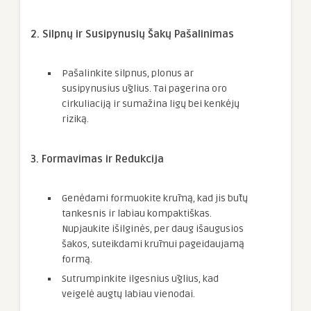
2. Silpnų ir Susipynusių Šakų Pašalinimas
Pašalinkite silpnus, plonus ar
susipynusius ūglius. Tai pagerina oro
cirkuliaciją ir sumažina ligų bei kenkėjų
riziką.
3. Formavimas ir Redukcija
Genėdami formuokite krūmą, kad jis būtų
tankesnis ir labiau kompaktiškas.
Nupjaukite išilginės, per daug išaugusios
šakos, suteikdami krūmui pageidaujamą
formą.
Sutrumpinkite ilgesnius ūglius, kad
veigelė augtų labiau vienodai.