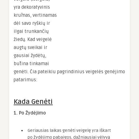
yra dekoratyvinis
krūmas, vertinamas
dėl savo ryškių ir
ilgai trunkančių
žiedų. Kad veigelė
augtų sveikai ir
gausiai žydėtų,
būtina tinkamai
genėti. Čia pateikiu pagrindinius veigelės genėjimo
patarimus:
Kada Genėti
1. Po Žydėjimo
Geriausias laikas genėti veigelę yra iškart
po žydėjimo pabaigos, dažniausiai vėlyvą