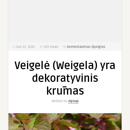
įraše
Vas 15, 2025
105
Views
Komentavimas išjungtas
Veigelė
(Weigela)
Veigelė (Weigela) yra
yra
dekoratyvinis
dekoratyvinis
krūmas
krūmas
Written by
zipzup