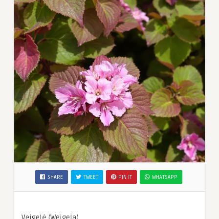
SHARE
TWEET
PIN IT
WHATSAPP
Veigelė (Weigela)