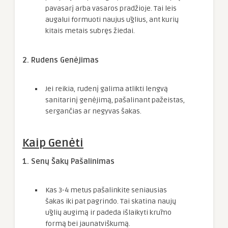
pavasarį arba vasaros pradžioje. Tai leis
augalui formuoti naujus ūglius, ant kurių
kitais metais subręs žiedai.
2. Rudens Genėjimas
Jei reikia, rudenį galima atlikti lengvą
sanitarinį genėjimą, pašalinant pažeistas,
sergančias ar negyvas šakas.
Kaip Genėti
1. Senų Šakų Pašalinimas
Kas 3-4 metus pašalinkite seniausias
šakas iki pat pagrindo. Tai skatina naujų
ūglių augimą ir padeda išlaikyti krūmo
formą bei jaunatviškumą.