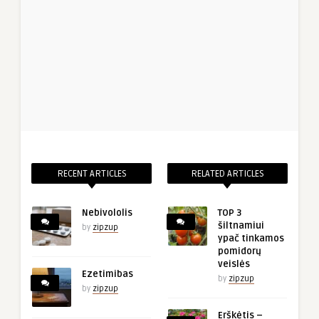
RECENT ARTICLES
RELATED ARTICLES
Nebivololis
TOP 3
šiltnamiui
by
zipzup
ypač tinkamos
pomidorų
veislės
Ezetimibas
by
zipzup
by
zipzup
Erškėtis –