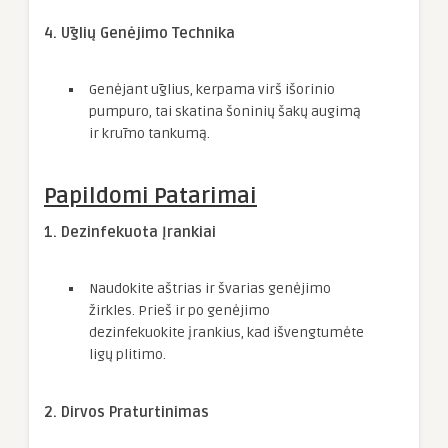
4. Ūglių Genėjimo Technika
Genėjant ūglius, kerpama virš išorinio
pumpuro, tai skatina šoninių šakų augimą
ir krūmo tankumą.
Papildomi Patarimai
1. Dezinfekuota Įrankiai
Naudokite aštrias ir švarias genėjimo
žirkles. Prieš ir po genėjimo
dezinfekuokite įrankius, kad išvengtumėte
ligų plitimo.
2. Dirvos Praturtinimas