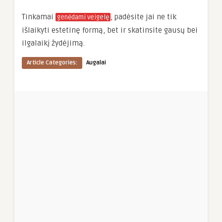
Tinkamai
, padėsite jai ne tik
genėdami veigelę
išlaikyti estetinę formą, bet ir skatinsite gausų bei
ilgalaikį žydėjimą.
Article Categories:
Augalai