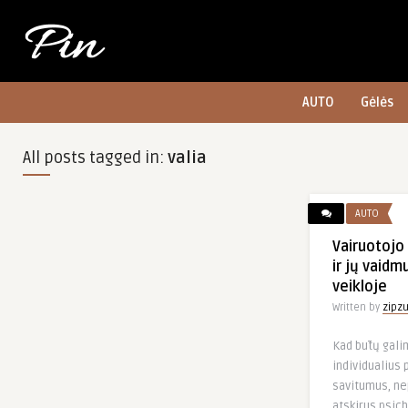
AUTO
Gėlės
All posts tagged in:
valia
AUTO
Vairuotojo
ir jų vaidm
veikloje
Written by
zipz
Kad būtų gali
individualius 
savitumus, ne
atskirus psich