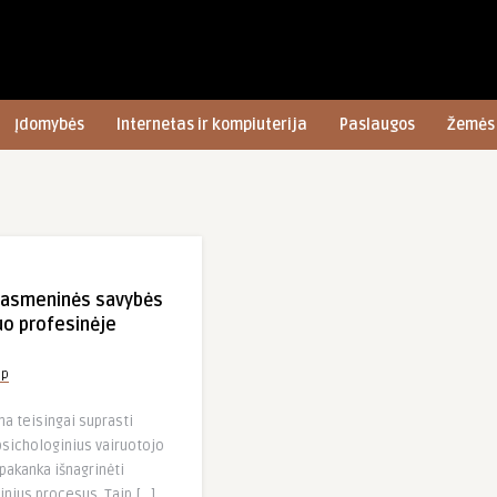
Įdomybės
Internetas ir kompiuterija
Paslaugos
Žemės 
 asmeninės savybės
uo profesinėje
up
ma teisingai suprasti
psichologinius vairuotojo
pakanka išnagrinėti
inius procesus. Taip […]