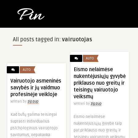
All posts tagged in:
vairuotojas
AUTO
Eismo nelaimėse
AUTO
nukentėjusiųjų gyvybė
Vairuotojo asmeninės
priklauso nuo greitų ir
savybės ir jų vaidmuo
teisingų vairuotojo
profesinėje veikloje
veiksmų
Written by
ADVERTISEMENT
zipzup
Written by
zipzup
Kad būtų galima teisingai
Eismo nelaimėse
suprasti individualius
nukentėjusiųjų gyvybė taip
psichologinius vairuotojo
pat priklauso nuo greitų ir
savitumus, nepakanka
teisingų vairuotojo veiksmų