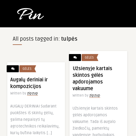
All posts tagged in:
tulpės
GĖLĖS
Užsienyje kartais
GĖLĖS
skintos gėlės
Augalų deriniai ir
apdorojamos
kompozicijos
vakuume
Written by
zipzup
Written by
zipzup
ADVERTISEMENT
AUGALŲ DERINIAI Sudarant
Užsienyje kartais skintos
puokštes iš skintų gėlių,
gėlės apdorojamos
galima nepaisyti tų
vakuume. Tada iš augalo
agrotechnikos reikalavimų,
žiedkočių, pamerktų
kurių būtina laikytis […]
vandenyje, burbuliukais