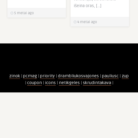
išeina oras, […]
5 metai ago
4 metai ago
zinok
|
pcmag
|
priority
|
drambliukosvajones
|
pauliusc
|
zup
|
coupon
|
icons
|
netikgeles
|
skrudintakava
|