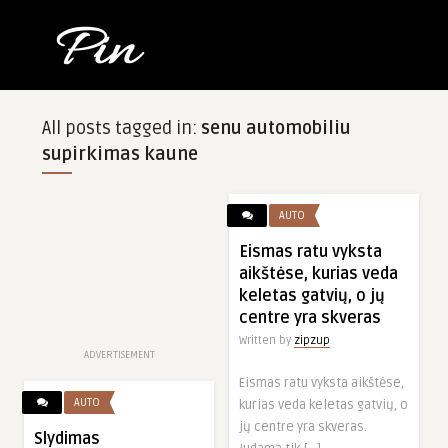
All posts tagged in:
senu automobiliu
supirkimas kaune
AUTO
Eismas ratu vyksta
aikštėse, kurias veda
keletas gatvių, o jų
centre yra skveras
Written by
zipzup
ADVERTISEMENT
Eismas ratu vyksta aikštėse,
AUTO
kurias veda keletas gatvių, o
jų centre yra skveras.
Slydimas