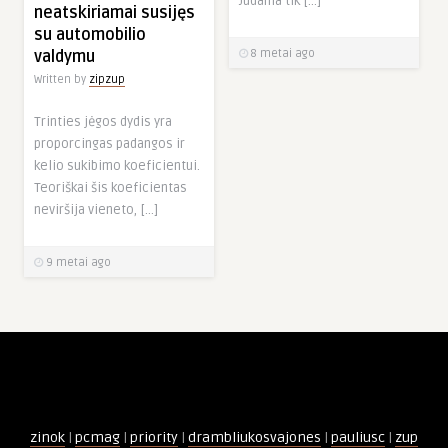
Judama tik […]
neatskiriamai susijęs
su automobilio
valdymu
8 metai ago
Written by
zipzup
Trinties jėgos dydis yra
proporcingas padangos ir
kelio sukibimo koeficientui.
Teoriškai šis koeficientas
neviršija vieneto, […]
9 metai ago
zinok
|
pcmag
|
priority
|
drambliukosvajones
|
pauliusc
|
zup