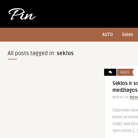
AUTO
Gėlės
All posts tagged in:
seklos
GĖLĖS
Sėklos ir 
medžiagos
Written by
zipz
Cheminės kov
kovos priemo
todėl, kad ko
specialios […