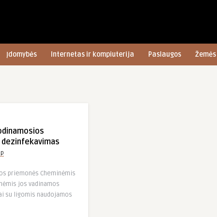
Įdomybės
Internetas ir kompiuterija
Paslaugos
Žemės 
sodinamosios
 dezinfekavimas
up
os priemonės Cheminėmis
nėmis jos vadinamos
vai su ligomis naudojamos
]