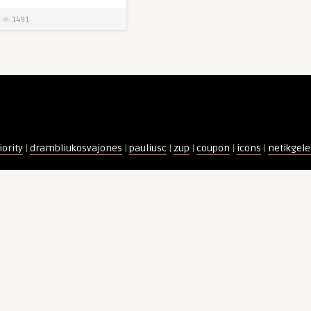
1491
iority
|
drambliukosvajones
|
pauliusc
|
zup
|
coupon
|
icons
|
netikgele