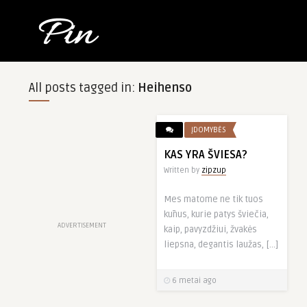
All posts tagged in:
Heihenso
ĮDOMYBĖS
KAS YRA ŠVIESA?
Written by
zipzup
Mes matome ne tik tuos
kūnus, kurie patys šviečia,
ADVERTISEMENT
kaip, pavyzdžiui, žvakės
liepsna, degantis laužas, […]
6 metai ago