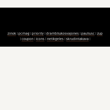
zinok
|
pcmag
|
priority
|
drambliukosvajones
|
pauliusc
|
zup
|
coupon
|
icons
|
netikgeles
|
skrudintakava
|