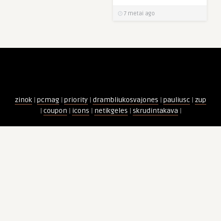
7 metai ago
zinok
|
pcmag
|
priority
|
drambliukosvajones
|
pauliusc
|
zup
|
coupon
|
icons
|
netikgeles
|
skrudintakava
|