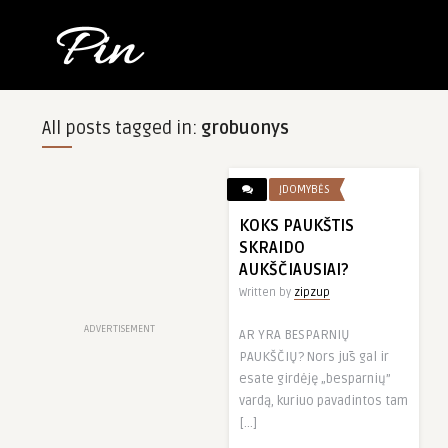
All posts tagged in:
grobuonys
ĮDOMYBĖS
KOKS PAUKŠTIS
SKRAIDO
AUKŠČIAUSIAI?
Written by
zipzup
ADVERTISEMENT
AR YRA BESPARNIŲ
PAUKŠČIŲ? Nors jūs gal ir
esate girdėję „besparnių”
vardą, kuriuo pavadintos tam
[…]