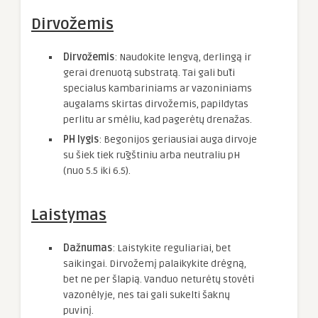
Dirvožemis
Dirvožemis
: Naudokite lengvą, derlingą ir
gerai drenuotą substratą. Tai gali būti
specialus kambariniams ar vazoniniams
augalams skirtas dirvožemis, papildytas
perlitu ar smėliu, kad pagerėtų drenažas.
PH lygis
: Begonijos geriausiai auga dirvoje
su šiek tiek rūgštiniu arba neutraliu pH
(nuo 5.5 iki 6.5).
Laistymas
Dažnumas
: Laistykite reguliariai, bet
saikingai. Dirvožemį palaikykite drėgną,
bet ne per šlapią. Vanduo neturėtų stovėti
vazonėlyje, nes tai gali sukelti šaknų
puvinį.