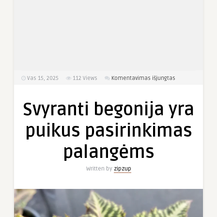
įraše
Vas 15, 2025
112
Views
Komentavimas išjungtas
Svyranti
begonija
Svyranti begonija yra
yra
puikus
puikus pasirinkimas
pasirinkimas
palangėms
palangėms
Written by
zipzup