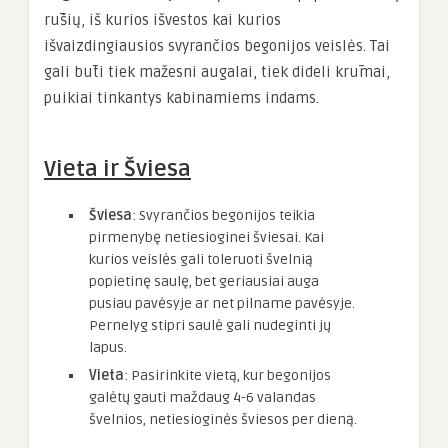
rūšių, iš kurios išvestos kai kurios
išvaizdingiausios svyrančios begonijos veislės. Tai
gali būti tiek mažesni augalai, tiek dideli krūmai,
puikiai tinkantys kabinamiems indams.
Vieta ir Šviesa
Šviesa
: Svyrančios begonijos teikia
pirmenybę netiesioginei šviesai. Kai
kurios veislės gali toleruoti švelnią
popietinę saulę, bet geriausiai auga
pusiau pavėsyje ar net pilname pavėsyje.
Pernelyg stipri saulė gali nudeginti jų
lapus.
Vieta
: Pasirinkite vietą, kur begonijos
galėtų gauti maždaug 4-6 valandas
švelnios, netiesioginės šviesos per dieną.