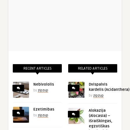
RECENT ARTICLES
RELATED ARTICLES
Nebivololis
Dvispalvis
kardelis (Acidanthera)
by
zipzup
by
zipzup
Ezetimibas
Alokazija
by
zipzup
(Alocasia) –
išraiškingas,
egzotiškas