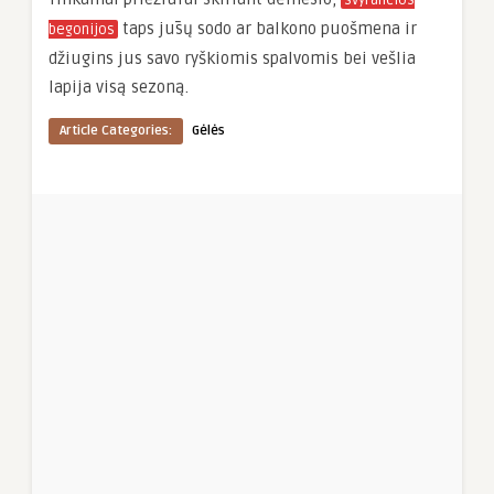
svyrančios
taps jūsų sodo ar balkono puošmena ir
begonijos
džiugins jus savo ryškiomis spalvomis bei vešlia
lapija visą sezoną.
Article Categories:
Gėlės