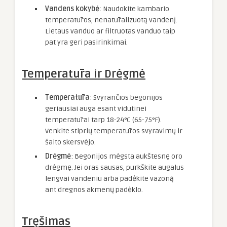
Vandens kokybė
: Naudokite kambario
temperatūros, nenatūralizuotą vandenį.
Lietaus vanduo ar filtruotas vanduo taip
pat yra geri pasirinkimai.
Temperatūra ir Drėgmė
Temperatūra
: Svyrančios begonijos
geriausiai auga esant vidutinei
temperatūrai tarp 18-24°C (65-75°F).
Venkite stiprių temperatūros svyravimų ir
šalto skersvėjo.
Drėgmė
: Begonijos mėgsta aukštesnę oro
drėgmę. Jei oras sausas, purkškite augalus
lengvai vandeniu arba padėkite vazoną
ant dregnos akmenų padėklo.
Tręšimas