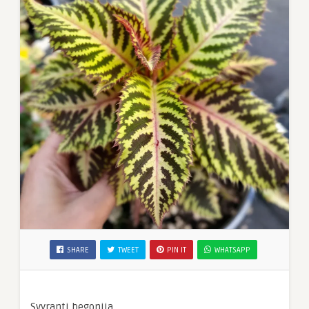
SHARE
TWEET
PIN IT
WHATSAPP
Svyranti begonija