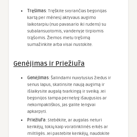
Tręšimas
: Tręškite svyrančias begonijas
kartą per mėnesį aktyvaus augimo
laikotarpiu (nuo pavasario iki rudens) su
subalansuotomis, vandenyje tirpiomis
trąšomis. Žiemos metu tręšimą
sumažinkite arba visai nustokite.
Genėjimas ir Priežiūra
Genėjimas
: Šalindami nuvytusius žiedus ir
senus lapus, skatinsite naują augimą ir
išlaikysite augalą tvarkingą ir sveiką. Jei
begonijos tampa pernelyg išaugusios ar
nekompaktiškos, jas galite lengvai
apkarpyti.
Priežiūra
: Stebėkite, ar augalas neturi
kenkėjų, tokių kaip voratinklinės erkės ar
miltligės. Jei pastebite kenkėjų, naudokite