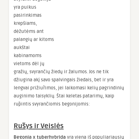
yra puikus
pasirinkimas
krepšiams,
dėžutėms ant
palangių ar kitoms
aukštai
kabinamoms
vietoms dėl jų
gražių, svyrančių žiedų ir žalumos. Jos ne tik
džiugina akį savo spalvingais žiedais, bet ir yra
lengvai prižiūrimos, jei laikomasi kelių pagrindinių
auginimo taisyklių. Štai keletas patarimų, kaip
rūpintis svyrančiomis begonijomis:
Rūšys ir Veislės
Begonia x tuberhybrida
yra viena iš populiariausių