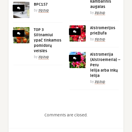
kambarinis
BPC157
augalas
by
zipzup
by
zipzup
Alstromerijos
TOP 3
priežiūra
šiltnamiui
by
zipzup
ypač tinkamos
pomidorų
veislės
Alstromerija
by
zipzup
(Alstroemeria) –
Peru
lelija arba Inkų
lelija
by
zipzup
Comments are closed.