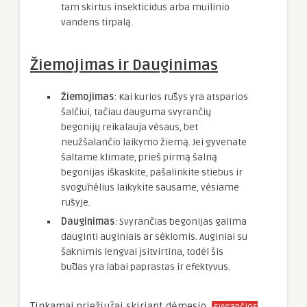
tam skirtus insekticidus arba muilinio
vandens tirpalą.
Žiemojimas ir Dauginimas
Žiemojimas
: Kai kurios rūšys yra atsparios
šalčiui, tačiau dauguma svyrančių
begonijų reikalauja vėsaus, bet
neužšalančio laikymo žiemą. Jei gyvenate
šaltame klimate, prieš pirmą šalną
begonijas iškaskite, pašalinkite stiebus ir
svogūnėlius laikykite sausame, vėsiame
rūsyje.
Dauginimas
: Svyrančias begonijas galima
dauginti auginiais ar sėklomis. Auginiai su
šaknimis lengvai įsitvirtina, todėl šis
būdas yra labai paprastas ir efektyvus.
Tinkamai priežiūrai skiriant dėmesio,