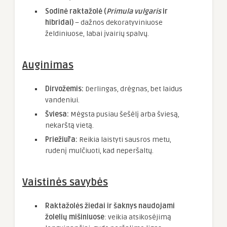
Sodinė raktažolė (
Primula vulgaris
ir
hibridai)
– dažnos dekoratyviniuose
želdiniuose, labai įvairių spalvų.
Auginimas
Dirvožemis:
Derlingas, drėgnas, bet laidus
vandeniui.
Šviesa:
Mėgsta pusiau šešėlį arba šviesą,
nekarštą vietą.
Priežiūra:
Reikia laistyti sausros metu,
rudenį mulčiuoti, kad neperšaltų.
Vaistinės savybės
Raktažolės žiedai ir šaknys naudojami
žolelių mišiniuose
: veikia atsikosėjimą