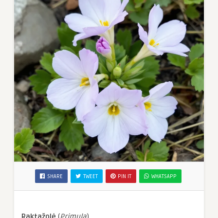
SHARE
TWEET
PIN IT
WHATSAPP
Raktažolė
(
Primula
)