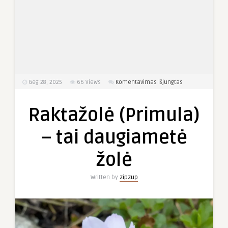
įraše
Geg 28, 2025
66
Views
Komentavimas išjungtas
Raktažolė (Primu
–
Raktažolė (Primula)
tai daugiametė
žolė
– tai daugiametė
žolė
Written by
zipzup