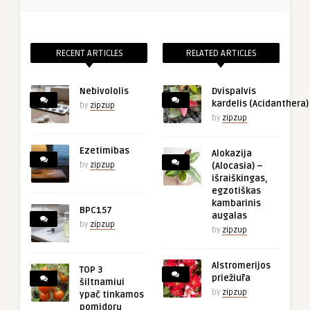
RECENT ARTICLES
RELATED ARTICLES
Nebivololis
Dvispalvis
kardelis (Acidanthera)
by
zipzup
by
zipzup
Ezetimibas
Alokazija
by
zipzup
(Alocasia) –
išraiškingas,
egzotiškas
kambarinis
BPC157
augalas
by
zipzup
by
zipzup
Alstromerijos
TOP 3
priežiūra
šiltnamiui
by
zipzup
ypač tinkamos
pomidorų