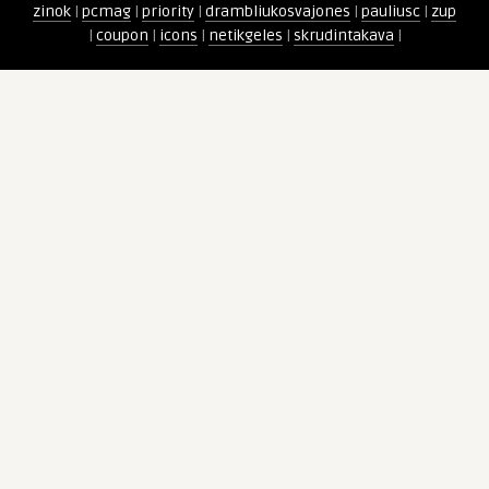
zinok
|
pcmag
|
priority
|
drambliukosvajones
|
pauliusc
|
zup
|
coupon
|
icons
|
netikgeles
|
skrudintakava
|