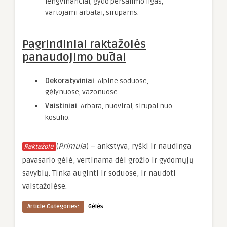
lengvinančiai, gydo peršalimo ligas,
vartojami arbatai, sirupams.
Pagrindiniai raktažolės
panaudojimo būdai
Dekoratyviniai
: Alpine soduose,
gėlynuose, vazonuose.
Vaistiniai
: Arbata, nuovirai, sirupai nuo
kosulio.
(
Primula
) – ankstyva, ryški ir naudinga
Raktažolė
pavasario gėlė, vertinama dėl grožio ir gydomųjų
savybių. Tinka auginti ir soduose, ir naudoti
vaistažolėse.
Article Categories:
Gėlės