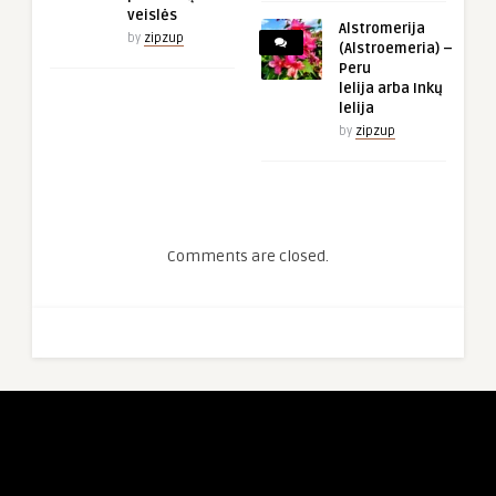
veislės
Alstromerija
by
zipzup
(Alstroemeria) –
Peru
lelija arba Inkų
lelija
by
zipzup
Comments are closed.