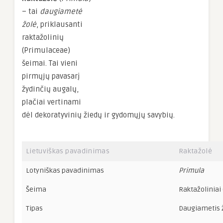
– tai
daugiametė
žolė
, priklausanti
raktažolinių
(Primulaceae)
šeimai. Tai vieni
pirmųjų pavasarį
žydinčių augalų,
plačiai vertinami
dėl dekoratyvinių žiedų ir gydomųjų savybių.
Lietuviškas pavadinimas
Raktažolė
Lotyniškas pavadinimas
Primula
Šeima
Raktažoliniai 
Tipas
Daugiametis ž