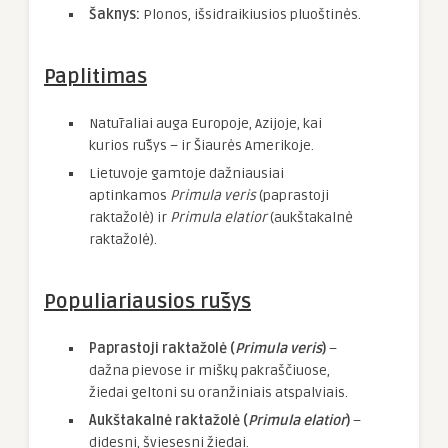
Šaknys:
Plonos, išsidraikiusios pluoštinės.
Paplitimas
Natūraliai auga Europoje, Azijoje, kai
kurios rūšys – ir Šiaurės Amerikoje.
Lietuvoje gamtoje dažniausiai
aptinkamos
Primula veris
(paprastoji
raktažolė) ir
Primula elatior
(aukštakalnė
raktažolė).
Populiariausios rūšys
Paprastoji raktažolė (
Primula veris
)
–
dažna pievose ir miškų pakraščiuose,
žiedai geltoni su oranžiniais atspalviais.
Aukštakalnė raktažolė (
Primula elatior
)
–
didesni, šviesesni žiedai.