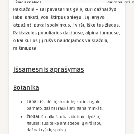
Žiedų spalvos
Geltona, rožin
Raktažolė – tai pavasarinis gėlė, kuri dažnai žydi
labai anksti, vos ištirpus sniegui. Ją lengva
atpažinti pagal spalvingus, į viršų iškeltus žiedus.
Raktažolės populiarios daržuose, alpinariumuose,
o kai kurios jų rūšys naudojamos vaistažolių
mišiniuose.
Išsamesnis aprašymas
Botanika
Lapai:
Išsidėstę skrotelėje prie augalo
pamato, dažnai raukšlėti, gana minkšti.
Žiedai:
Smulkūs arba vidutinio dydžio,
gausiai susitelkę ant stiebelių virš lapų,
dažnai ryškių spalvų.