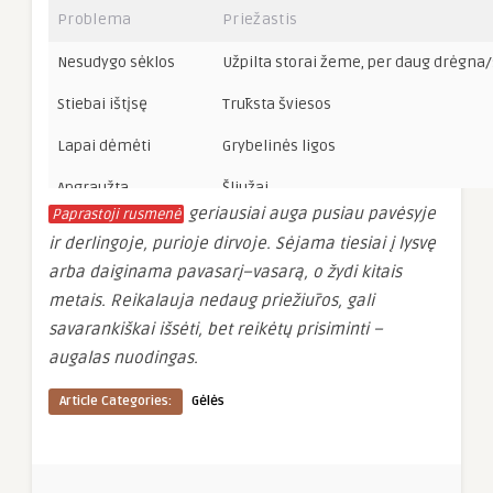
Problema
Priežastis
Nesudygo sėklos
Užpilta storai žeme, per daug drėgna
Stiebai ištįsę
Trūksta šviesos
Lapai dėmėti
Grybelinės ligos
Apgraužta
Šliužai
geriausiai auga pusiau pavėsyje
Paprastoji rusmenė
ir derlingoje, purioje dirvoje. Sėjama tiesiai į lysvę
arba daiginama pavasarį–vasarą, o žydi kitais
metais. Reikalauja nedaug priežiūros, gali
savarankiškai išsėti, bet reikėtų prisiminti –
augalas nuodingas.
Article Categories:
Gėlės