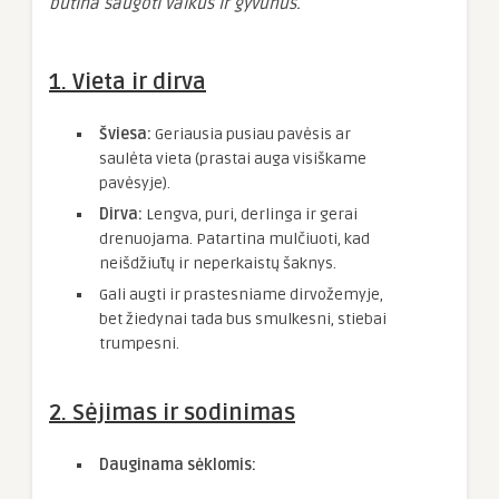
būtina saugoti vaikus ir gyvūnus.
1. Vieta ir dirva
Šviesa:
Geriausia pusiau pavėsis ar
saulėta vieta (prastai auga visiškame
pavėsyje).
Dirva:
Lengva, puri, derlinga ir gerai
drenuojama. Patartina mulčiuoti, kad
neišdžiūtų ir neperkaistų šaknys.
Gali augti ir prastesniame dirvožemyje,
bet žiedynai tada bus smulkesni, stiebai
trumpesni.
2. Sėjimas ir sodinimas
Dauginama sėklomis: