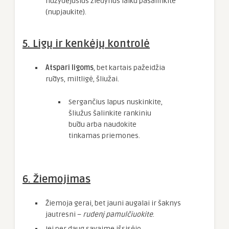
nužydėjusius žiedynus laiku pašalinkite
(nupjaukite).
5. Ligų ir kenkėjų kontrolė
Atspari ligoms
, bet kartais pažeidžia
rūdys, miltligė, šliužai.
Sergančius lapus nuskinkite,
šliužus šalinkite rankiniu
būdu arba naudokite
tinkamas priemones.
6. Žiemojimas
Žiemoja gerai, bet jauni augalai ir šaknys
jautresni –
rudenį pamulčiuokite
.
Jei per daug savaime išsisėjo,