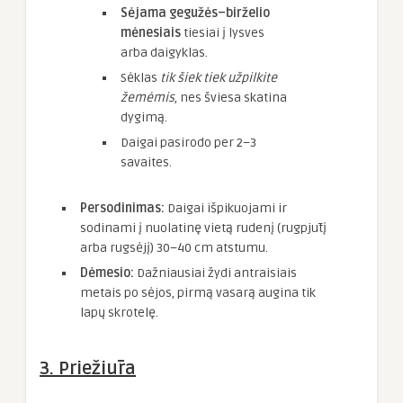
Sėjama gegužės–birželio
mėnesiais
tiesiai į lysves
arba daigyklas.
Sėklas
tik šiek tiek užpilkite
žemėmis
, nes šviesa skatina
dygimą.
Daigai pasirodo per 2–3
savaites.
Persodinimas:
Daigai išpikuojami ir
sodinami į nuolatinę vietą rudenį (rugpjūtį
arba rugsėjį) 30–40 cm atstumu.
Dėmesio:
Dažniausiai žydi antraisiais
metais po sėjos, pirmą vasarą augina tik
lapų skrotelę.
3. Priežiūra