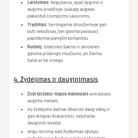
Laistymas:
Reguliarus, ypač dygimo ir
augimo pradžioje. Suaugę augalai
pakantūs trumpoms sausroms.
Tręšimas:
Derlingame dirvožemyje gali
būti nebūtinas, bet galima pavasarį
papildomai patręšti kompostu.
Rudenį:
Didesnes šaknis ir skroteles
galima pridengti mulčiumi, jei žiema
šalta ar be sniego.
4. Žydėjimas ir dauginimasis
Žydi birželio–liepos mėnesiais
antraisiais
augimo metais.
Po žydėjimo dažnai išbarsto daug sėklų ir
gali lengvai išsibarstyti, natūraliai
daugintis lysvėje.
Jeigu norima, kad žydėjimas tęstųsi,