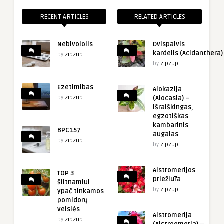
RECENT ARTICLES
RELATED ARTICLES
Nebivololis
Dvispalvis
kardelis (Acidanthera)
by
zipzup
by
zipzup
Ezetimibas
Alokazija
by
zipzup
(Alocasia) –
išraiškingas,
egzotiškas
kambarinis
BPC157
augalas
by
zipzup
by
zipzup
Alstromerijos
TOP 3
priežiūra
šiltnamiui
by
zipzup
ypač tinkamos
pomidorų
veislės
Alstromerija
by
zipzup