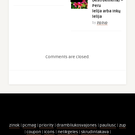
(Alstroemeria) –
Peru
lelija arba Inkų
lelija
by
zipzup
Comments are closed.
zinok
|
pcmag
|
priority
|
drambliukosvajones
|
pauliusc
|
zup
|
coupon
|
icons
|
netikgeles
|
skrudintakava
|