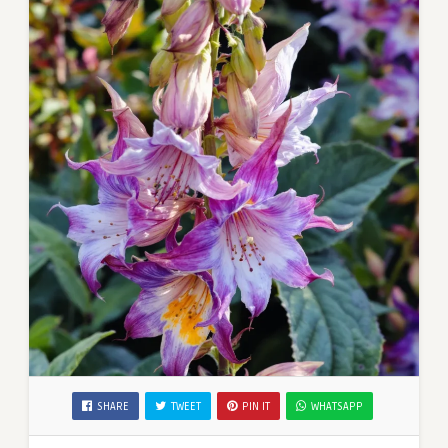
SHARE
TWEET
PIN IT
WHATSAPP