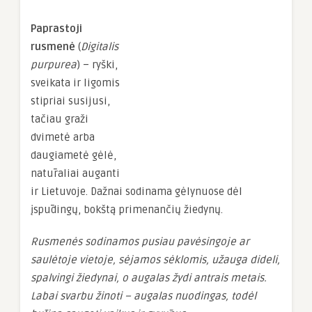
Paprastoji
rusmenė
(
Digitalis
purpurea
) – ryški,
sveikata ir ligomis
stipriai susijusi,
tačiau graži
dvimetė arba
daugiametė gėlė,
natūraliai auganti
ir Lietuvoje. Dažnai sodinama gėlynuose dėl
įspūdingų, bokštą primenančių žiedynų.
Rusmenės sodinamos pusiau pavėsingoje ar
saulėtoje vietoje, sėjamos sėklomis, užauga dideli,
spalvingi žiedynai, o augalas žydi antrais metais.
Labai svarbu žinoti – augalas nuodingas, todėl