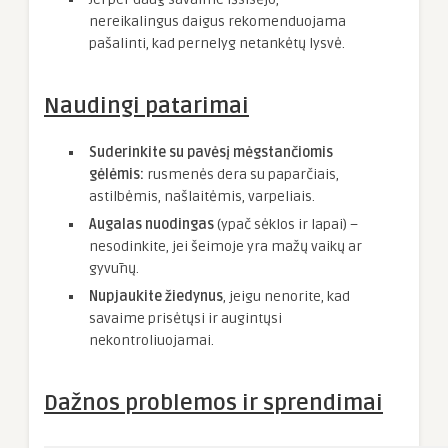
nereikalingus daigus rekomenduojama
pašalinti, kad pernelyg netankėtų lysvė.
Naudingi patarimai
Suderinkite su pavėsį mėgstančiomis
gėlėmis:
rusmenės dera su paparčiais,
astilbėmis, našlaitėmis, varpeliais.
Augalas nuodingas
(ypač sėklos ir lapai) –
nesodinkite, jei šeimoje yra mažų vaikų ar
gyvūnų.
Nupjaukite žiedynus
, jeigu nenorite, kad
savaime prisėtųsi ir augintųsi
nekontroliuojamai.
Dažnos problemos ir sprendimai