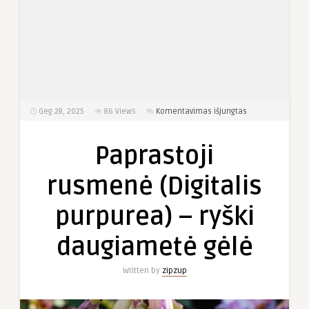
įraše
Geg 28, 2025
86
Views
Komentavimas išjungtas
Paprastoji
rusmenė (Digital
Paprastoji
purpurea)
–
rusmenė (Digitalis
ryški
daugiametė
purpurea) – ryški
gėlė
daugiametė gėlė
Written by
zipzup