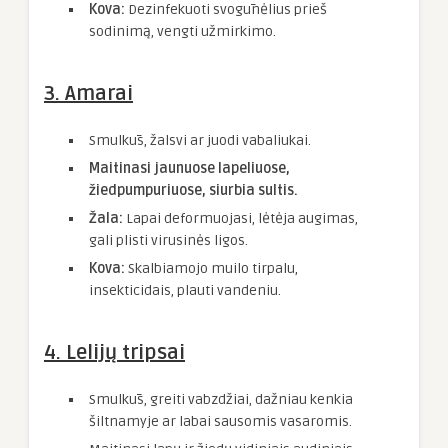
Kova:
Dezinfekuoti svogūnėlius prieš
sodinimą, vengti užmirkimo.
3.
Amarai
Smulkūs, žalsvi ar juodi vabaliukai.
Maitinasi jaunuose lapeliuose,
žiedpumpuriuose, siurbia sultis.
Žala:
Lapai deformuojasi, lėtėja augimas,
gali plisti virusinės ligos.
Kova:
Skalbiamojo muilo tirpalu,
insekticidais, plauti vandeniu.
4.
Lelijų tripsai
Smulkūs, greiti vabzdžiai, dažniau kenkia
šiltnamyje ar labai sausomis vasaromis.