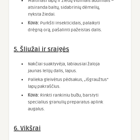
Maitinasi lapų ir žiedų vidiniais audiniais –
atsiranda baltų, sidabrinių dėmelių,
nyksta žiedai.
Kova:
Purkšti insekticidais, palaikyti
drėgną orą, pašalinti pažeistas dalis.
5.
Šliužai ir sraigės
Nakčiai suaktyvėja, labiausiai žaloja
jaunas lelijų dalis, lapus.
Palieka gleivėtus pėdsakus, „išgraužtus“
lapų pakraščius.
Kova:
Rinkti rankiniu būdu, barstyti
specialius granulių preparatus aplink
augalus.
6.
Vikšrai