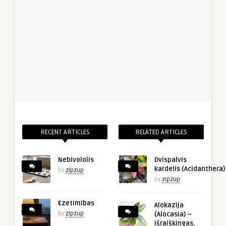
RECENT ARTICLES
RELATED ARTICLES
Nebivololis
Dvispalvis
kardelis (Acidanthera)
by
zipzup
by
zipzup
Ezetimibas
Alokazija
by
zipzup
(Alocasia) –
išraiškingas,