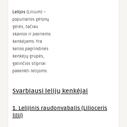
Lelijos
(Lilium) –
populiarios gėlynų
gėlės, tačiau
skanios ir įvairiems
kenkėjams. Yra
kelios pagrindinės
kenkėjų grupės,
galinčios stipriai
pakenkti lelijoms:
Svarbiausi lelijų kenkėjai
1.
Lelijinis raudonvabalis (Lilioceris
lilii)