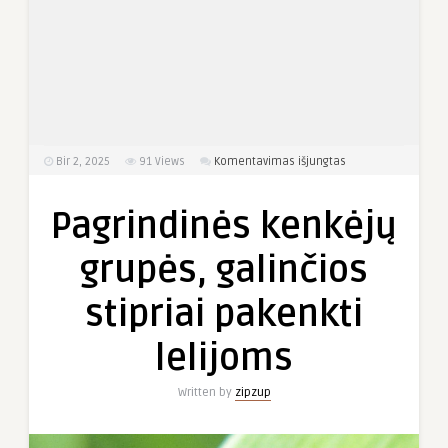
įraše
Bir 2, 2025
91
Views
Komentavimas išjungtas
Pagrindinės
kenkėjų
Pagrindinės kenkėjų
grupės,
galinčios
grupės, galinčios
stipriai
pakenkti
stipriai pakenkti
lelijoms
lelijoms
Written by
zipzup