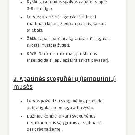
Ryškus, raudonos spalvos vabalėlis
, apie
6-8 mm ilgio.
Lervos
: oranžinės, gausiai sultingai
maitinasi lapais, žiedpumpuriais, kartais
stiebais.
Žala:
Lapai sparčiai „išgraužiami“, augalas
silpsta, nustoja žydėti.
Kova:
Rankinis rinkimas, purškimas
insekticidais, lapų apžiūra anksti pavasarį.
2.
Apatinės svogūnėlių (lemputinių)
musės
Lervos pažeidžia svogūnėlius
, pradeda
pūti, augalas nebeauga arba vysta.
Dažniau kenkia laikant svogūnėlius
netinkamomis sąlygomis ar sodinant į
per drėgną žemę.