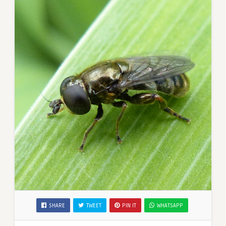
SHARE
TWEET
PIN IT
WHATSAPP