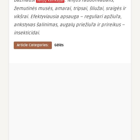
Dažniausi
: lelijos raudonvabalis,
lelijų kenkėjai
žemutinės musės, amarai, tripsai, šliužai, sraigės ir
vikšrai. Efektyviausia apsauga – reguliari apžiūra,
ankstyvas šalinimas, augalų priežiūra ir prireikus –
insekticidai.
Article Categories:
Gėlės