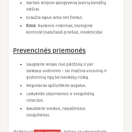
Kartais lelijose apsigyvena įvairių kandžių
vikšrai.
Graužia lapus arba net žiedus.
Kova:
Rankinis rinkimas, biologinė
kontrolė (natūralūs priešai), insekticidai.
Prevencinės priemonės
Saugokite lelijas nuo piktžolių ir per
tankaus sodinimo – tai mažina virusinių ir
grybininių ligų bei kenkėjų riziką.
Reguliariai apžiūrėkite augalus.
Laikykitės sėjomainos ir svogūnėlių
rotacijos.
Naudokite sveikus, nepažeistus
svogūnėlius.