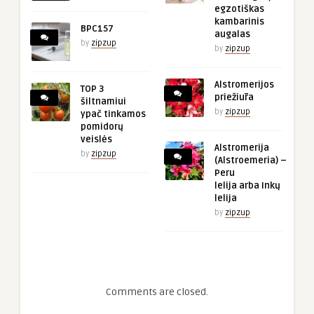
egzotiškas
kambarinis
BPC157
augalas
by
zipzup
by
zipzup
Alstromerijos
TOP 3
priežiūra
šiltnamiui
by
zipzup
ypač tinkamos
pomidorų
veislės
Alstromerija
by
zipzup
(Alstroemeria) –
Peru
lelija arba Inkų
lelija
by
zipzup
Comments are closed.