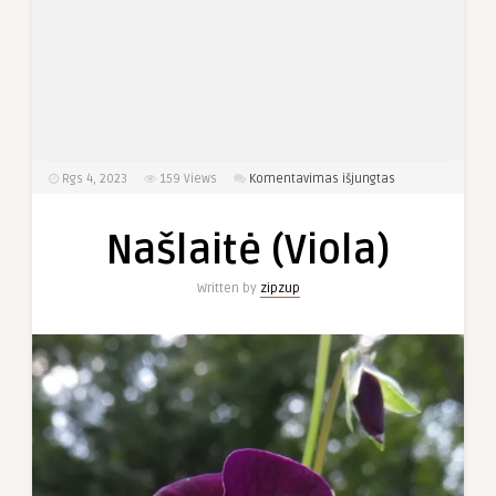
įraše
Rgs 4, 2023
159
Views
Komentavimas išjungtas
Našlaitė
(Viola)
Našlaitė (Viola)
Written by
zipzup