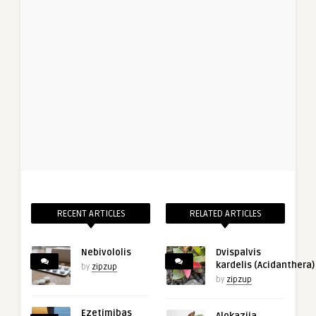
RECENT ARTICLES
RELATED ARTICLES
Nebivololis
Dvispalvis
kardelis (Acidanthera)
by
zipzup
by
zipzup
Ezetimibas