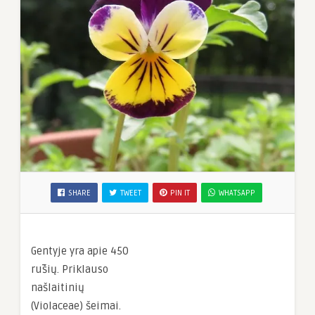
SHARE
TWEET
PIN IT
WHATSAPP
Gentyje yra apie 450
rūšių. Priklauso
našlaitinių
(Violaceae) šeimai.