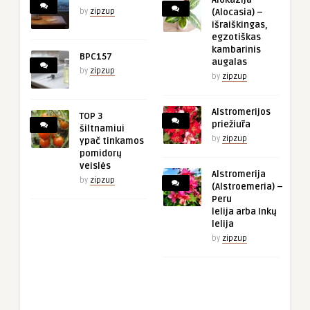
Alokazija
by
zipzup
(Alocasia) –
išraiškingas,
egzotiškas
kambarinis
BPC157
augalas
by
zipzup
by
zipzup
Alstromerijos
TOP 3
priežiūra
šiltnamiui
by
zipzup
ypač tinkamos
pomidorų
veislės
Alstromerija
by
zipzup
(Alstroemeria) –
Peru
lelija arba Inkų
lelija
by
zipzup