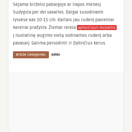
Sėjama birželio pabaigoje ar liepos mėnesį
Sudygsta per dvi savaites. Daigai susodinami
lysvėse kas 10-15 cm. Kartais jau rudenį pavieniai
kereliai pražysta. Žiemai reikia
.
apmulčiuoti durpėmis
Į nuolatinę augimo vietą sodinamos rudenį arba
pavasarį. Galima persodinti ir žydinčius kerus.
Article Categories:
Gėlės