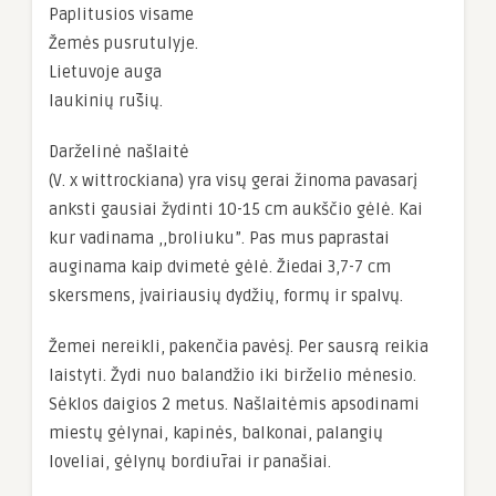
Paplitusios visame
Žemės pusrutulyje.
Lietuvoje auga
laukinių rūšių.
Darželinė našlaitė
(V. x wittrockiana) yra visų gerai žinoma pavasarį
anksti gausiai žydinti 10-15 cm aukščio gėlė. Kai
kur vadinama ,,broliuku”. Pas mus paprastai
auginama kaip dvimetė gėlė. Žiedai 3,7-7 cm
skersmens, įvairiausių dydžių, formų ir spalvų.
Žemei nereikli, pakenčia pavėsį. Per sausrą reikia
laistyti. Žydi nuo balandžio iki birželio mėnesio.
Sėklos daigios 2 metus. Našlaitėmis apsodinami
miestų gėlynai, kapinės, balkonai, palangių
loveliai, gėlynų bordiūrai ir panašiai.