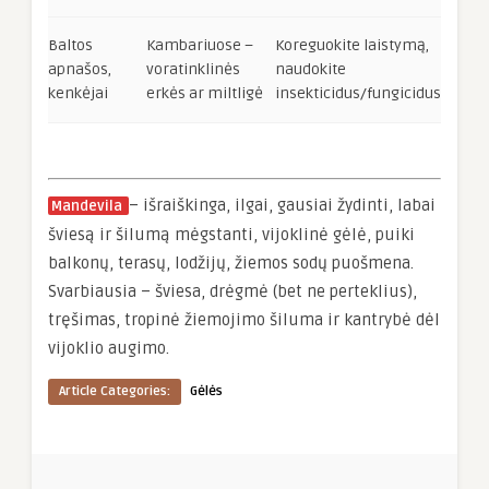
Baltos
Kambariuose –
Koreguokite laistymą,
apnašos,
voratinklinės
naudokite
kenkėjai
erkės ar miltligė
insekticidus/fungicidus
– išraiškinga, ilgai, gausiai žydinti, labai
Mandevila
šviesą ir šilumą mėgstanti, vijoklinė gėlė, puiki
balkonų, terasų, lodžijų, žiemos sodų puošmena.
Svarbiausia – šviesa, drėgmė (bet ne perteklius),
tręšimas, tropinė žiemojimo šiluma ir kantrybė dėl
vijoklio augimo.
Article Categories:
Gėlės