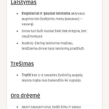
Laistymas
Reguliariai ir gausiai laistoma
aktyvaus
augimo bei žydėjimo metu (pavasarį –
vasarą).
Dirva turi būti nuolat šiek tiek drėgna, bet
neužmirkusi!
Rudenį–žiemą laistoma mažiau,
leidžiama dirvai tarp laistymų pradžiūti.
Tręšimas
Tręšti
kas 1–2 savaites žydinčių augalų
skysta trąša nuo balandžio iki rugsėjo.
Oro drėgmė
Jautri sausam orui, todėl šiltu ir sausu