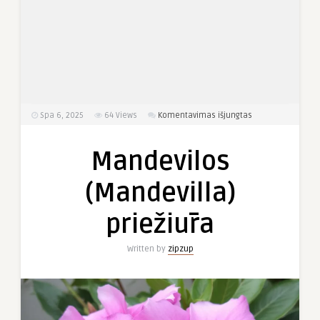
įraše
Spa 6, 2025
64
Views
Komentavimas išjungtas
Mandevilos
(Mandevilla)
Mandevilos
priežiūra
(Mandevilla)
priežiūra
Written by
zipzup