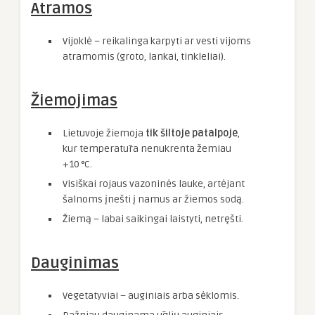
Atramos
Vijoklė – reikalinga karpyti ar vesti vijoms
atramomis (groto, lankai, tinkleliai).
Žiemojimas
Lietuvoje žiemoja
tik šiltoje patalpoje
,
kur temperatūra nenukrenta žemiau
+10 °C.
Visiškai rojaus vazoninės lauke, artėjant
šalnoms įnešti į namus ar žiemos sodą.
Žiemą – labai saikingai laistyti, netręšti.
Dauginimas
Vegetatyviai – auginiais arba sėklomis.