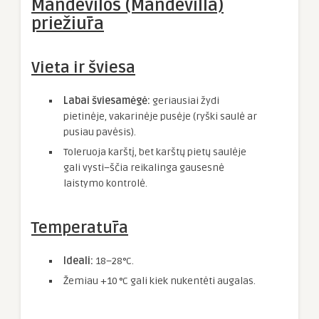
Mandevilos (Mandevilla)
priežiūra
Vieta ir šviesa
Labai šviesamėgė:
geriausiai žydi
pietinėje, vakarinėje pusėje (ryški saulė ar
pusiau pavėsis).
Toleruoja karštį, bet karštų pietų saulėje
gali vysti–ščia reikalinga gausesnė
laistymo kontrolė.
Temperatūra
Ideali:
18–28°C.
Žemiau +10 °C gali kiek nukentėti augalas.