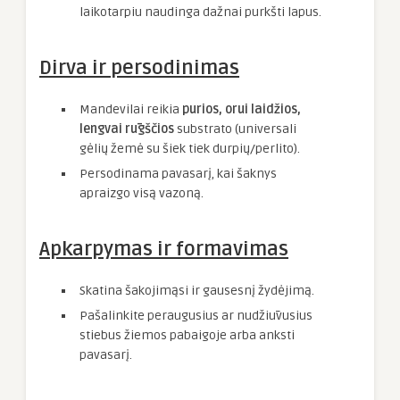
laikotarpiu naudinga dažnai purkšti lapus.
Dirva ir persodinimas
Mandevilai reikia
purios, orui laidžios,
lengvai rūgščios
substrato (universali
gėlių žemė su šiek tiek durpių/perlito).
Persodinama pavasarį, kai šaknys
apraizgo visą vazoną.
Apkarpymas ir formavimas
Skatina šakojimąsi ir gausesnį žydėjimą.
Pašalinkite peraugusius ar nudžiūvusius
stiebus žiemos pabaigoje arba anksti
pavasarį.