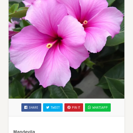
SHARE
TWEET
PIN IT
WHATSAPP
Mandevila