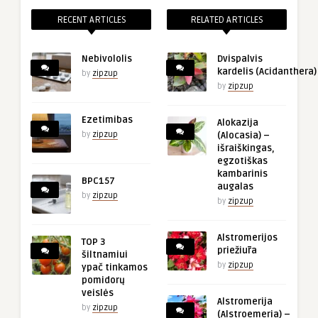
RECENT ARTICLES
RELATED ARTICLES
Nebivololis
Dvispalvis
kardelis (Acidanthera)
by
zipzup
by
zipzup
Ezetimibas
Alokazija
by
zipzup
(Alocasia) –
išraiškingas,
egzotiškas
kambarinis
BPC157
augalas
by
zipzup
by
zipzup
Alstromerijos
TOP 3
priežiūra
šiltnamiui
by
zipzup
ypač tinkamos
pomidorų
veislės
Alstromerija
by
zipzup
(Alstroemeria) –