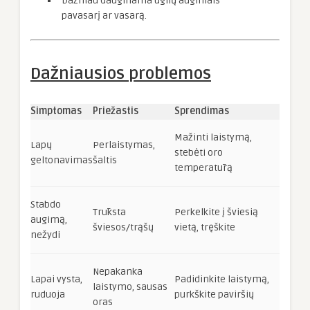
Dažniau dauginama ūglių auginiais
pavasarį ar vasarą.
Dažniausios problemos
Simptomas
Priežastis
Sprendimas
Mažinti laistymą,
Lapų
Perlaistymas,
stebėti oro
geltonavimas
šaltis
temperatūrą
Stabdo
Trūksta
Perkelkite į šviesią
augimą,
šviesos/trąšų
vietą, tręškite
nežydi
Nepakanka
Lapai vysta,
Padidinkite laistymą,
laistymo, sausas
ruduoja
purkškite paviršių
oras