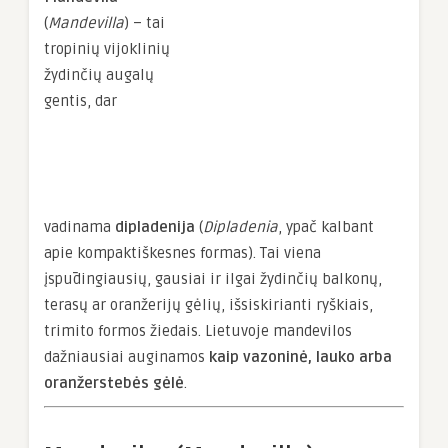
(
Mandevilla
) – tai
tropinių vijoklinių
žydinčių augalų
gentis, dar
vadinama
dipladenija
(
Dipladenia
, ypač kalbant
apie kompaktiškesnes formas). Tai viena
įspūdingiausių, gausiai ir ilgai žydinčių balkonų,
terasų ar oranžerijų gėlių, išsiskirianti ryškiais,
trimito formos žiedais. Lietuvoje mandevilos
dažniausiai auginamos
kaip vazoninė, lauko arba
oranžerstebės gėlė
.