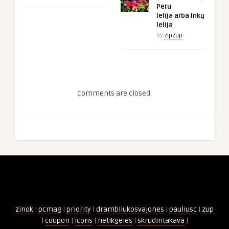
Peru
lelija arba Inkų
lelija
by
zipzup
Comments are closed.
zinok
|
pcmag
|
priority
|
drambliukosvajones
|
pauliusc
|
zup
|
coupon
|
icons
|
netikgeles
|
skrudintakava
|