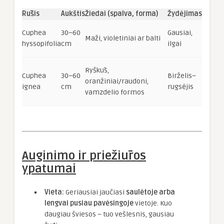
Rūšis
Aukštis
Žiedai (spalva, forma)
Žydėjimas
Cuphea
30–60
Gausiai,
Maži, violetiniai ar balti
hyssopifolia
cm
ilgai
Ryškūs,
Cuphea
30–60
Birželis–
oranžiniai/raudoni,
ignea
cm
rugsėjis
vamzdelio formos
Auginimo ir priežiūros
ypatumai
Vieta:
Geriausiai jaučiasi
saulėtoje arba
lengvai pusiau pavėsingoje
vietoje. Kuo
daugiau šviesos – tuo vešlesnis, gausiau