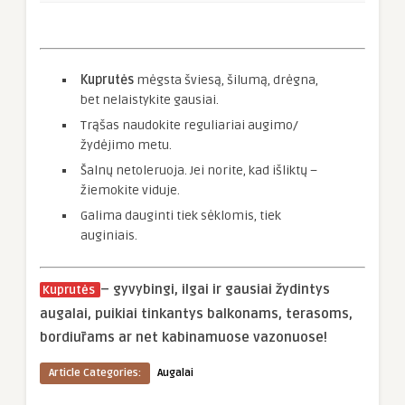
Kuprutės
mėgsta šviesą, šilumą, drėgna,
bet nelaistykite gausiai.
Trąšas naudokite reguliariai augimo/
žydėjimo metu.
Šalnų netoleruoja. Jei norite, kad išliktų –
žiemokite viduje.
Galima dauginti tiek sėklomis, tiek
auginiais.
– gyvybingi, ilgai ir gausiai žydintys
Kuprutės
augalai, puikiai tinkantys balkonams, terasoms,
bordiūrams ar net kabinamuose vazonuose!
Article Categories:
Augalai