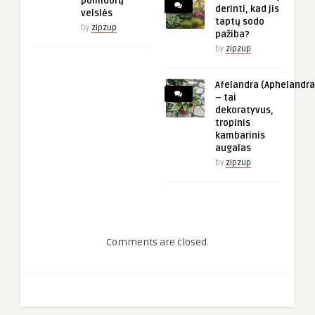
pomidorų
derinti, kad jis
veislės
taptų sodo
by
zipzup
pažiba?
by
zipzup
Afelandra (Aphelandra
– tai
dekoratyvus,
tropinis
kambarinis
augalas
by
zipzup
Comments are closed.