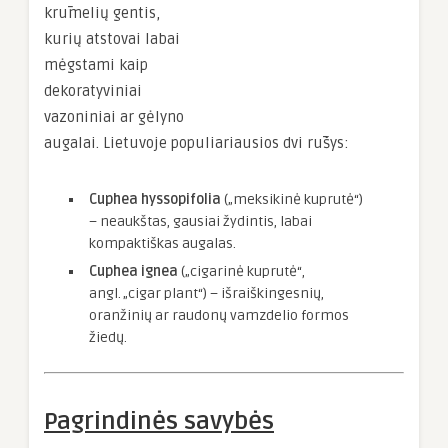
krūmelių gentis,
kurių atstovai labai
mėgstami kaip
dekoratyviniai
vazoniniai ar gėlyno
augalai. Lietuvoje populiariausios dvi rūšys:
Cuphea hyssopifolia
(„meksikinė kuprutė“)
– neaukštas, gausiai žydintis, labai
kompaktiškas augalas.
Cuphea ignea
(„cigarinė kuprutė“,
angl. „cigar plant“) – išraiškingesnių,
oranžinių ar raudonų vamzdelio formos
žiedų.
Pagrindinės savybės