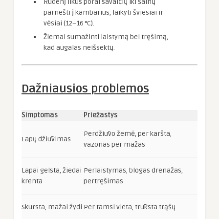
Rudenį likus porai savaičių iki šalnų
parnešti į kambarius, laikyti šviesiai ir
vėsiai (12–16 °C).
Žiemai sumažinti laistymą bei tręšimą,
kad augalas neišsektų.
Dažniausios problemos
Simptomas
Priežastys
Perdžiūvo žemė, per karšta,
Lapų džiūvimas
vazonas per mažas
Lapai gelsta, žiedai
Perlaistymas, blogas drenažas,
krenta
pertręšimas
Skursta, mažai žydi
Per tamsi vieta, trūksta trąšų