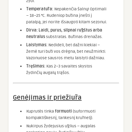
žydi.
Temperatūra:
Nepakenčia šalnų! Optimali
– 18–25 °C. Rudeniop būtina įnešti į
patalpą, jei norite išsaugoti kitam sezonui.
Dirva:
Laidi, purus, silpnai rūgštus arba
neutralus
substratas. Būtinas drenažas.
Laistymas:
Nedideli, bet dažni kiekiai –
žemė turi būti vos drėgna, bet neužmirkti.
Vazonuose sausros metu laistyti dažniau.
Tręšimas:
Kas 2–3 savaites skystos
žydinčių augalų trąšos.
Genėjimas ir priežiūra
Kuprutės tinka
formuoti
(suformuoti
kompaktiškesnį, tankesnį krūmelį).
Nukirpus žydejusius ūglius – augalas