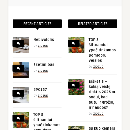
RECENT ARTICLES
RELATED ARTICLES
Nebivololis
TOP 3
šiltnamiui
by
zipzup
ypač tinkamos
pomidorų
veislės
Ezetimibas
by
zipzup
by
zipzup
Erškėtis –
kokią veislę
BPC157
rinktis 2026 m.
by
zipzup
sodui, kad
būtų ir grožio,
ir naudos?
by
zipzup
TOP 3
šiltnamiui
ypač tinkamos
Su kuo kemerą