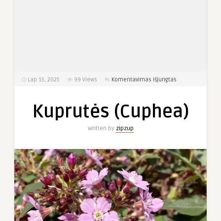
įraše
Lap 15, 2025
99
Views
Komentavimas išjungtas
Kuprutės
(Cuphea)
Kuprutės (Cuphea)
Written by
zipzup