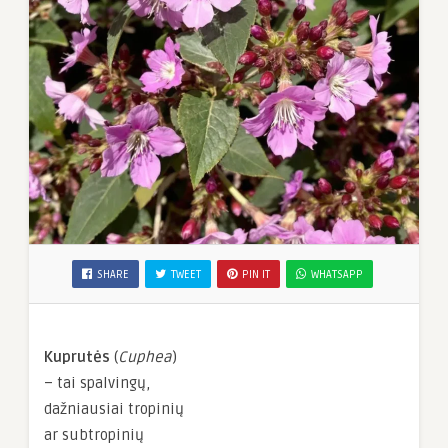
SHARE
TWEET
PIN IT
WHATSAPP
Kuprutės
(
Cuphea
)
– tai spalvingų,
dažniausiai tropinių
ar subtropinių