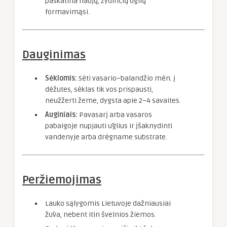
paskatina naujų, žydinčių ūglių
formavimąsi.
Dauginimas
Sėklomis:
Sėti vasario–balandžio mėn. į
dėžutes, sėklas tik vos prispausti,
neužžerti žeme, dygsta apie 2–4 savaites.
Auginiais:
Pavasarį arba vasaros
pabaigoje nupjauti ūglius ir įšaknydinti
vandenyje arba drėgname substrate.
Peržiemojimas
Lauko sąlygomis Lietuvoje dažniausiai
žūva, nebent itin švelnios žiemos.