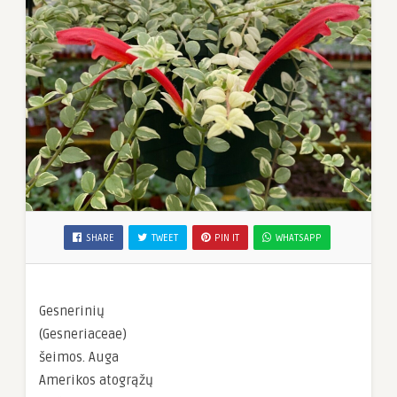
SHARE
TWEET
PIN IT
WHATSAPP
Gesnerinių
(Gesneriaceae)
šeimos. Auga
Amerikos atogrąžų