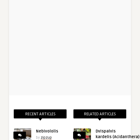
RECENT ARTICLES
RELATED ARTICLES
Nebivololis
Dvispalvis
kardelis (Acidanthera)
by
zipzup