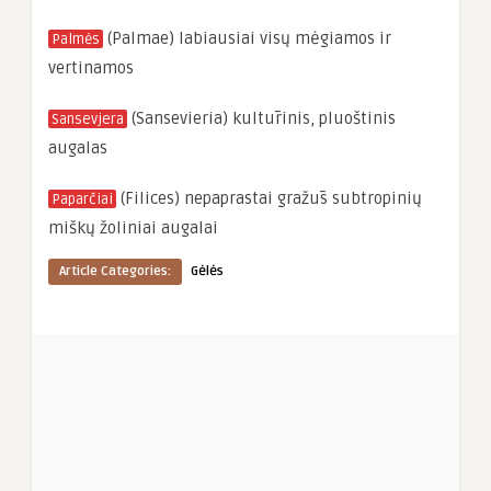
(Palmae) labiausiai visų mėgiamos ir
Palmės
vertinamos
(Sansevieria) kultūrinis, pluoštinis
Sansevjera
augalas
(Filices) nepaprastai gražūs subtropinių
Paparčiai
miškų žoliniai augalai
Article Categories:
Gėlės