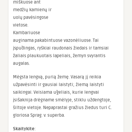
miškuose ant
medžių kamienų ir
uolų pavėsingose
vietose.
Kambariuose
auginama pakabintuose vazonėliuose. Tai
įspūdingas, ryškiai raudonais žiedais ir tamsiai
žaliais plaukuotais lapeliais, žemyn svyrantis
augalas.
Mėgsta lengvą, purią žemę. Vasarą jį reikia
užpavėsinti ir gausiai laistyti; žiemą laistyti
saikingai. Veisiama ūgeliais, kurie lengvai
įsišaknija drėgname
smėlyje,
stiklu uždengtoje,
šiltoje vietoje. Nepaprastai gražius žiedus turi C.
gloriosa Sprag. v. superba.
Skaitykite
: