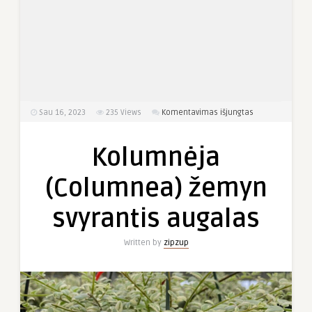
įraše
Sau 16, 2023
235
Views
Komentavimas išjungtas
Kolumnėja
(Columnea)
Kolumnėja
žemyn
svyrantis
(Columnea) žemyn
augalas
svyrantis augalas
Written by
zipzup