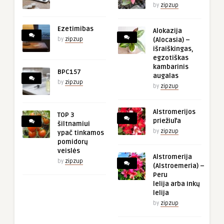
by
zipzup
Ezetimibas
Alokazija
by
zipzup
(Alocasia) –
išraiškingas,
egzotiškas
kambarinis
BPC157
augalas
by
zipzup
by
zipzup
Alstromerijos
TOP 3
priežiūra
šiltnamiui
by
zipzup
ypač tinkamos
pomidorų
veislės
Alstromerija
by
zipzup
(Alstroemeria) –
Peru
lelija arba Inkų
lelija
by
zipzup