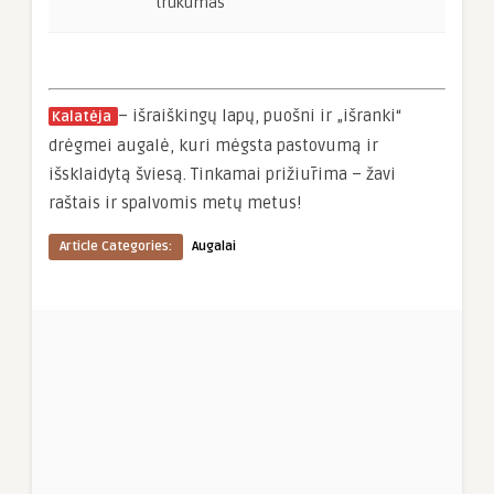
trūkumas
– išraiškingų lapų, puošni ir „išranki“
Kalatėja
drėgmei augalė, kuri mėgsta pastovumą ir
išsklaidytą šviesą. Tinkamai prižiūrima – žavi
raštais ir spalvomis metų metus!
Article Categories:
Augalai