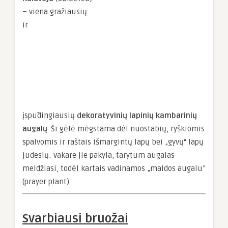
– viena gražiausių
ir
įspūdingiausių
dekoratyvinių lapinių kambarinių
augalų
. Ši gėlė mėgstama dėl nuostabių, ryškiomis
spalvomis ir raštais išmargintų lapų bei „gyvų“ lapų
judesių: vakare jie pakyla, tarytum augalas
meldžiasi, todėl kartais vadinamos „maldos augalu”
(prayer plant).
Svarbiausi bruožai