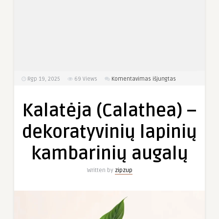
įraše
Rgp 19, 2025
69
Views
Komentavimas išjungtas
Kalatėja
(Calathea)
Kalatėja (Calathea) –
–
dekoratyvinių
dekoratyvinių lapinių
lapinių
kambarinių
kambarinių augalų
augalų
Written by
zipzup