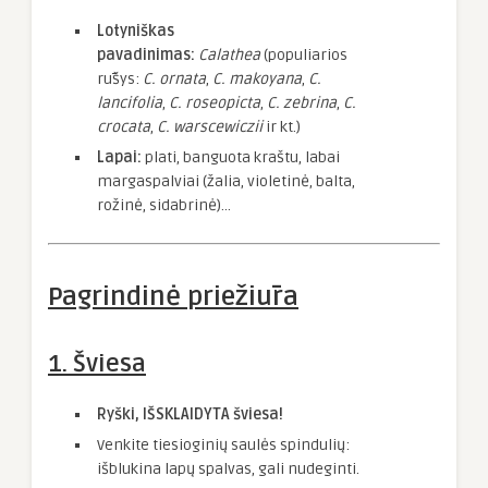
Lotyniškas
pavadinimas:
Calathea
(populiarios
rūšys:
C. ornata
,
C. makoyana
,
C.
lancifolia
,
C. roseopicta
,
C. zebrina
,
C.
crocata
,
C. warscewiczii
ir kt.)
Lapai:
plati, banguota kraštu, labai
margaspalviai (žalia, violetinė, balta,
rožinė, sidabrinė)…
Pagrindinė priežiūra
1. Šviesa
Ryški, IŠSKLAIDYTA šviesa!
Venkite tiesioginių saulės spindulių:
išblukina lapų spalvas, gali nudeginti.