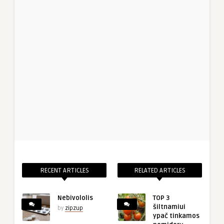
RECENT ARTICLES
RELATED ARTICLES
Nebivololis
TOP 3
šiltnamiui
by
zipzup
ypač tinkamos