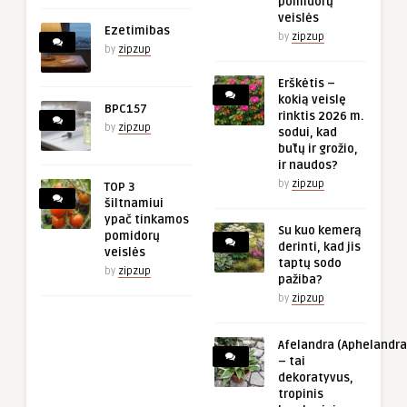
pomidorų
veislės
Ezetimibas
by
zipzup
by
zipzup
Erškėtis –
kokią veislę
BPC157
rinktis 2026 m.
by
zipzup
sodui, kad
būtų ir grožio,
ir naudos?
by
zipzup
TOP 3
šiltnamiui
ypač tinkamos
Su kuo kemerą
pomidorų
derinti, kad jis
veislės
taptų sodo
by
zipzup
pažiba?
by
zipzup
Afelandra (Aphelandra
– tai
dekoratyvus,
tropinis