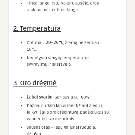
Tinka langai rytų, vakarų pusėje, arba
atokiau nuo pietinio lango.
2. Temperatūra
Optimali:
20–26 °C
, žiemą ne žemiau
16 °C.
Nemėgsta staigių temperatūros
svyravimų ir skersvėjo.
3. Oro drėgmė
Labai svarbu!
Geriausia 60–80%.
Dažnai purkšti lapus (bet NE ant žiedų!),
laikyti šalia oro drėkintuvą, padėkliukus su
vandeniu ir akmenukais.
Sausas oras – lapų galiukai ruduoja,
džiūsta.