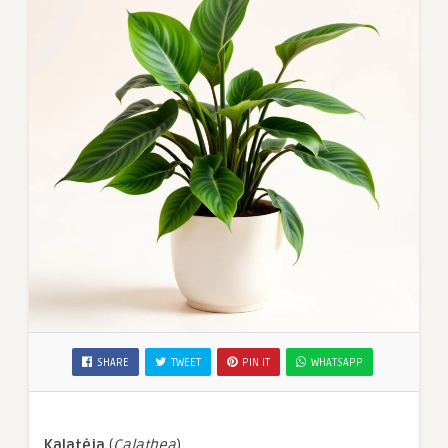
SHARE
TWEET
PIN IT
WHATSAPP
Kalatėja
(
Calathea
)