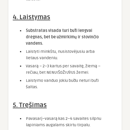
4. Laistymas
Substratas visada turi būti lengvai
drėgnas, bet be užmirkimų ir stovinčio
vandens.
Laistyti minkštu, nusistovėjusiu arba
lietaus vandeniu.
Vasarą – 2–3 kartus per savaitę, žiemą –
rečiau, bet NENUIŠDŽIŪVUS žemei.
Laistymo vanduo jokiu būdu neturi būti
šaltas.
5. Tręšimas
Pavasarį–vasarą kas 2–4 savaites silpnu
lapiniams augalams skirtu tirpalu.