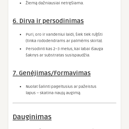
Žiemą dažniausiai netręšiama.
6. Dirva ir persodinimas
Puri, oro ir vandeniui laidi, šiek tiek rūgšti
(tinka rododendrams ar palmėms skirta).
Persodinti kas 2–3 metus, kai labai išauga
šaknys ar substratas susispaudžia.
7. Genėjimas/Formavimas
Nuolat šalinti pageltusius ar pažeistus
lapus – skatina naujų augimą.
Dauginimas