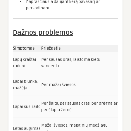
Paprasčiausia dalijant kerą pavasarį ar
persodinant.
Dažnos problemos
Simptomas
Priežastis
Lapų kraštai
Per sausas oras, laistoma kietu
ruduoti
vandeniu
Lapai blunka,
Per mažai šviesos
mažėja
Per šalta, per sausas oras, per drėgna ar
Lapai susiraito
per šlapia žemė
Mažai šviesos, maistinių medžiagų
Lėtas augimas