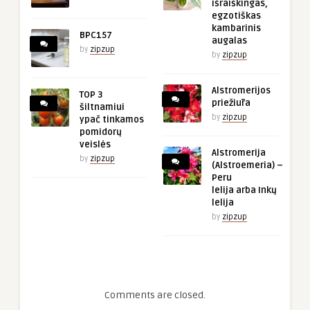
išraiškingas,
egzotiškas
kambarinis
BPC157
augalas
by
zipzup
by
zipzup
Alstromerijos
TOP 3
priežiūra
šiltnamiui
by
zipzup
ypač tinkamos
pomidorų
veislės
Alstromerija
by
zipzup
(Alstroemeria) –
Peru
lelija arba Inkų
lelija
by
zipzup
Comments are closed.