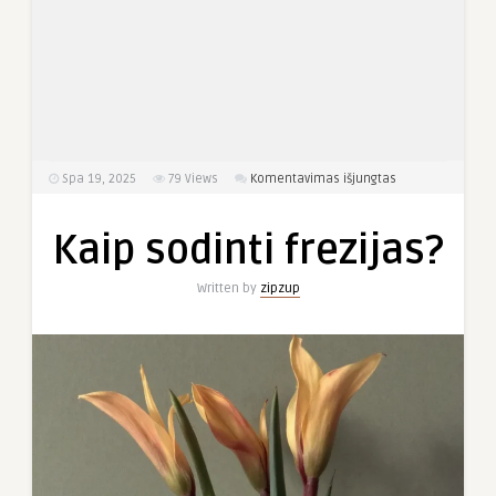
įraše
Spa 19, 2025
79
Views
Komentavimas išjungtas
Kaip
sodinti
Kaip sodinti frezijas?
frezijas?
Written by
zipzup