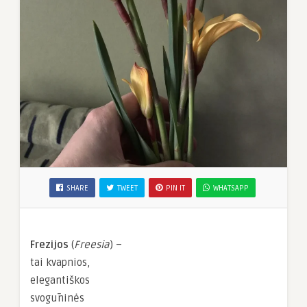
SHARE
TWEET
PIN IT
WHATSAPP
Frezijos
(
Freesia
) –
tai kvapnios,
elegantiškos
svogūninės