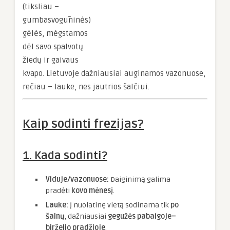
(tiksliau –
gumbasvogūninės)
gėlės, mėgstamos
dėl savo spalvotų
žiedų ir gaivaus
kvapo. Lietuvoje dažniausiai auginamos vazonuose,
rečiau – lauke, nes jautrios šalčiui.
Kaip sodinti frezijas?
1. Kada sodinti?
Viduje/vazonuose:
Daiginimą galima
pradėti
kovo mėnesį
.
Lauke:
Į nuolatinę vietą sodinama tik
po
šalnų
, dažniausiai
gegužės pabaigoje–
birželio pradžioje
.