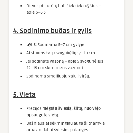
Dirvos pH turėtų būti šiek tiek rūgštus –
apie 6–6,5.
4. Sodinimo būdas ir gylis
Gylis:
Sodinama 5–7 cm gylyje.
Atstumas tarp svogūnėlių:
7–10 cm.
Jei sodinate vazoną – apie 5 svogūnėlius
12–15 cm skersmens vazonui.
Sodinama smailiuoju galu į viršų.
5. Vieta
Frezijos
mėgsta šviesią, šiltą, nuo vėjo
apsaugotą vietą
.
Dažniausiai sėkmingiau auga šiltnamyje
arba ant labai šviesios palangės.