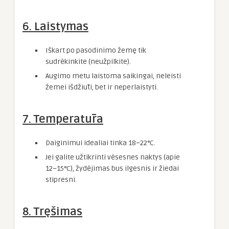
6. Laistymas
Iškart po pasodinimo žemę tik
sudrėkinkite (neužpilkite).
Augimo metu laistoma saikingai, neleisti
žemei išdžiūti, bet ir neperlaistyti.
7. Temperatūra
Daiginimui idealiai tinka 18–22°C.
Jei galite užtikrinti vėsesnes naktys (apie
12–15°C), žydėjimas bus ilgesnis ir žiedai
stipresni.
8. Tręšimas