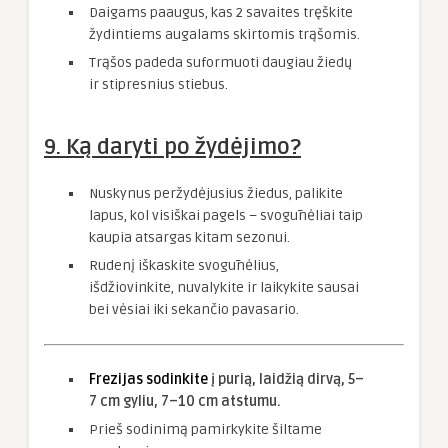
Daigams paaugus, kas 2 savaites tręškite
žydintiems augalams skirtomis trąšomis.
Trąšos padeda suformuoti daugiau žiedų
ir stipresnius stiebus.
9. Ką daryti po žydėjimo?
Nuskynus peržydėjusius žiedus, palikite
lapus, kol visiškai pagels – svogūnėliai taip
kaupia atsargas kitam sezonui.
Rudenį iškaskite svogūnėlius,
išdžiovinkite, nuvalykite ir laikykite sausai
bei vėsiai iki sekančio pavasario.
Frezijas sodinkite
į purią, laidžią dirvą, 5–
7 cm gyliu, 7–10 cm atstumu.
Prieš sodinimą pamirkykite šiltame