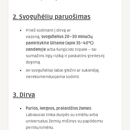
2. Svogūnėlių paruošimas
Prieš sodinant į dirvą ar
vazoną,
svogūnėlius 20–30 minučių
pamirkykite šiltame (apie 35–40°C)
vandenyje
arba fungicido tirpale – tai
sumažins ligų riziką ir paskatins greitesnį
dygimą.
Jei svogūnėliai labai gležni ar sukietėję,
nerekomenduojama sodinti.
3. Dirva
Purios, lengvos, pralaidžios žemės
.
Labiausiai tinka durpės su smėliu arba
universalus žemių mišinys su papildomu
perlitu/smėliu.