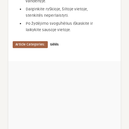
vandenyje.
Daiginkite ryškioje, šiltoje vietoje,
stenkitės neperlaistyti.
Po žydėjimo svogūnėlius iškaskite ir
laikykite sausoje vietoje.
Article Categories:
Gėlės