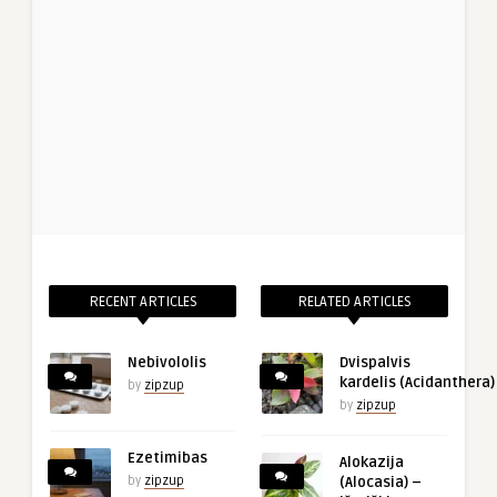
RECENT ARTICLES
RELATED ARTICLES
Nebivololis
Dvispalvis
kardelis (Acidanthera)
by
zipzup
by
zipzup
Ezetimibas
Alokazija
by
zipzup
(Alocasia) –