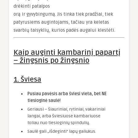
drėkinti patalpos
orą ir gyvybingumą. Jis tinka tiek pradžiai, tiek
patyrusiems augintojams, tačiau yra keletas
svarbių taisyklių, kurios padės augalui klestėti.
Kaip auginti kambarinį papartį
– žingsnis po žingsnio
1. Šviesa
Pusiau pavėsis arba šviesi vieta, bet NE
tiesioginė saulė!
Geriausi – šiauriniai, rytiniai, vakariniai
langai, arba šviesiuose kambariuose
toliau nuo tiesioginių spindulių.
Saulė gali „išdeginti“ lapų galiukus.