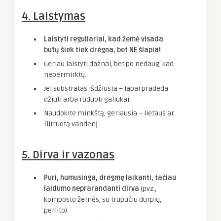
4. Laistymas
Laistyti reguliariai, kad žemė visada
būtų šiek tiek drėgna, bet NE šlapia!
Geriau laistyti dažnai, bet po nedaug, kad
nepermirktų.
Jei substratas išdžiūsta – lapai pradeda
džiūti arba ruduoti galiukai.
Naudokite minkštą, geriausia – lietaus ar
filtruotą vandenį.
5. Dirva ir vazonas
Puri, humusinga, drėgmę laikanti, tačiau
laidumo neprarandanti dirva
(pvz.,
komposto žemės, su trupučiu durpių,
perlito).