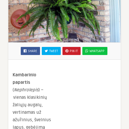
SHARE
TWEET
PIN IT
WHATSAPP
Kambarinio
papartis
(
Nephrolepis
) –
vienas klasikinių
žaliųjų augalų,
vertinamas už
ažūrinius, švelnius
lapus, gebėjimą