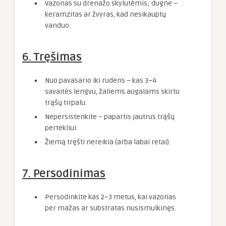
Vazonas su drenažo skylutėmis; dugne –
keramzitas ar žvyras, kad nesikauptų
vanduo.
6. Tręšimas
Nuo pavasario iki rudens – kas 3–4
savaitės lengvu, žaliems augalams skirtu
trąšų tirpalu.
Nepersistenkite – papartis jautrus trąšų
pertekliui.
Žiemą tręšti nereikia (arba labai retai).
7. Persodinimas
Persodinkite kas 2–3 metus, kai vazonas
per mažas ar substratas nusismulkinęs.