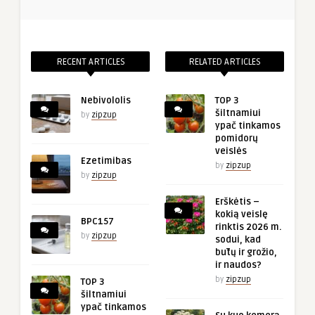
RECENT ARTICLES
RELATED ARTICLES
Nebivololis
TOP 3
šiltnamiui
by
zipzup
ypač tinkamos
pomidorų
veislės
Ezetimibas
by
zipzup
by
zipzup
Erškėtis –
kokią veislę
BPC157
rinktis 2026 m.
by
zipzup
sodui, kad
būtų ir grožio,
ir naudos?
by
zipzup
TOP 3
šiltnamiui
ypač tinkamos