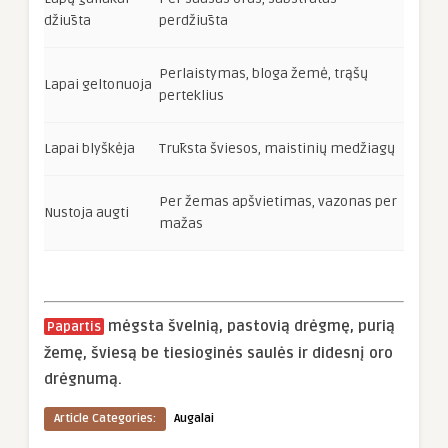
džiūsta
perdžiūsta
Perlaistymas, bloga žemė, trąšų
Lapai geltonuoja
perteklius
Lapai blyškėja
Trūksta šviesos, maistinių medžiagų
Per žemas apšvietimas, vazonas per
Nustoja augti
mažas
mėgsta švelnią, pastovią drėgmę, purią
Papartis
žemę, šviesą be tiesioginės saulės ir didesnį oro
drėgnumą.
Article Categories:
Augalai