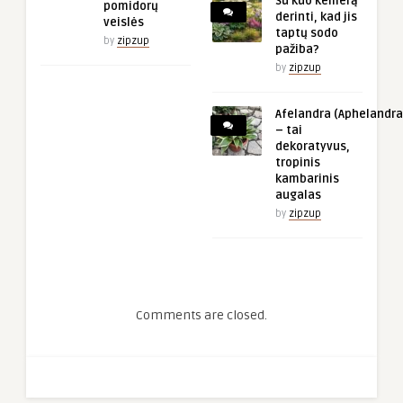
Su kuo kemerą
pomidorų
derinti, kad jis
veislės
taptų sodo
by
zipzup
pažiba?
by
zipzup
Afelandra (Aphelandra
– tai
dekoratyvus,
tropinis
kambarinis
augalas
by
zipzup
Comments are closed.