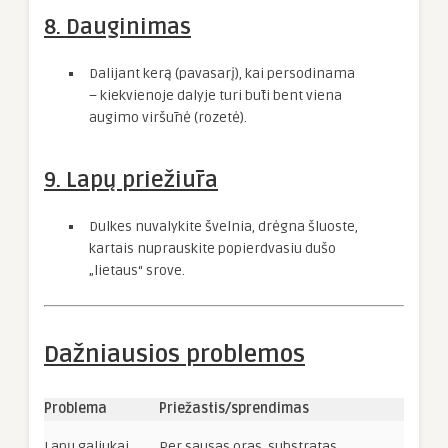
8. Dauginimas
Dalijant kerą (pavasarį), kai persodinama
– kiekvienoje dalyje turi būti bent viena
augimo viršūnė (rozetė).
9. Lapų priežiūra
Dulkes nuvalykite švelnia, drėgna šluoste,
kartais nuprauskite popierdvasiu dušo
„lietaus“ srove.
Dažniausios problemos
Problema
Priežastis/sprendimas
Lapų galiukai
Per sausas oras, substratas