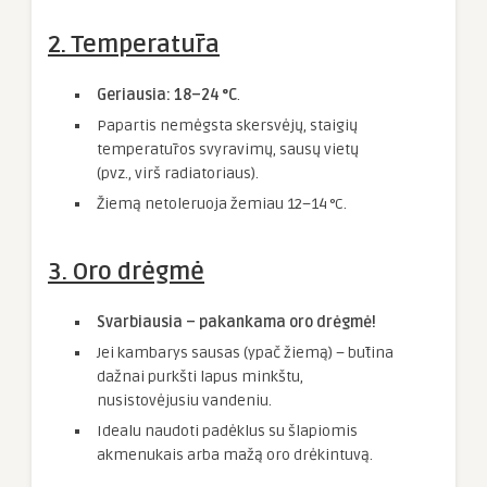
2. Temperatūra
Geriausia: 18–24 °C
.
Papartis nemėgsta skersvėjų, staigių
temperatūros svyravimų, sausų vietų
(pvz., virš radiatoriaus).
Žiemą netoleruoja žemiau 12–14 °C.
3. Oro drėgmė
Svarbiausia – pakankama oro drėgmė!
Jei kambarys sausas (ypač žiemą) – būtina
dažnai purkšti lapus minkštu,
nusistovėjusiu vandeniu.
Idealu naudoti padėklus su šlapiomis
akmenukais arba mažą oro drėkintuvą.