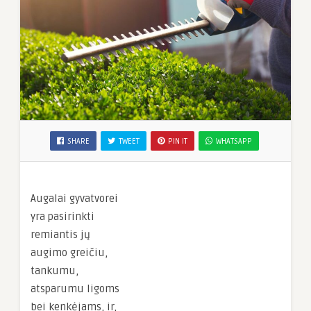
SHARE
TWEET
PIN IT
WHATSAPP
Augalai gyvatvorei
yra pasirinkti
remiantis jų
augimo greičiu,
tankumu,
atsparumu ligoms
bei kenkėjams, ir,