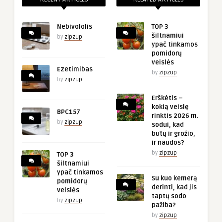
Nebivololis
TOP 3
šiltnamiui
by
zipzup
ypač tinkamos
pomidorų
veislės
Ezetimibas
by
zipzup
by
zipzup
Erškėtis –
kokią veislę
BPC157
rinktis 2026 m.
by
zipzup
sodui, kad
būtų ir grožio,
ir naudos?
by
zipzup
TOP 3
šiltnamiui
ypač tinkamos
Su kuo kemerą
pomidorų
derinti, kad jis
veislės
taptų sodo
by
zipzup
pažiba?
by
zipzup