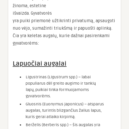
žinoma, estetine
išvaizda. Gyvatvorės
yra puiki priemonė užtikrinti privatumą, apsaugoti
nuo vėjo, sumažinti triukšmą ir papuošti aplinką.
Čia yra keletas augalų, kurie dažnai pasirenkami
gyvatvorėms:
Lapuočiai augalai
Ligustrinas (Ligustrum spp.) – labai
populiarus dėl greito augimo ir tankių
lapų, puikiai tinka formuojamoms
gyvatvorėms.
Gluosnis (Euonymus japonicus) – atsparus
augalas, turintis blizgančius žalius lapus,
kuris gerai atlaiko kirpimą.
Berželis (Berberis spp.) – šis augalas yra