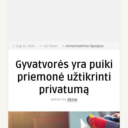
įraše
Geg 15, 2024
112
Views
Komentavimas išjungtas
Gyvatvorės
yra
Gyvatvorės yra puiki
puiki
priemonė
priemonė užtikrinti
užtikrinti
privatumą
privatumą
Written by
zipzup