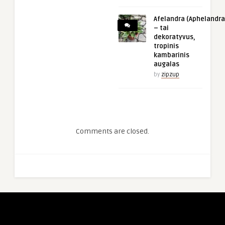
Afelandra (Aphelandra
– tai
dekoratyvus,
tropinis
kambarinis
augalas
by
zipzup
Comments are closed.