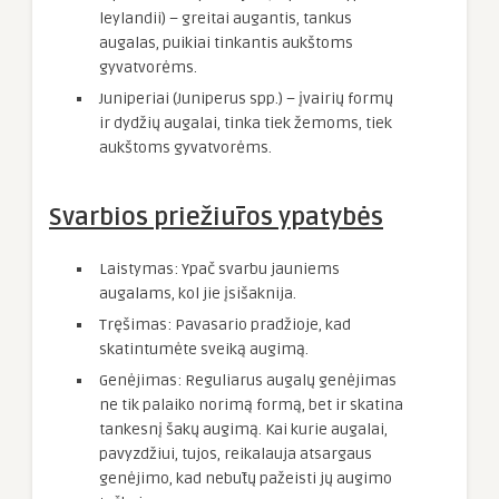
leylandii) – greitai augantis, tankus
augalas, puikiai tinkantis aukštoms
gyvatvorėms.
Juniperiai (Juniperus spp.) – įvairių formų
ir dydžių augalai, tinka tiek žemoms, tiek
aukštoms gyvatvorėms.
Svarbios priežiūros ypatybės
Laistymas: Ypač svarbu jauniems
augalams, kol jie įsišaknija.
Tręšimas: Pavasario pradžioje, kad
skatintumėte sveiką augimą.
Genėjimas: Reguliarus augalų genėjimas
ne tik palaiko norimą formą, bet ir skatina
tankesnį šakų augimą. Kai kurie augalai,
pavyzdžiui, tujos, reikalauja atsargaus
genėjimo, kad nebūtų pažeisti jų augimo