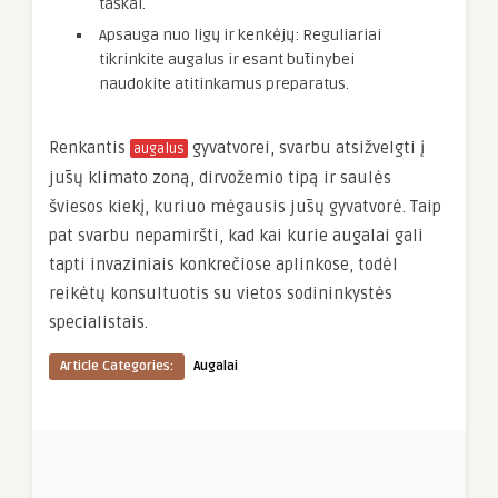
taškai.
Apsauga nuo ligų ir kenkėjų: Reguliariai
tikrinkite augalus ir esant būtinybei
naudokite atitinkamus preparatus.
Renkantis
gyvatvorei, svarbu atsižvelgti į
augalus
jūsų klimato zoną, dirvožemio tipą ir saulės
šviesos kiekį, kuriuo mėgausis jūsų gyvatvorė. Taip
pat svarbu nepamiršti, kad kai kurie augalai gali
tapti invaziniais konkrečiose aplinkose, todėl
reikėtų konsultuotis su vietos sodininkystės
specialistais.
Article Categories:
Augalai