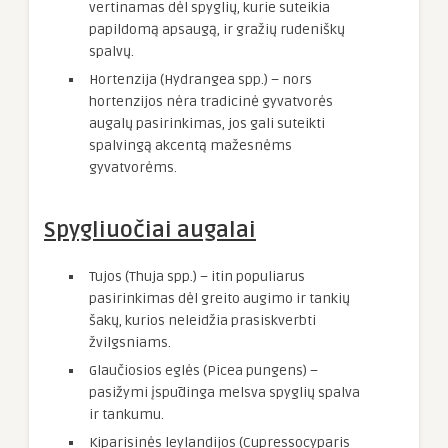
vertinamas dėl spyglių, kurie suteikia
papildomą apsaugą, ir gražių rudeniškų
spalvų.
Hortenzija (Hydrangea spp.) – nors
hortenzijos nėra tradicinė gyvatvorės
augalų pasirinkimas, jos gali suteikti
spalvingą akcentą mažesnėms
gyvatvorėms.
Spygliuočiai augalai
Tujos (Thuja spp.) – itin populiarus
pasirinkimas dėl greito augimo ir tankių
šakų, kurios neleidžia prasiskverbti
žvilgsniams.
Glaučiosios eglės (Picea pungens) –
pasižymi įspūdinga melsva spyglių spalva
ir tankumu.
Kiparisinės leylandijos (Cupressocyparis