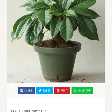
SHARE
TWEET
PIN IT
WHATSAPP
Fikusų auginimas ir