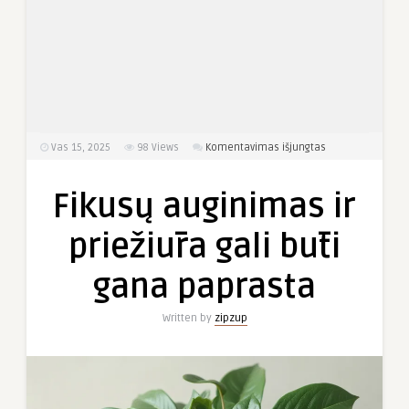
įraše
Vas 15, 2025
98
Views
Komentavimas išjungtas
Fikusų
auginimas
Fikusų auginimas ir
ir
priežiūra
priežiūra gali būti
gali
būti
gana paprasta
gana
paprasta
Written by
zipzup