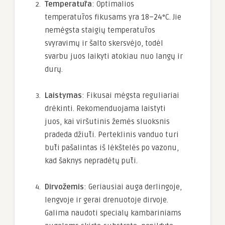
Temperatūra
: Optimalios
temperatūros fikusams yra 18–24°C. Jie
nemėgsta staigių temperatūros
svyravimų ir šalto skersvėjo, todėl
svarbu juos laikyti atokiau nuo langų ir
durų.
Laistymas
: Fikusai mėgsta reguliariai
drėkinti. Rekomenduojama laistyti
juos, kai viršutinis žemės sluoksnis
pradeda džiūti. Perteklinis vanduo turi
būti pašalintas iš lėkštelės po vazonu,
kad šaknys nepradėtų pūti.
Dirvožemis
: Geriausiai auga derlingoje,
lengvoje ir gerai drenuotoje dirvoje.
Galima naudoti specialų kambariniams