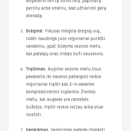
augalams skirtą substratą, papildytą
perlitu arba smėliu, kad užtikrinti gerą
drenažą.
Drėgmė
: Fikusai mėgsta drėgną orą,
todėl naudinga juos reguliariai purkšti
vandeniu, ypač šildymo sezono metu,
kai patalpų oras linkęs būti sausesnis.
Tręšimas
: Augimo sezono metu (nuo
pavasario iki vasaros pabaigos) reikia
reguliariai tręšti kas 2–4 savaites
kompleksinėmis trąšomis. Žiemos
metu, kai augalas yra ramybės
būklėje, tręšti reikia rečiau arba visai
nustoti.
Genėjimas
: Genėjimas padeda išlaikyti