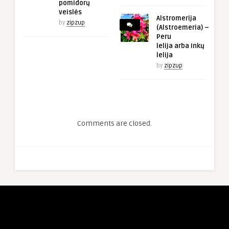
pomidorų
veislės
Alstromerija
by
zipzup
(Alstroemeria) –
Peru
lelija arba Inkų
lelija
by
zipzup
Comments are closed.