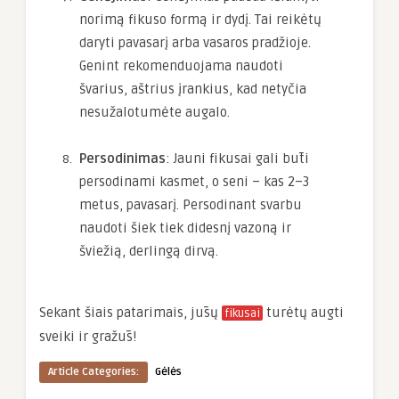
norimą fikuso formą ir dydį. Tai reikėtų
daryti pavasarį arba vasaros pradžioje.
Genint rekomenduojama naudoti
švarius, aštrius įrankius, kad netyčia
nesužalotumėte augalo.
Persodinimas
: Jauni fikusai gali būti
persodinami kasmet, o seni – kas 2–3
metus, pavasarį. Persodinant svarbu
naudoti šiek tiek didesnį vazoną ir
šviežią, derlingą dirvą.
Sekant šiais patarimais, jūsų
turėtų augti
fikusai
sveiki ir gražūs!
Article Categories:
Gėlės