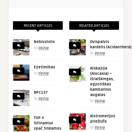
RECENT ARTICLES
RELATED ARTICLES
Nebivololis
Dvispalvis
kardelis (Acidanthera)
by
zipzup
by
zipzup
Ezetimibas
Alokazija
by
zipzup
(Alocasia) –
išraiškingas,
egzotiškas
kambarinis
BPC157
augalas
by
zipzup
by
zipzup
Alstromerijos
TOP 3
priežiūra
šiltnamiui
by
zipzup
ypač tinkamos