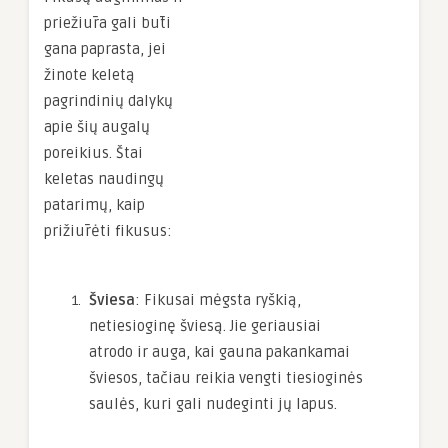
priežiūra gali būti
gana paprasta, jei
žinote keletą
pagrindinių dalykų
apie šių augalų
poreikius. Štai
keletas naudingų
patarimų, kaip
prižiūrėti fikusus:
Šviesa
: Fikusai mėgsta ryškią,
netiesioginę šviesą. Jie geriausiai
atrodo ir auga, kai gauna pakankamai
šviesos, tačiau reikia vengti tiesioginės
saulės, kuri gali nudeginti jų lapus.