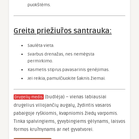
puokštėms.
Greita priežiūros santrauka:
Saulėta vieta.
Svarbus drenažas, nes nemėgsta
permirkimo.
Kasmetis stiprus pavasarinis genėjimas.
Jei reikia, pamulčiuokite šaknis žiemai.
(budlėja) – vienas labiausiai
Drugelių medis
drugelius viliojančių augalų, žydintis vasaros
pabaigoje ryškiomis, kvapniomis žiedų varpomis.
Tinka spalvingiems, gyvybingiems gėlynams, laisvos
formos krūmynams ar net gyvatvorei.