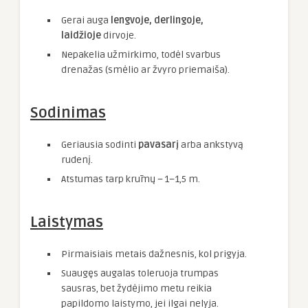
Gerai auga
lengvoje, derlingoje,
laidžioje
dirvoje.
Nepakelia užmirkimo, todėl svarbus
drenažas (smėlio ar žvyro priemaiša).
Sodinimas
Geriausia sodinti
pavasarį
arba ankstyvą
rudenį.
Atstumas tarp krūmų – 1–1,5 m.
Laistymas
Pirmaisiais metais dažnesnis, kol prigyja.
Suaugęs augalas toleruoja trumpas
sausras, bet žydėjimo metu reikia
papildomo laistymo, jei ilgai nelyja.