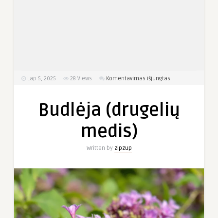
įraše
Lap 5, 2025
28
Views
Komentavimas išjungtas
Budlėja
(drugelių
Budlėja (drugelių
medis)
medis)
Written by
zipzup