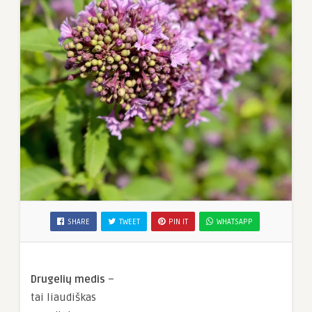
SHARE
TWEET
PIN IT
WHATSAPP
Drugelių medis
–
tai liaudiškas