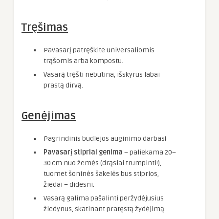
Tręšimas
Pavasarį patręškite universaliomis
trąšomis arba kompostu.
Vasarą tręšti nebūtina, išskyrus labai
prastą dirvą.
Genėjimas
Pagrindinis budlejos auginimo darbas!
Pavasarį stipriai genima
– paliekama 20–
30 cm nuo žemės (drąsiai trumpinti!),
tuomet šoninės šakelės bus stiprios,
žiedai – didesni.
Vasarą galima pašalinti peržydėjusius
žiedynus, skatinant pratęstą žydėjimą.