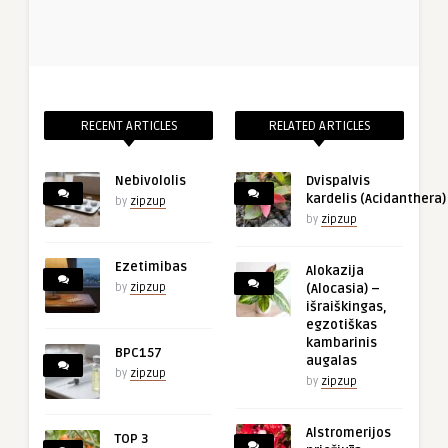
RECENT ARTICLES
RELATED ARTICLES
Nebivololis
Dvispalvis
kardelis (Acidanthera)
by
zipzup
by
zipzup
Ezetimibas
Alokazija
by
zipzup
(Alocasia) –
išraiškingas,
egzotiškas
kambarinis
BPC157
augalas
by
zipzup
by
zipzup
Alstromerijos
TOP 3