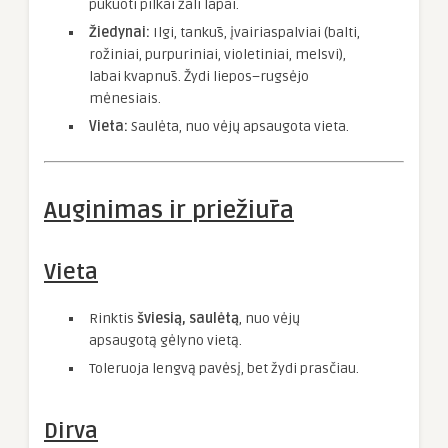
pūkuoti pilkai žali lapai.
Žiedynai:
Ilgi, tankūs, įvairiaspalviai (balti,
rožiniai, purpuriniai, violetiniai, melsvi),
labai kvapnūs. Žydi liepos–rugsėjo
mėnesiais.
Vieta:
Saulėta, nuo vėjų apsaugota vieta.
Auginimas ir priežiūra
Vieta
Rinktis
šviesią, saulėtą
, nuo vėjų
apsaugotą gėlyno vietą.
Toleruoja lengvą pavėsį, bet žydi prasčiau.
Dirva