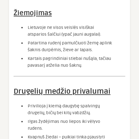
Žiemojimas
Lietuvoje ne visos veislės visiškai
atsparios šalčiui (ypač jauni augalai).
Patartina rudenį pamulčiuoti žemę aplink
šaknis durpėmis, žieve ar lapais.
Kartais pagrindiniai stiebai nušąla, tačiau
pavasarį atželia nuo šaknų.
Drugelių medžio privalumai
Privilioja į kiemą daugybę spalvingų
drugelių, bičių bei kitų vabzdžių.
Ilgas žydėjimas nuo liepos iki vėlyvo
rudens.
Kvapnūs žiedai – puikiai tinka pjaustyti