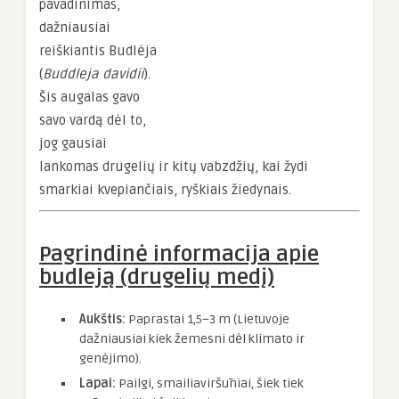
pavadinimas,
dažniausiai
reiškiantis Budlėja
(
Buddleja davidii
).
Šis augalas gavo
savo vardą dėl to,
jog gausiai
lankomas drugelių ir kitų vabzdžių, kai žydi
smarkiai kvepiančiais, ryškiais žiedynais.
Pagrindinė informacija apie
budleją (drugelių medį)
Aukštis:
Paprastai 1,5–3 m (Lietuvoje
dažniausiai kiek žemesni dėl klimato ir
genėjimo).
Lapai:
Pailgi, smailiaviršūniai, šiek tiek