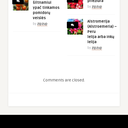
priežiūra
šiltnamiui
by
zipzup
ypač tinkamos
pomidorų
veislės
Alstromerija
by
zipzup
(Alstroemeria) –
Peru
lelija arba Inkų
lelija
by
zipzup
Comments are closed.