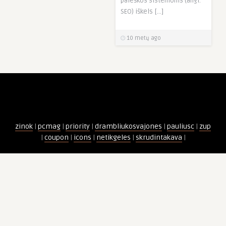
paieškos sistemoms (angl.
SEO) iškels […]
10 metų ago
zinok
|
pcmag
|
priority
|
drambliukosvajones
|
pauliusc
|
zup
|
coupon
|
icons
|
netikgeles
|
skrudintakava
|