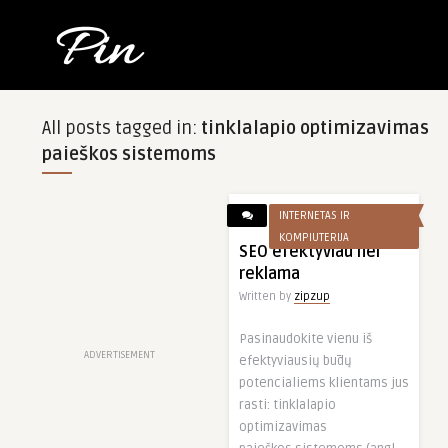
All posts tagged in:
tinklalapio optimizavimas
paieškos sistemoms
INTERNETAS IR
KOMPIUTERIJA
SEO efektyviau nei
reklama
Written by
zipzup
Pasinaudokite vienu iš
ADVERTISEMENT
efektyviausių būdų
potencialiems klientams jus
rasti: tinklalapio
optimizavimas