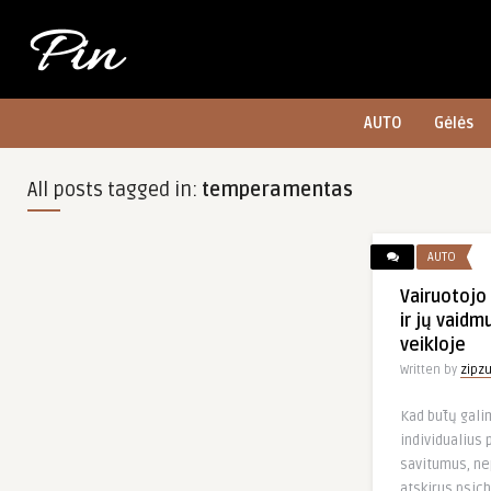
AUTO
Gėlės
All posts tagged in:
temperamentas
AUTO
Vairuotojo
ir jų vaidm
veikloje
Written by
zipz
Kad būtų gali
individualius 
savitumus, ne
atskirus psich