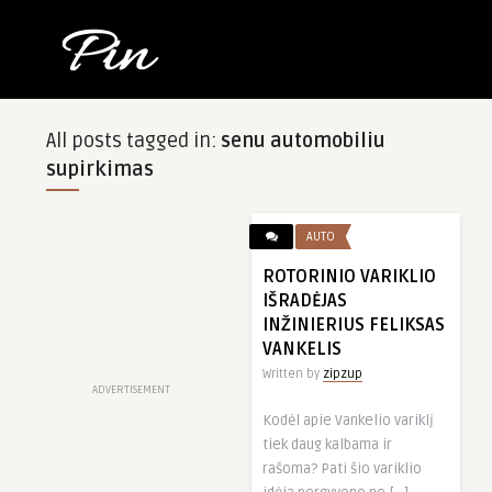
All posts tagged in:
senu automobiliu
supirkimas
AUTO
ROTORINIO VARIKLIO
IŠRADĖJAS
INŽINIERIUS FELIKSAS
VANKELIS
Written by
zipzup
ADVERTISEMENT
Kodėl apie Vankelio variklį
tiek daug kalbama ir
rašoma? Pati šio variklio