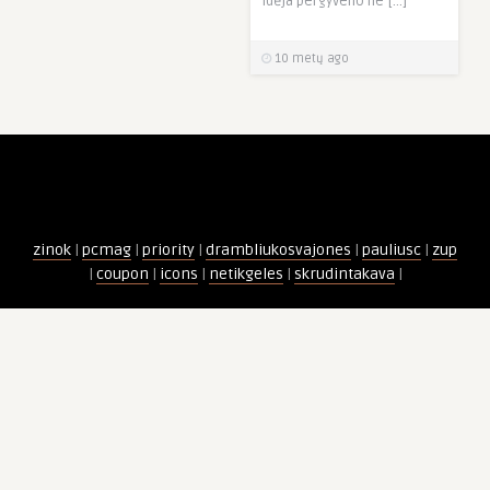
idėja pergyveno ne […]
10 metų ago
zinok
|
pcmag
|
priority
|
drambliukosvajones
|
pauliusc
|
zup
|
coupon
|
icons
|
netikgeles
|
skrudintakava
|