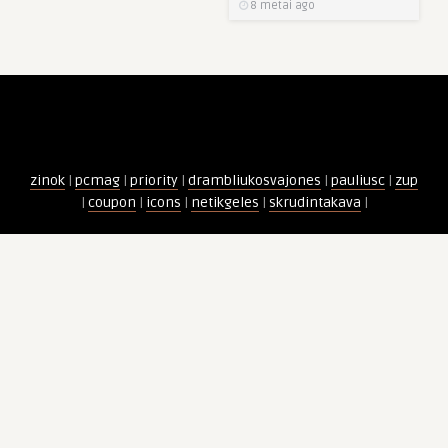
8 metai ago
zinok
|
pcmag
|
priority
|
drambliukosvajones
|
pauliusc
|
zup
|
coupon
|
icons
|
netikgeles
|
skrudintakava
|