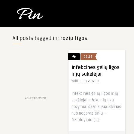
All posts tagged in:
roziu ligos
GĖLĖS
Infekcines gėlių ligos
ir jų sukėlėjai
Written by
zipzup
Infekcines gėlių ligos ir jų
ADVERTISEMENT
sukėlėjai Infekcinių ligų
požymiai dažniausiai skiriasi
nuo neparazitinių —
fiziologinio […]