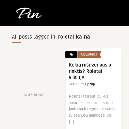
All posts tagged in:
roletai kaina
PASLAUGOS
Kokią rūšį geriausia
rinktis? Roletai
Vilniuje
Written by
zipzup
ADVERTISEMENT
Roletai gali būti puikus
pasirinkimas norint sukurti
jaukumą ir reguliuoti saulės
šviesą jūsų namuose. Keli
[…]