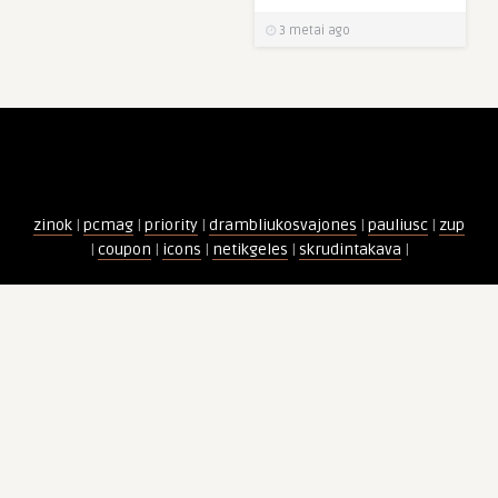
3 metai ago
zinok
|
pcmag
|
priority
|
drambliukosvajones
|
pauliusc
|
zup
|
coupon
|
icons
|
netikgeles
|
skrudintakava
|