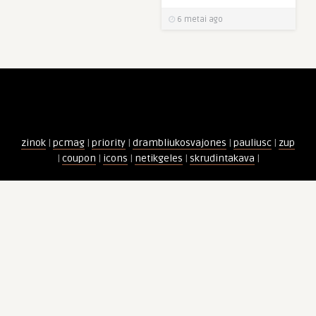
6 metai ago
zinok
|
pcmag
|
priority
|
drambliukosvajones
|
pauliusc
|
zup
|
coupon
|
icons
|
netikgeles
|
skrudintakava
|