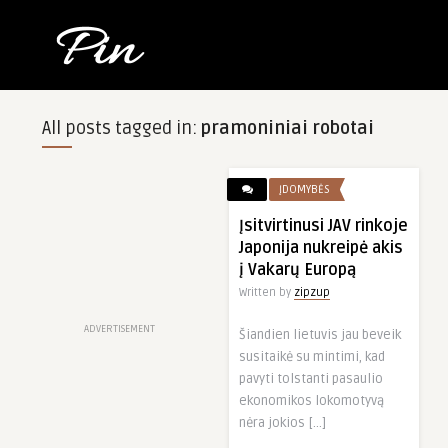
All posts tagged in:
pramoniniai robotai
ĮDOMYBĖS
Įsitvirtinusi JAV rinkoje
Japonija nukreipė akis
į Vakarų Europą
Written by
zipzup
ADVERTISEMENT
Šiandien lietuvis jau beveik
susitaikė su mintimi, kad
pavyti tolstanti pasaulio
ekonomikos lokomotyvą
nėra jokios […]