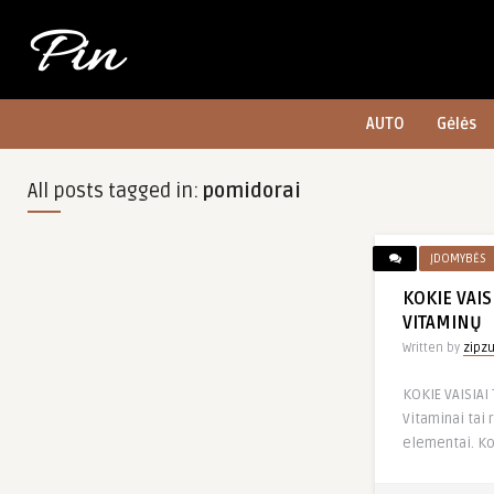
AUTO
Gėlės
All posts tagged in:
pomidorai
ĮDOMYBĖS
KOKIE VAIS
VITAMINŲ
Written by
zipz
KOKIE VAISIAI
Vitaminai tai
elementai. Ko 