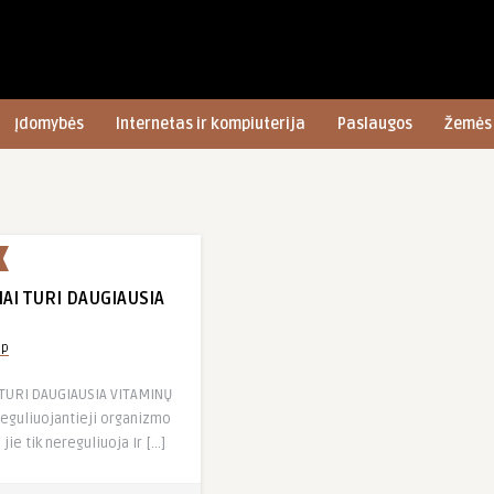
Įdomybės
Internetas ir kompiuterija
Paslaugos
Žemės 
IAI TURI DAUGIAUSIA
up
 TURI DAUGIAUSIA VITAMINŲ
 reguliuojantieji organizmo
jie tik nereguliuoja Ir […]