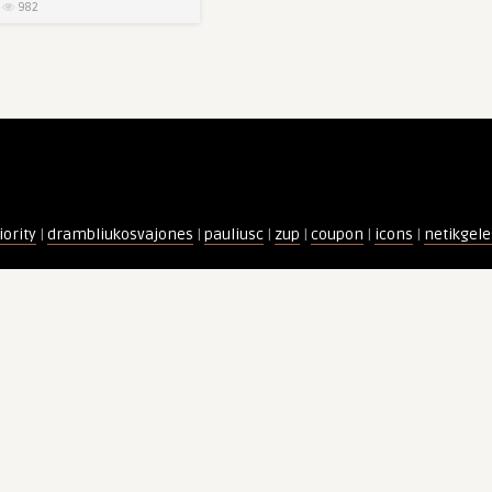
982
iority
|
drambliukosvajones
|
pauliusc
|
zup
|
coupon
|
icons
|
netikgele