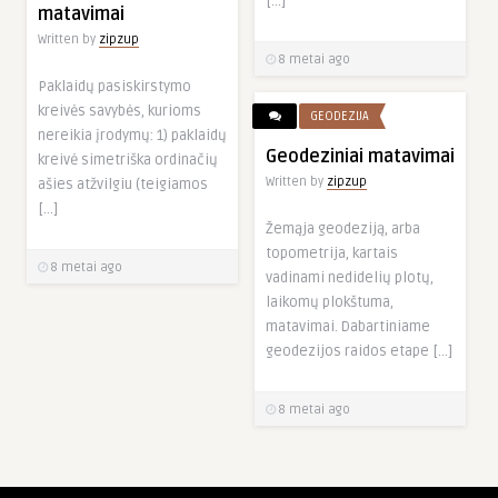
[…]
matavimai
Written by
zipzup
8 metai ago
Paklaidų pasiskirstymo
kreivės savybės, kurioms
GEODEZIJA
nereikia įrodymų: 1) paklaidų
Geodeziniai matavimai
kreivė simetriška ordinačių
Written by
zipzup
ašies atžvilgiu (teigiamos
[…]
Žemąja geodeziją, arba
topometrija, kartais
8 metai ago
vadinami nedidelių plotų,
laikomų plokštuma,
matavimai. Dabartiniame
geodezijos raidos etape […]
8 metai ago