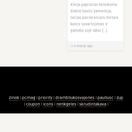
Kinija paprastai nelaikoma
didele kavos gamintoja,
tačiau pastaraisiais metais
kavos suvartojimas ir
gamyba joje labai […]
4 metai ago
zinok
|
pcmag
|
priority
|
drambliukosvajones
|
pauliusc
|
zup
|
coupon
|
icons
|
netikgeles
|
skrudintakava
|