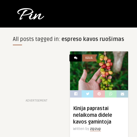
All posts tagged in:
espreso kavos ruošimas
KAVA
ADVERTISEMENT
Kinija paprastai
nelaikoma didele
kavos gamintoja
Written by
zipzup