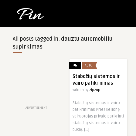
All posts tagged in:
dauztu automobiliu
supirkimas
AUTO
Stabdžių sistemos ir
vairo patikrinimas
Written by
zipzup
Stabdžių sistemos ir vairo
ADVERTISEMENT
patikrinimas Prieš kelionę
vairuotojas privalo patikrinti
stabdžių sistemos ir vairo
būklę. […]