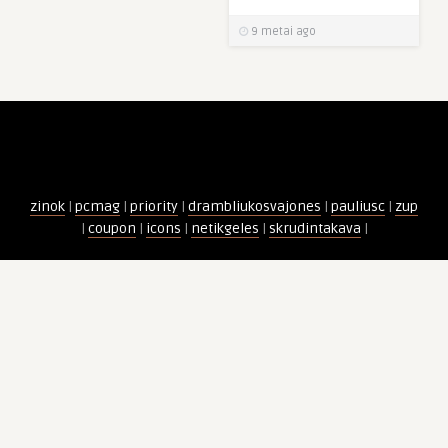
9 metai ago
zinok
|
pcmag
|
priority
|
drambliukosvajones
|
pauliusc
|
zup
|
coupon
|
icons
|
netikgeles
|
skrudintakava
|