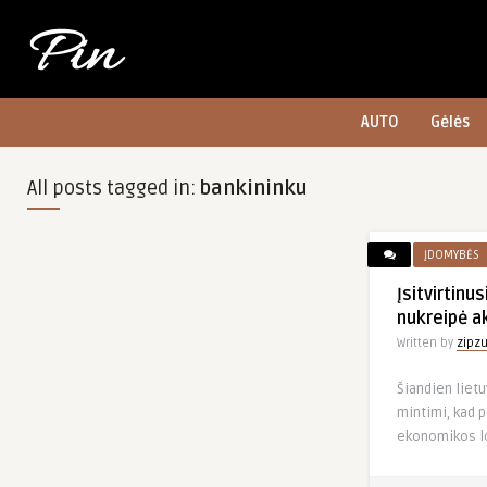
AUTO
Gėlės
All posts tagged in:
bankininku
ĮDOMYBĖS
Įsitvirtinus
nukreipė a
Written by
zipz
Šiandien lietu
mintimi, kad p
ekonomikos lo